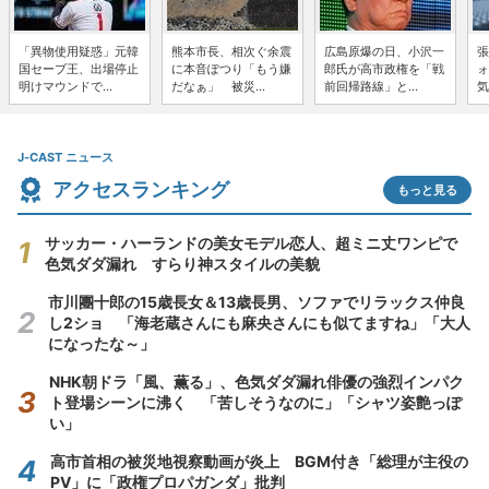
「異物使用疑惑」元韓
熊本市長、相次ぐ余震
広島原爆の日、小沢一
張
国セーブ王、出場停止
に本音ぽつり「もう嫌
郎氏が高市政権を「戦
ォ
明けマウンドで...
だなぁ」 被災...
前回帰路線」と...
気
J-CAST ニュース
アクセスランキング
もっと見る
サッカー・ハーランドの美女モデル恋人、超ミニ丈ワンピで
色気ダダ漏れ すらり神スタイルの美貌
市川團十郎の15歳長女＆13歳長男、ソファでリラックス仲良
し2ショ 「海老蔵さんにも麻央さんにも似てますね」「大人
になったな～」
NHK朝ドラ「風、薫る」、色気ダダ漏れ俳優の強烈インパク
ト登場シーンに沸く 「苦しそうなのに」「シャツ姿艶っぽ
い」
高市首相の被災地視察動画が炎上 BGM付き「総理が主役の
PV」に「政権プロパガンダ」批判