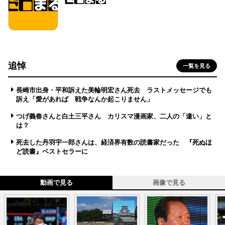
追悼
一覧を見る
長崎市出身・平和訴えた美輪明宏さん死去 ラストメッセージでも
訴え「愛があれば 戦争なんか起こりません」
つげ義春さんと白土三平さん カリスマ漫画家、二人の「違い」と
は？
死去した丹羽宇一郎さんは、経済界有数の読書家だった 『死ぬほ
ど読書』ベストセラーに
動画で見る
画像で見る