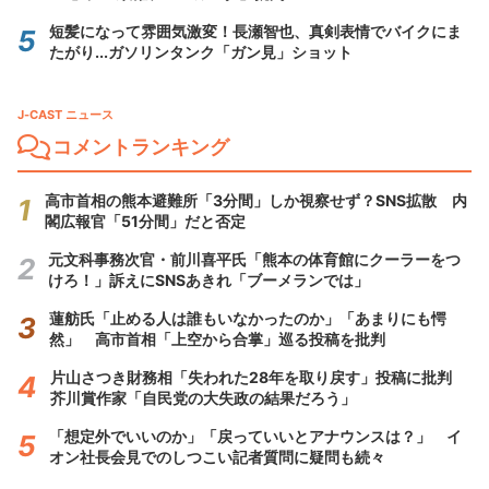
短髪になって雰囲気激変！長瀬智也、真剣表情でバイクにま
たがり...ガソリンタンク「ガン見」ショット
J-CAST ニュース
コメントランキング
高市首相の熊本避難所「3分間」しか視察せず？SNS拡散 内
閣広報官「51分間」だと否定
元文科事務次官・前川喜平氏「熊本の体育館にクーラーをつ
けろ！」訴えにSNSあきれ「ブーメランでは」
蓮舫氏「止める人は誰もいなかったのか」「あまりにも愕
然」 高市首相「上空から合掌」巡る投稿を批判
片山さつき財務相「失われた28年を取り戻す」投稿に批判
芥川賞作家「自民党の大失政の結果だろう」
「想定外でいいのか」「戻っていいとアナウンスは？」 イ
オン社長会見でのしつこい記者質問に疑問も続々