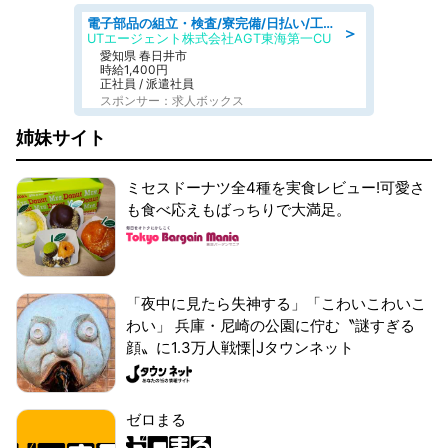
電子部品の組立・検査/寮完備/日払い/工場・製造
＞
UTエージェント株式会社AGT東海第一CU
愛知県 春日井市
時給1,400円
正社員 / 派遣社員
スポンサー：求人ボックス
姉妹サイト
ミセスドーナツ全4種を実食レビュー!可愛さ
も食べ応えもばっちりで大満足。
「夜中に見たら失神する」「こわいこわいこ
わい」 兵庫・尼崎の公園に佇む〝謎すぎる
顔〟に1.3万人戦慄|Jタウンネット
ゼロまる