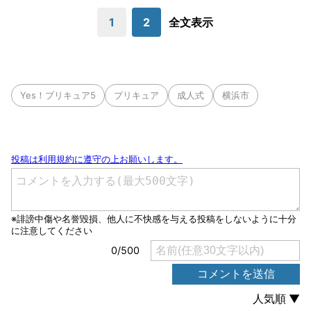
1
2
全文表示
Yes！プリキュア5
プリキュア
成人式
横浜市