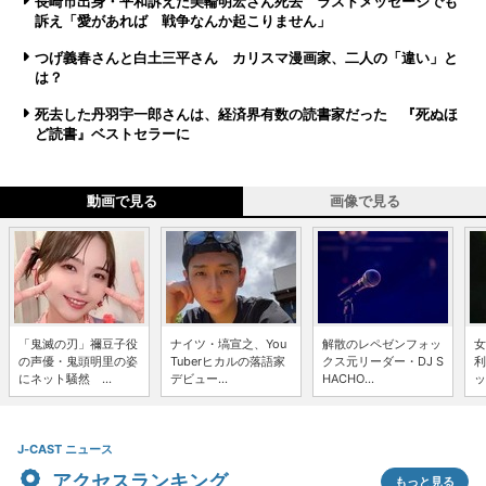
長崎市出身・平和訴えた美輪明宏さん死去 ラストメッセージでも
訴え「愛があれば 戦争なんか起こりません」
つげ義春さんと白土三平さん カリスマ漫画家、二人の「違い」と
は？
死去した丹羽宇一郎さんは、経済界有数の読書家だった 『死ぬほ
ど読書』ベストセラーに
動画で見る
画像で見る
「鬼滅の刃」禰豆子役
ナイツ・塙宣之、You
解散のレペゼンフォッ
女
の声優・鬼頭明里の姿
Tuberヒカルの落語家
クス元リーダー・DJ S
利
にネット騒然 ...
デビュー...
HACHO...
ッ
J-CAST ニュース
アクセスランキング
もっと見る