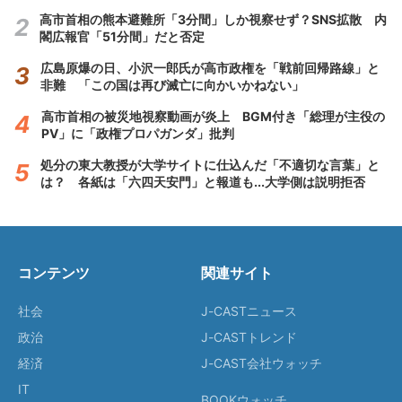
高市首相の熊本避難所「3分間」しか視察せず？SNS拡散 内
閣広報官「51分間」だと否定
広島原爆の日、小沢一郎氏が高市政権を「戦前回帰路線」と
非難 「この国は再び滅亡に向かいかねない」
高市首相の被災地視察動画が炎上 BGM付き「総理が主役の
PV」に「政権プロパガンダ」批判
処分の東大教授が大学サイトに仕込んだ「不適切な言葉」と
は？ 各紙は「六四天安門」と報道も...大学側は説明拒否
コンテンツ
関連サイト
社会
J-CASTニュース
政治
J-CASTトレンド
経済
J-CAST会社ウォッチ
IT
BOOKウォッチ