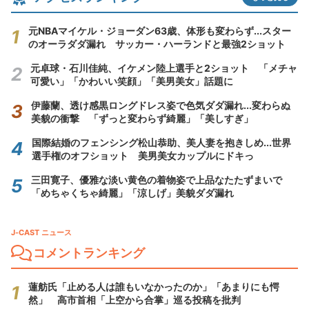
元NBAマイケル・ジョーダン63歳、体形も変わらず...スター
のオーラダダ漏れ サッカー・ハーランドと最強2ショット
元卓球・石川佳純、イケメン陸上選手と2ショット 「メチャ
可愛い」「かわいい笑顔」「美男美女」話題に
伊藤蘭、透け感黒ロングドレス姿で色気ダダ漏れ...変わらぬ
美貌の衝撃 「ずっと変わらず綺麗」「美しすぎ」
国際結婚のフェンシング松山恭助、美人妻を抱きしめ...世界
選手権のオフショット 美男美女カップルにドキっ
三田寛子、優雅な淡い黄色の着物姿で上品なたたずまいで
「めちゃくちゃ綺麗」「涼しげ」美貌ダダ漏れ
J-CAST ニュース
コメントランキング
蓮舫氏「止める人は誰もいなかったのか」「あまりにも愕
然」 高市首相「上空から合掌」巡る投稿を批判