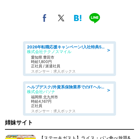
2026年転職応援キャンペーン!入社特典58万円/デンソーで働こう!自動車工場で小型部品の検査業務 denso aichi
＞
株式会社テクノスマイル
愛知県 豊田市
時給1,800円
正社員 / 派遣社員
スポンサー：求人ボックス
ヘルプデスク/外資系保険業界でのITヘルプデスク業務/駅近/即日勤務可/ヘルプデスク
＞
株式会社パソナ
福岡県 北九州市
時給4,167円
正社員
スポンサー：求人ボックス
姉妹サイト
【ステーキガスト】ライス・パン食べ放題&