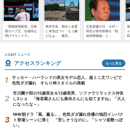
「異物使用疑惑」元韓
熊本市長、相次ぐ余震
広島原爆の日、小沢一
張
国セーブ王、出場停止
に本音ぽつり「もう嫌
郎氏が高市政権を「戦
ォ
明けマウンドで...
だなぁ」 被災...
前回帰路線」と...
気
J-CAST ニュース
アクセスランキング
もっと見る
サッカー・ハーランドの美女モデル恋人、超ミニ丈ワンピで
色気ダダ漏れ すらり神スタイルの美貌
市川團十郎の15歳長女＆13歳長男、ソファでリラックス仲良
し2ショ 「海老蔵さんにも麻央さんにも似てますね」「大人
になったな～」
NHK朝ドラ「風、薫る」、色気ダダ漏れ俳優の強烈インパク
ト登場シーンに沸く 「苦しそうなのに」「シャツ姿艶っぽ
い」