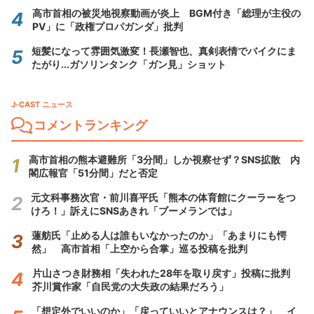
高市首相の被災地視察動画が炎上 BGM付き「総理が主役の
PV」に「政権プロパガンダ」批判
短髪になって雰囲気激変！長瀬智也、真剣表情でバイクにま
たがり...ガソリンタンク「ガン見」ショット
J-CAST ニュース
コメントランキング
高市首相の熊本避難所「3分間」しか視察せず？SNS拡散 内
閣広報官「51分間」だと否定
元文科事務次官・前川喜平氏「熊本の体育館にクーラーをつ
けろ！」訴えにSNSあきれ「ブーメランでは」
蓮舫氏「止める人は誰もいなかったのか」「あまりにも愕
然」 高市首相「上空から合掌」巡る投稿を批判
片山さつき財務相「失われた28年を取り戻す」投稿に批判
芥川賞作家「自民党の大失政の結果だろう」
「想定外でいいのか」「戻っていいとアナウンスは？」 イ