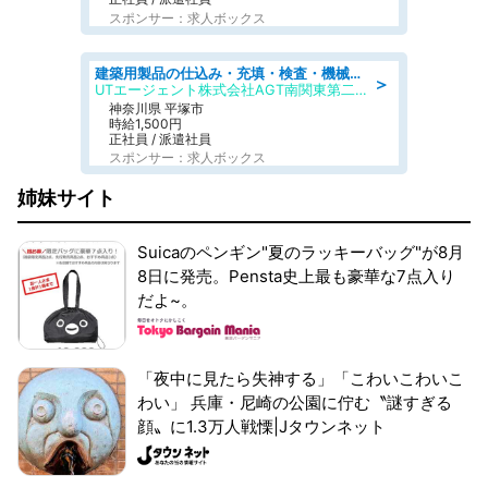
スポンサー：求人ボックス
建築用製品の仕込み・充填・検査・機械操作/寮完備/日払い/工場・製造
＞
UTエージェント株式会社AGT南関東第二CU
神奈川県 平塚市
時給1,500円
正社員 / 派遣社員
スポンサー：求人ボックス
姉妹サイト
Suicaのペンギン"夏のラッキーバッグ"が8月
8日に発売。Pensta史上最も豪華な7点入り
だよ~。
「夜中に見たら失神する」「こわいこわいこ
わい」 兵庫・尼崎の公園に佇む〝謎すぎる
顔〟に1.3万人戦慄|Jタウンネット