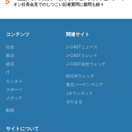
オン社長会見でのしつこい記者質問に疑問も続々
コンテンツ
関連サイト
社会
J-CASTニュース
政治
J-CASTトレンド
経済
J-CAST会社ウォッチ
IT
BOOKウォッチ
エンタメ
東京バーゲンマニア
スポーツ
Jタウンネット
メディア
ゼロまる
動画
サイトについて