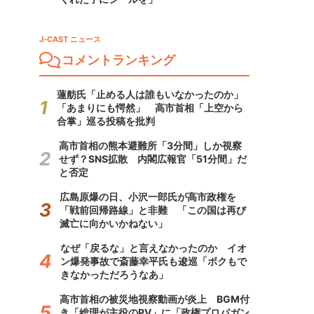
J-CAST ニュース
コメントランキング
蓮舫氏「止める人は誰もいなかったのか」
「あまりにも愕然」 高市首相「上空から
合掌」巡る投稿を批判
高市首相の熊本避難所「3分間」しか視察
せず？SNS拡散 内閣広報官「51分間」だ
と否定
広島原爆の日、小沢一郎氏が高市政権を
「戦前回帰路線」と非難 「この国は再び
滅亡に向かいかねない」
なぜ「戻るな」と言えなかったのか イオ
ン爆発事故で斎藤幸平氏も逡巡「ボクもで
きなかっただろうなあ」
高市首相の被災地視察動画が炎上 BGM付
き「総理が主役のPV」に「政権プロパガン