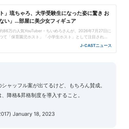
ト」琉ちゃろ、大学受験生になった姿に驚き お
ない」...部屋に美少女フィギュア
6万の人気YouTuber・ちいめろさんが、2026年7月27日に
。かつて「保育園児ホスト」「小学生ホスト」として注目され
さんの「ルームツアー」を公開した。「家の勉強時間より
J-CASTニュース
方が長い」大学受験生になったという琉ちゃろさん。幼い頃
く染め、ギャル男風のファッションに身を包んでいた印象だ
た黒
のシャッフル案が出てるけど、もちろん賛成。
は、降格&昇格制度を導入すること。
2017)
January 18, 2023