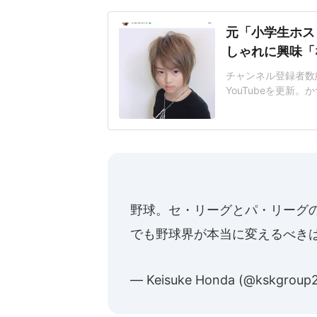
元「小学生ホス
しゃれに興味「
チャンネル登録者数約8
YouTubeを更新
た、息子の琉ちゃろ
も、塾とか行っとる
は髪を伸ばして明る
が、現在は落ち着い
野球。セ・リーグとパ・リーグ
でも野球界が本当に変えるべき
— Keisuke Honda (@kskgroup