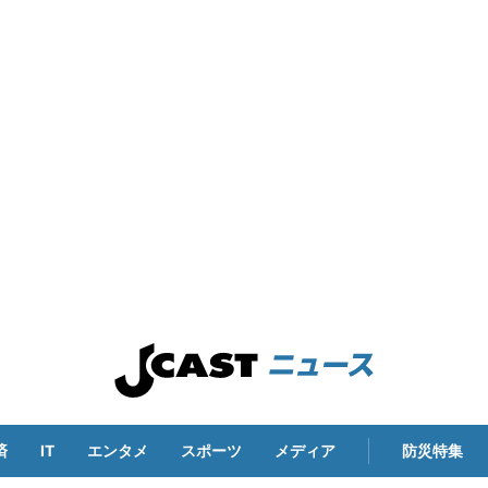
済
IT
エンタメ
スポーツ
メディア
防災特集