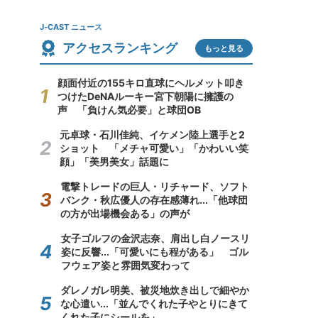
J-CAST ニュース
アクセスランキング
もっと見る
顔面付近の155キロ直球にヘルメット叩き
つけたDeNAルーキー宮下朝陽に擁護の
声 「負けん気必要」と球団OB
元卓球・石川佳純、イケメン陸上選手と2
ショット 「メチャ可愛い」「かわいい笑
顔」「美男美女」話題に
電撃トレードの巨人・リチャード、ソフト
バンク・秋広優人の存在感薄れ...「他球団
の方が出場機会ある」の声が
女子ゴルフの金沢志奈、肩出し白ノースリ
姿に反響...「可愛いにも程がある」 ゴル
フウェア姿と雰囲気変わって
ダレノガレ明美、被災地炊き出しで細やか
な心遣い...「並んでくれた子やとりにきて
くれた子にシールを」