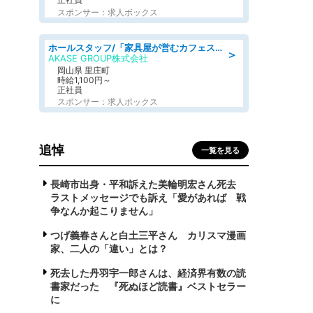
スポンサー：求人ボックス
ホールスタッフ/「家具屋が営むカフェスタッフ!」週2日～OK!嬉しいまかない付き/岡山県/浅口郡里庄町
＞
AKASE GROUP株式会社
岡山県 里庄町
時給1,100円～
正社員
スポンサー：求人ボックス
追悼
一覧を見る
長崎市出身・平和訴えた美輪明宏さん死去
ラストメッセージでも訴え「愛があれば 戦
争なんか起こりません」
つげ義春さんと白土三平さん カリスマ漫画
家、二人の「違い」とは？
死去した丹羽宇一郎さんは、経済界有数の読
書家だった 『死ぬほど読書』ベストセラー
に