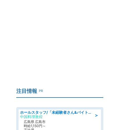
コ
注目情報
PR
ホールスタッフ/「未経験者さん&バイトデビューも大歓迎」残業ほぼなし×1日3時間〜勤務OK!フォロー体制も充実/広島県/広島市南区
＞
中国料理敦煌
広島県 広島市
時給1,150円～
正社員