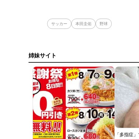
サッカー
本田圭佑
野球
姉妹サイト
「多指症」