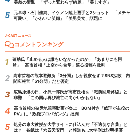
美貌の衝撃 「ずっと変わらず綺麗」「美しすぎ」
元卓球・石川佳純、イケメン陸上選手と2ショット 「メチャ
可愛い」「かわいい笑顔」「美男美女」話題に
J-CAST ニュース
コメントランキング
蓮舫氏「止める人は誰もいなかったのか」「あまりにも愕
然」 高市首相「上空から合掌」巡る投稿を批判
高市首相の熊本避難所「3分間」しか視察せず？SNS拡散 内
閣広報官「51分間」だと否定
広島原爆の日、小沢一郎氏が高市政権を「戦前回帰路線」と
非難 「この国は再び滅亡に向かいかねない」
高市首相の被災地視察動画が炎上 BGM付き「総理が主役の
PV」に「政権プロパガンダ」批判
処分の東大教授が大学サイトに仕込んだ「不適切な言葉」と
は？ 各紙は「六四天安門」と報道も...大学側は説明拒否