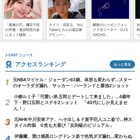
「鬼滅の刃」禰豆子役
ナイツ・塙宣之、You
解散のレペゼンフォッ
女
の声優・鬼頭明里の姿
Tuberヒカルの落語家
クス元リーダー・DJ S
利
にネット騒然 ...
デビュー...
HACHO...
ッ
J-CAST ニュース
アクセスランキング
もっと見る
元NBAマイケル・ジョーダン63歳、体形も変わらず...スター
のオーラダダ漏れ サッカー・ハーランドと最強2ショット
小柳ルミ子「可愛い弟 五郎とデートして来ました」...4歳年
下・野口五郎とステキ2ショット 「40代にしか見えませ
ん！」
元NHK中川安奈アナ、へそ出し＆ド派手巨人ユニ姿で...神ス
タイル炸裂 G党も大喜び「反則級のビジュアル」
伊藤蘭、透け感黒ロングドレス姿で色気ダダ漏れ...変わらぬ