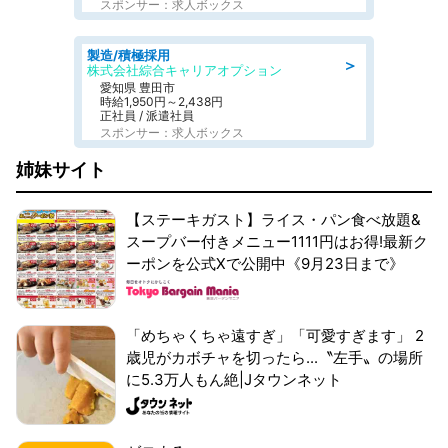
スポンサー：求人ボックス
製造/積極採用
＞
株式会社綜合キャリアオプション
愛知県 豊田市
時給1,950円～2,438円
正社員 / 派遣社員
スポンサー：求人ボックス
姉妹サイト
【ステーキガスト】ライス・パン食べ放題&
スープバー付きメニュー1111円はお得!最新ク
ーポンを公式Xで公開中《9月23日まで》
「めちゃくちゃ遠すぎ」「可愛すぎます」 2
歳児がカボチャを切ったら...〝左手〟の場所
に5.3万人もん絶|Jタウンネット