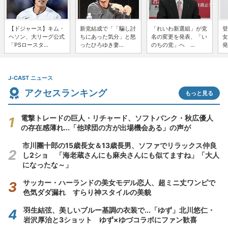
【ドジャース】キム・
新党結成で「「騙し討
「れいわ新選組」が党
登
ヘソン、大リーグ公式
ちにあった気分」と怒
名の変更を発表、「い
女
「PSロースタ...
ったひろゆき妻...
のちの党」へ ...
発
J-CAST ニュース
アクセスランキング
もっと見る
電撃トレードの巨人・リチャード、ソフトバンク・秋広優人
の存在感薄れ...「他球団の方が出場機会ある」の声が
市川團十郎の15歳長女＆13歳長男、ソファでリラックス仲良
し2ショ 「海老蔵さんにも麻央さんにも似てますね」「大人
になったな～」
サッカー・ハーランドの美女モデル恋人、超ミニ丈ワンピで
色気ダダ漏れ すらり神スタイルの美貌
羽生結弦、美しいブルー基調の衣装で...「ゆず」北川悠仁・
岩沢厚治と3ショット ゆず×ゆづコラボにファン歓喜