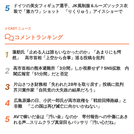
ドイツの美女フィギュア選手、JK風制服＆ルーズソックス衣
装で「激カワ」ショット 「りくりゅう」アイスショーで
J-CAST ニュース
コメントランキング
蓮舫氏「止める人は誰もいなかったのか」「あまりにも愕
然」 高市首相「上空から合掌」巡る投稿を批判
高市首相の熊本避難所「3分間」しか視察せず？SNS拡散 内
閣広報官「51分間」だと否定
片山さつき財務相「失われた28年を取り戻す」投稿に批判
芥川賞作家「自民党の大失政の結果だろう」
広島原爆の日、小沢一郎氏が高市政権を「戦前回帰路線」と
非難 「この国は再び滅亡に向かいかねない」
AVで稼いだ金は「汚い金」なのか 寄付報告への中傷にあき
れる声...スリムクラブ真栄田もバッサリ「汚い心だね」