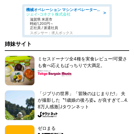
機械オペレーション マシンオペレーター/皆勤手当有/未経験可
＞
ジェイ-コネクト株式会社
滋賀県 米原市
時給1,200円～
正社員 / 派遣社員
スポンサー：求人ボックス
姉妹サイト
ミセスドーナツ全4種を実食レビュー!可愛さ
も食べ応えもばっちりで大満足。
「ジブリの世界」「冒険のはじまりだ!」 夫
が撮影した〝1歳娘の後ろ姿〟が良すぎて...4.
8万人感激|Jタウンネット
ゼロまる