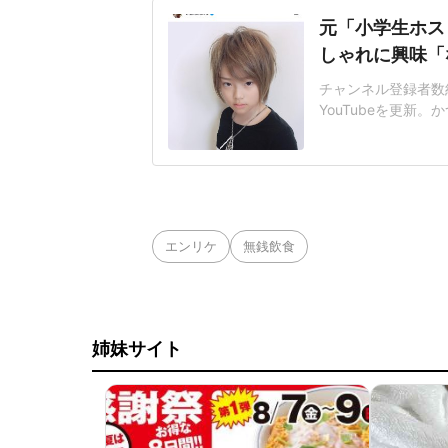
元「小学生ホス
しゃれに興味「
チャンネル登録者数約8
YouTubeを更新
た、息子の琉ちゃろ
も、塾とか行っとる
は髪を伸ばして明る
が、現在は落ち着い
エンリケ
無銭飲食
姉妹サイト