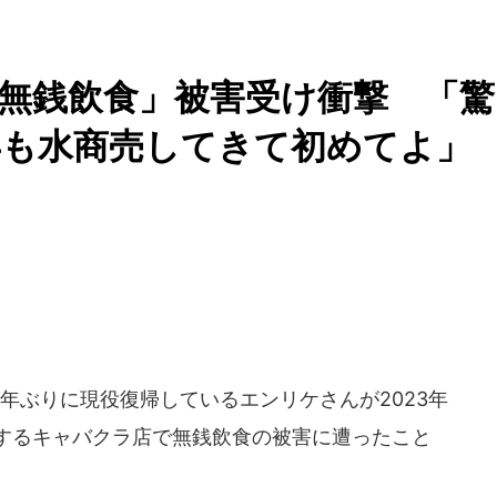
え無銭飲食」被害受け衝撃 「驚
年も水商売してきて初めてよ」
3年ぶりに現役復帰しているエンリケさんが2023年
務するキャバクラ店で無銭飲食の被害に遭ったこと