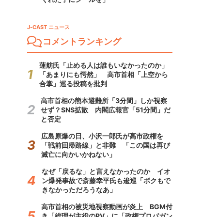
J-CAST ニュース
コメントランキング
蓮舫氏「止める人は誰もいなかったのか」
「あまりにも愕然」 高市首相「上空から
合掌」巡る投稿を批判
高市首相の熊本避難所「3分間」しか視察
せず？SNS拡散 内閣広報官「51分間」だ
と否定
広島原爆の日、小沢一郎氏が高市政権を
「戦前回帰路線」と非難 「この国は再び
滅亡に向かいかねない」
なぜ「戻るな」と言えなかったのか イオ
ン爆発事故で斎藤幸平氏も逡巡「ボクもで
きなかっただろうなあ」
高市首相の被災地視察動画が炎上 BGM付
き「総理が主役のPV」に「政権プロパガン