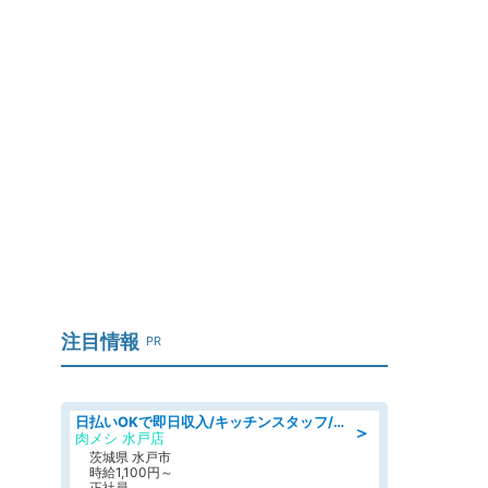
注目情報
PR
日払いOKで即日収入/キッチンスタッフ/「原付免許必須」デリバリー業務など、自己成長可能な幅広い仕事に挑戦!髪型自由&ピアス・ネイルOK/茨城県/水戸市
＞
肉メシ 水戸店
茨城県 水戸市
時給1,100円～
正社員