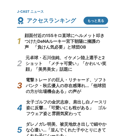
J-CAST ニュース
アクセスランキング
もっと見る
顔面付近の155キロ直球にヘルメット叩き
つけたDeNAルーキー宮下朝陽に擁護の
声 「負けん気必要」と球団OB
元卓球・石川佳純、イケメン陸上選手と2
ショット 「メチャ可愛い」「かわいい笑
顔」「美男美女」話題に
電撃トレードの巨人・リチャード、ソフト
バンク・秋広優人の存在感薄れ...「他球団
の方が出場機会ある」の声が
女子ゴルフの金沢志奈、肩出し白ノースリ
姿に反響...「可愛いにも程がある」 ゴル
フウェア姿と雰囲気変わって
ダレノガレ明美、被災地炊き出しで細やか
な心遣い...「並んでくれた子やとりにきて
くれた子にシールを」