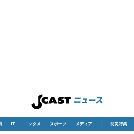
済
IT
エンタメ
スポーツ
メディア
防災特集