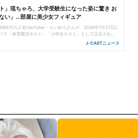
ト」琉ちゃろ、大学受験生になった姿に驚き お
ない」...部屋に美少女フィギュア
6万の人気YouTuber・ちいめろさんが、2026年7月27日に
。かつて「保育園児ホスト」「小学生ホスト」として注目され
さんの「ルームツアー」を公開した。「家の勉強時間より
J-CASTニュース
方が長い」大学受験生になったという琉ちゃろさん。幼い頃
く染め、ギャル男風のファッションに身を包んでいた印象だ
た黒