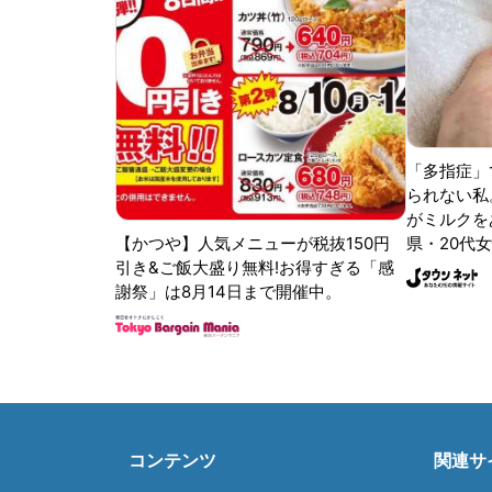
「多指症」
られない私
がミルクをあ
【かつや】人気メニューが税抜150円
県・20代女
引き&ご飯大盛り無料!お得すぎる「感
謝祭」は8月14日まで開催中。
コンテンツ
関連サ