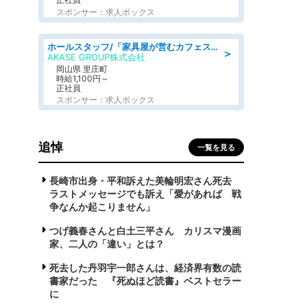
スポンサー：求人ボックス
ホールスタッフ/「家具屋が営むカフェスタッフ!」週2日～OK!嬉しいまかない付き/岡山県/浅口郡里庄町
＞
AKASE GROUP株式会社
岡山県 里庄町
時給1,100円～
正社員
スポンサー：求人ボックス
追悼
一覧を見る
長崎市出身・平和訴えた美輪明宏さん死去
ラストメッセージでも訴え「愛があれば 戦
争なんか起こりません」
つげ義春さんと白土三平さん カリスマ漫画
家、二人の「違い」とは？
死去した丹羽宇一郎さんは、経済界有数の読
書家だった 『死ぬほど読書』ベストセラー
に