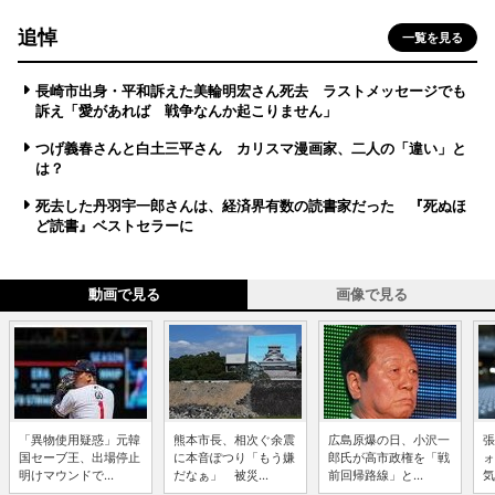
追悼
一覧を見る
長崎市出身・平和訴えた美輪明宏さん死去 ラストメッセージでも
訴え「愛があれば 戦争なんか起こりません」
つげ義春さんと白土三平さん カリスマ漫画家、二人の「違い」と
は？
死去した丹羽宇一郎さんは、経済界有数の読書家だった 『死ぬほ
ど読書』ベストセラーに
動画で見る
画像で見る
「異物使用疑惑」元韓
熊本市長、相次ぐ余震
広島原爆の日、小沢一
張
国セーブ王、出場停止
に本音ぽつり「もう嫌
郎氏が高市政権を「戦
ォ
明けマウンドで...
だなぁ」 被災...
前回帰路線」と...
気