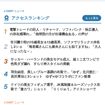
J-CAST ニュース
アクセスランキング
もっと見る
電撃トレードの巨人・リチャード、ソフトバンク・秋広優人
の存在感薄れ...「他球団の方が出場機会ある」の声が
市川團十郎の15歳長女＆13歳長男、ソファでリラックス仲良
し2ショ 「海老蔵さんにも麻央さんにも似てますね」「大人
になったな～」
サッカー・ハーランドの美女モデル恋人、超ミニ丈ワンピで
色気ダダ漏れ すらり神スタイルの美貌
羽生結弦、美しいブルー基調の衣装で...「ゆず」北川悠仁・
岩沢厚治と3ショット ゆず×ゆづコラボにファン歓喜
ドイツの美女フィギュア選手、JK風制服＆ルーズソックス衣
装で「激カワ」ショット 「りくりゅう」アイスショーで
J-CAST ニュース