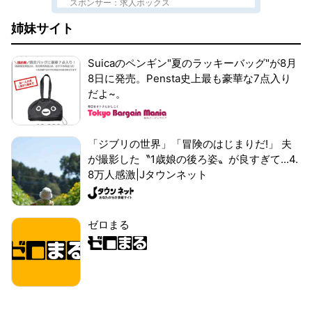
スポンサー：求人ボックス
姉妹サイト
Suicaのペンギン"夏のラッキーバッグ"が8月
8日に発売。Pensta史上最も豪華な7点入り
だよ~。
「ジブリの世界」「冒険のはじまりだ!」 夫
が撮影した〝1歳娘の後ろ姿〟が良すぎて...4.
8万人感激|Jタウンネット
ゼロまる