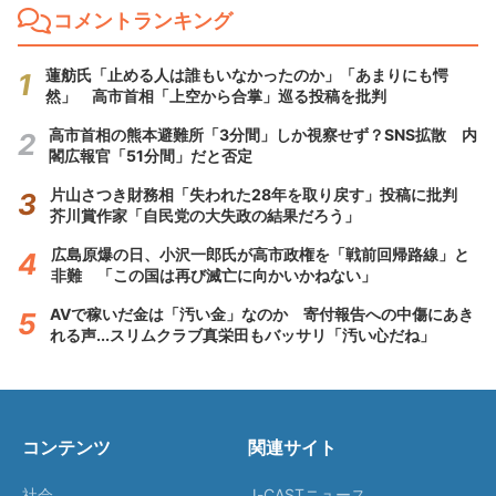
コメントランキング
蓮舫氏「止める人は誰もいなかったのか」「あまりにも愕
然」 高市首相「上空から合掌」巡る投稿を批判
高市首相の熊本避難所「3分間」しか視察せず？SNS拡散 内
閣広報官「51分間」だと否定
片山さつき財務相「失われた28年を取り戻す」投稿に批判
芥川賞作家「自民党の大失政の結果だろう」
広島原爆の日、小沢一郎氏が高市政権を「戦前回帰路線」と
非難 「この国は再び滅亡に向かいかねない」
AVで稼いだ金は「汚い金」なのか 寄付報告への中傷にあき
れる声...スリムクラブ真栄田もバッサリ「汚い心だね」
コンテンツ
関連サイト
社会
J-CASTニュース