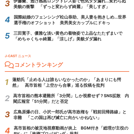
伊藤蘭、透け感黒ロングドレス姿で色気ダダ漏れ...変わらぬ
美貌の衝撃 「ずっと変わらず綺麗」「美しすぎ」
国際結婚のフェンシング松山恭助、美人妻を抱きしめ...世界
選手権のオフショット 美男美女カップルにドキっ
三田寛子、優雅な淡い黄色の着物姿で上品なたたずまいで
「めちゃくちゃ綺麗」「涼しげ」美貌ダダ漏れ
J-CAST ニュース
コメントランキング
蓮舫氏「止める人は誰もいなかったのか」「あまりにも愕
然」 高市首相「上空から合掌」巡る投稿を批判
高市首相の熊本避難所「3分間」しか視察せず？SNS拡散 内
閣広報官「51分間」だと否定
広島原爆の日、小沢一郎氏が高市政権を「戦前回帰路線」と
非難 「この国は再び滅亡に向かいかねない」
高市首相の被災地視察動画が炎上 BGM付き「総理が主役の
PV」に「政権プロパガンダ」批判