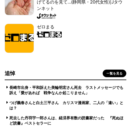
げてるのを見て...(静岡県・20代女性)|Jタウ
ンネット
ゼロまる
追悼
一覧を見る
長崎市出身・平和訴えた美輪明宏さん死去 ラストメッセージでも
訴え「愛があれば 戦争なんか起こりません」
つげ義春さんと白土三平さん カリスマ漫画家、二人の「違い」と
は？
死去した丹羽宇一郎さんは、経済界有数の読書家だった 『死ぬほ
ど読書』ベストセラーに