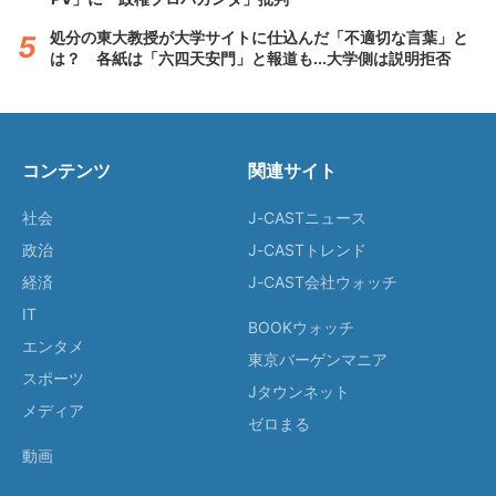
処分の東大教授が大学サイトに仕込んだ「不適切な言葉」と
は？ 各紙は「六四天安門」と報道も...大学側は説明拒否
コンテンツ
関連サイト
社会
J-CASTニュース
政治
J-CASTトレンド
経済
J-CAST会社ウォッチ
IT
BOOKウォッチ
エンタメ
東京バーゲンマニア
スポーツ
Jタウンネット
メディア
ゼロまる
動画