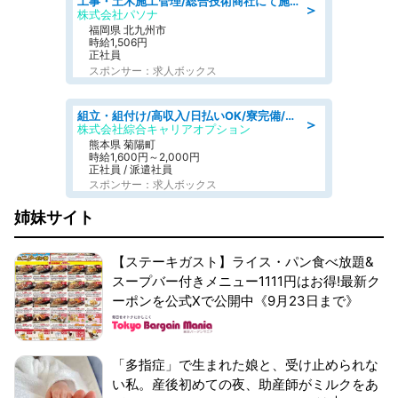
工事・土木施工管理/総合技術商社にて施工管理のお仕事/即日勤務可/車通勤可/工事・土木施工管理/生産・品質管理
＞
株式会社パソナ
福岡県 北九州市
時給1,506円
正社員
スポンサー：求人ボックス
組立・組付け/高収入/日払いOK/寮完備/交替制/20・30・40代活躍中
＞
株式会社綜合キャリアオプション
熊本県 菊陽町
時給1,600円～2,000円
正社員 / 派遣社員
スポンサー：求人ボックス
姉妹サイト
【ステーキガスト】ライス・パン食べ放題&
スープバー付きメニュー1111円はお得!最新ク
ーポンを公式Xで公開中《9月23日まで》
「多指症」で生まれた娘と、受け止められな
い私。産後初めての夜、助産師がミルクをあ