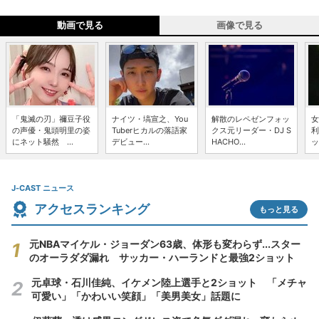
動画で見る
画像で見る
「鬼滅の刃」禰豆子役
ナイツ・塙宣之、You
解散のレペゼンフォッ
女
の声優・鬼頭明里の姿
Tuberヒカルの落語家
クス元リーダー・DJ S
利
にネット騒然 ...
デビュー...
HACHO...
ッ
J-CAST ニュース
アクセスランキング
もっと見る
元NBAマイケル・ジョーダン63歳、体形も変わらず...スター
のオーラダダ漏れ サッカー・ハーランドと最強2ショット
元卓球・石川佳純、イケメン陸上選手と2ショット 「メチャ
可愛い」「かわいい笑顔」「美男美女」話題に