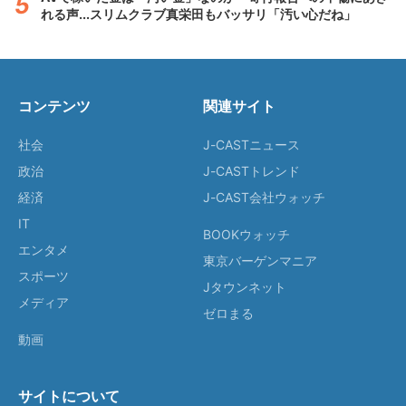
れる声...スリムクラブ真栄田もバッサリ「汚い心だね」
コンテンツ
関連サイト
社会
J-CASTニュース
政治
J-CASTトレンド
経済
J-CAST会社ウォッチ
IT
BOOKウォッチ
エンタメ
東京バーゲンマニア
スポーツ
Jタウンネット
メディア
ゼロまる
動画
サイトについて