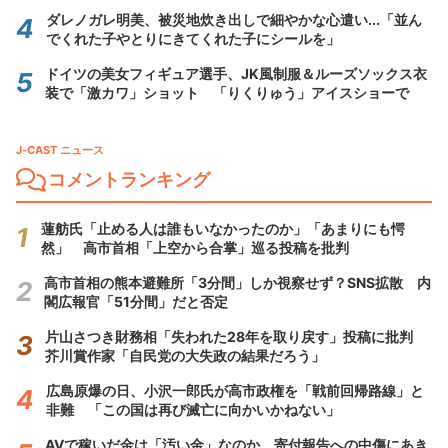
ダレノガレ明美、被災地炊き出しで細やかな心遣い...「並ん
でくれた子やとりにきてくれた子にシールを」
ドイツの美女フィギュア選手、JK風制服＆ルーズソックス衣
装で「激カワ」ショット 「りくりゅう」アイスショーで
J-CAST ニュース
コメントランキング
蓮舫氏「止める人は誰もいなかったのか」「あまりにも愕
然」 高市首相「上空から合掌」巡る投稿を批判
高市首相の熊本避難所「3分間」しか視察せず？SNS拡散 内
閣広報官「51分間」だと否定
片山さつき財務相「失われた28年を取り戻す」投稿に批判
芥川賞作家「自民党の大失政の結果だろう」
広島原爆の日、小沢一郎氏が高市政権を「戦前回帰路線」と
非難 「この国は再び滅亡に向かいかねない」
AVで稼いだ金は「汚い金」なのか 寄付報告への中傷にあき