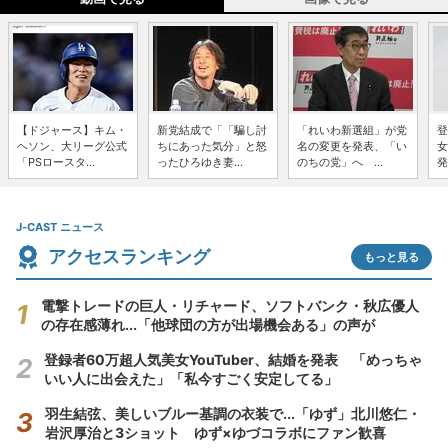
【ドジャース】キム・
新党結成で「「騙し討
「れいわ新選組」が党
登
ヘソン、大リーグ公式
ちにあった気分」と怒
名の変更を発表、「い
女
「PSロースタ...
ったひろゆき妻...
のちの党」へ ...
発
J-CAST ニュース
アクセスランキング
もっと見る
電撃トレードの巨人・リチャード、ソフトバンク・秋広優人
の存在感薄れ...「他球団の方が出場機会ある」の声が
登録者60万超人気美女YouTuber、結婚を発表 「めっちゃ
いい人に出会えた」「私今すごく安定してる」
羽生結弦、美しいブルー基調の衣装で...「ゆず」北川悠仁・
岩沢厚治と3ショット ゆず×ゆづコラボにファン歓喜