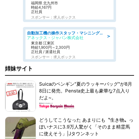
福岡県 北九州市
時給4,167円
正社員
スポンサー：求人ボックス
自動加工機の操作スタッフ・マシニングセンタ/工業系卒歓迎/未経験OK/週休2日制/年間休日125日/土日祝休みあり
＞
アネックス・ジャパン株式会社
東京都 江東区
時給1,900円～2,300円
正社員 / 派遣社員
スポンサー：求人ボックス
姉妹サイト
Suicaのペンギン"夏のラッキーバッグ"が8月
8日に発売。Pensta史上最も豪華な7点入り
だよ~。
どうしてこうなった あまりにも〝生き物〟っ
ぽいナスに3.9万人驚がく「そのまま精霊馬
に使えそう」|Jタウンネット