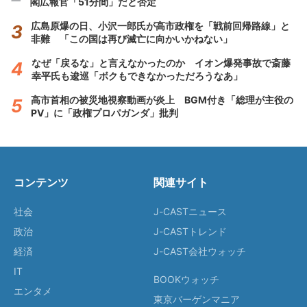
閣広報官「51分間」だと否定
広島原爆の日、小沢一郎氏が高市政権を「戦前回帰路線」と
非難 「この国は再び滅亡に向かいかねない」
なぜ「戻るな」と言えなかったのか イオン爆発事故で斎藤
幸平氏も逡巡「ボクもできなかっただろうなあ」
高市首相の被災地視察動画が炎上 BGM付き「総理が主役の
PV」に「政権プロパガンダ」批判
コンテンツ
関連サイト
社会
J-CASTニュース
政治
J-CASTトレンド
経済
J-CAST会社ウォッチ
IT
BOOKウォッチ
エンタメ
東京バーゲンマニア