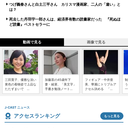
つげ義春さんと白土三平さん カリスマ漫画家、二人の「違い」と
は？
死去した丹羽宇一郎さんは、経済界有数の読書家だった 『死ぬほ
ど読書』ベストセラーに
動画で見る
画像で見る
三田寛子、優雅な淡い
加藤茶の45歳年下
フィギュア・中井亜
制
黄色の着物姿で上品な
妻・綾菜、「美文字」
美、華麗にトリプルア
う
たたずまいで ...
手書き勉強ノート...
クセル決める 「...
一
J-CAST ニュース
アクセスランキング
もっと見る