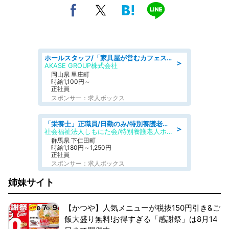
ホールスタッフ/「家具屋が営むカフェスタッフ!」週2日～OK!嬉しいまかない付き/岡山県/浅口郡里庄町
＞
AKASE GROUP株式会社
岡山県 里庄町
時給1,100円～
正社員
スポンサー：求人ボックス
「栄養士」正職員/日勤のみ/特別養護老人ホーム
＞
社会福祉法人しもにた会/特別養護老人ホーム かぶらの里
群馬県 下仁田町
時給1,180円～1,250円
正社員
スポンサー：求人ボックス
姉妹サイト
【かつや】人気メニューが税抜150円引き&ご
飯大盛り無料!お得すぎる「感謝祭」は8月14