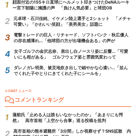
顔面付近の155キロ直球にヘルメット叩きつけたDeNAルーキ
ー宮下朝陽に擁護の声 「負けん気必要」と球団OB
元卓球・石川佳純、イケメン陸上選手と2ショット 「メチャ
可愛い」「かわいい笑顔」「美男美女」話題に
電撃トレードの巨人・リチャード、ソフトバンク・秋広優人
の存在感薄れ...「他球団の方が出場機会ある」の声が
女子ゴルフの金沢志奈、肩出し白ノースリ姿に反響...「可愛
いにも程がある」 ゴルフウェア姿と雰囲気変わって
ダレノガレ明美、被災地炊き出しで細やかな心遣い...「並ん
でくれた子やとりにきてくれた子にシールを」
J-CAST ニュース
コメントランキング
蓮舫氏「止める人は誰もいなかったのか」「あまりにも愕
然」 高市首相「上空から合掌」巡る投稿を批判
高市首相の熊本避難所「3分間」しか視察せず？SNS拡散 内