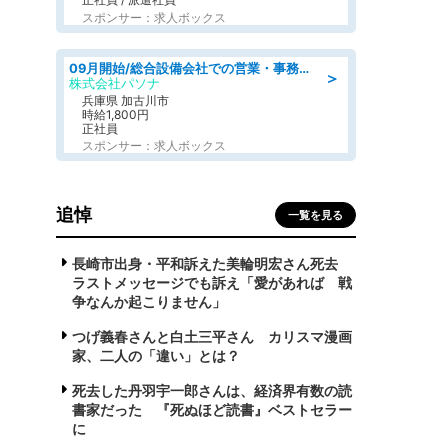
スポンサー：求人ボックス
09月開始/総合設備会社での営業・事務のお仕事/車通勤可/賞与あり/営業/営業事務
＞
株式会社パソナ
兵庫県 加古川市
時給1,800円
正社員
スポンサー：求人ボックス
追悼
一覧を見る
長崎市出身・平和訴えた美輪明宏さん死去
ラストメッセージでも訴え「愛があれば 戦
争なんか起こりません」
つげ義春さんと白土三平さん カリスマ漫画
家、二人の「違い」とは？
死去した丹羽宇一郎さんは、経済界有数の読
書家だった 『死ぬほど読書』ベストセラー
に