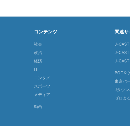
コンテンツ
関連サ
社会
J-CAS
政治
J-CAS
経済
J-CA
IT
BOOK
エンタメ
東京バ
スポーツ
Jタウン
メディア
ゼロま
動画