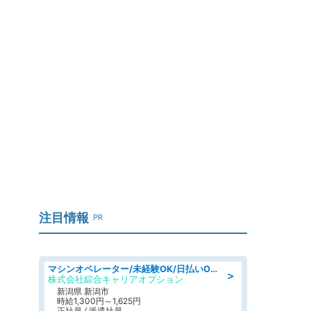
注目情報
PR
マシンオペレーター/未経験OK/日払いOK/寮費無料/交替制/20・30・40代活躍中
＞
株式会社綜合キャリアオプション
新潟県 新潟市
時給1,300円～1,625円
正社員 / 派遣社員