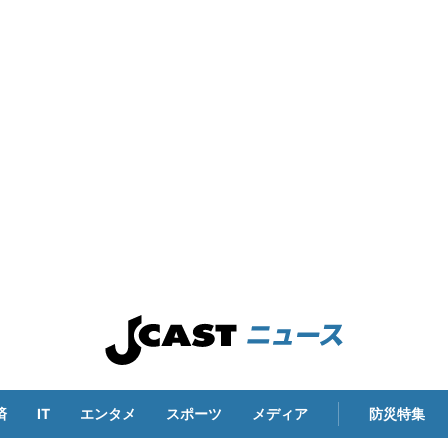
済
IT
エンタメ
スポーツ
メディア
防災特集