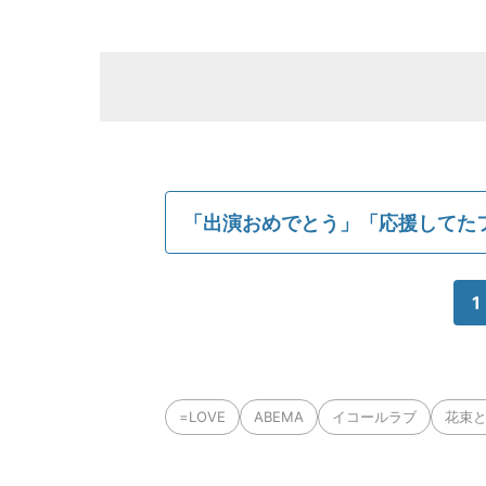
「出演おめでとう」「応援してた
1
=LOVE
ABEMA
イコールラブ
花束