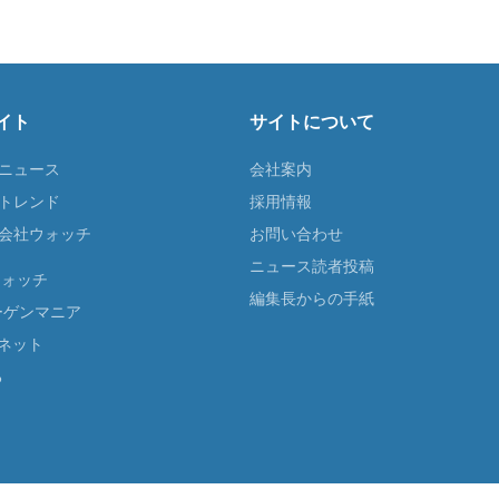
イト
サイトについて
Tニュース
会社案内
Tトレンド
採用情報
ST会社ウォッチ
お問い合わせ
ニュース読者投稿
ウォッチ
編集長からの手紙
ーゲンマニア
ネット
る