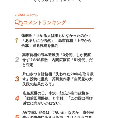
J-CAST ニュース
コメントランキング
蓮舫氏「止める人は誰もいなかったのか」
「あまりにも愕然」 高市首相「上空から
合掌」巡る投稿を批判
高市首相の熊本避難所「3分間」しか視察
せず？SNS拡散 内閣広報官「51分間」だ
と否定
片山さつき財務相「失われた28年を取り戻
す」投稿に批判 芥川賞作家「自民党の大
失政の結果だろう」
広島原爆の日、小沢一郎氏が高市政権を
「戦前回帰路線」と非難 「この国は再び
滅亡に向かいかねない」
AVで稼いだ金は「汚い金」なのか 寄付報
告への中傷にあきれる声...スリムクラブ真