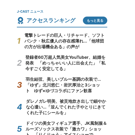
J-CAST ニュース
アクセスランキング
もっと見る
電撃トレードの巨人・リチャード、ソフト
バンク・秋広優人の存在感薄れ...「他球団
の方が出場機会ある」の声が
登録者60万超人気美女YouTuber、結婚を
発表 「めっちゃいい人に出会えた」「私
今すごく安定してる」
羽生結弦、美しいブルー基調の衣装で...
「ゆず」北川悠仁・岩沢厚治と3ショッ
ト ゆず×ゆづコラボにファン歓喜
ダレノガレ明美、被災地炊き出しで細やか
な心遣い...「並んでくれた子やとりにきて
くれた子にシールを」
ドイツの美女フィギュア選手、JK風制服＆
ルーズソックス衣装で「激カワ」ショッ
ト 「りくりゅう」アイスショーで