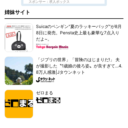
スポンサー：求人ボックス
姉妹サイト
Suicaのペンギン"夏のラッキーバッグ"が8月
8日に発売。Pensta史上最も豪華な7点入り
だよ~。
「ジブリの世界」「冒険のはじまりだ!」 夫
が撮影した〝1歳娘の後ろ姿〟が良すぎて...4.
8万人感激|Jタウンネット
ゼロまる