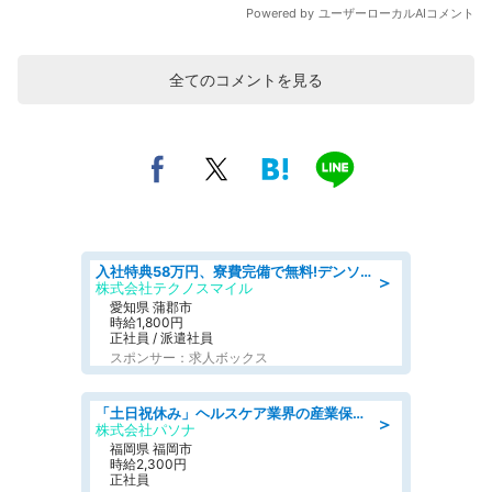
全てのコメントを見る
入社特典58万円、寮費完備で無料!デンソーで働こう!自動車工場で小型部品の検査業務 denso aichi
＞
株式会社テクノスマイル
愛知県 蒲郡市
時給1,800円
正社員 / 派遣社員
スポンサー：求人ボックス
「土日祝休み」ヘルスケア業界の産業保健師/高時給/未経験OK/要資格:保健師、正看護師
＞
株式会社パソナ
福岡県 福岡市
時給2,300円
正社員