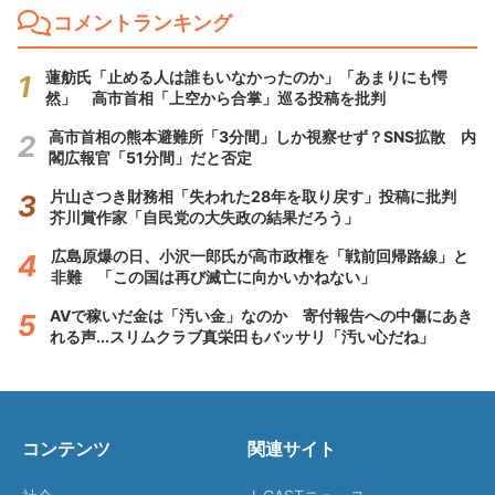
コメントランキング
蓮舫氏「止める人は誰もいなかったのか」「あまりにも愕
然」 高市首相「上空から合掌」巡る投稿を批判
高市首相の熊本避難所「3分間」しか視察せず？SNS拡散 内
閣広報官「51分間」だと否定
片山さつき財務相「失われた28年を取り戻す」投稿に批判
芥川賞作家「自民党の大失政の結果だろう」
広島原爆の日、小沢一郎氏が高市政権を「戦前回帰路線」と
非難 「この国は再び滅亡に向かいかねない」
AVで稼いだ金は「汚い金」なのか 寄付報告への中傷にあき
れる声...スリムクラブ真栄田もバッサリ「汚い心だね」
コンテンツ
関連サイト