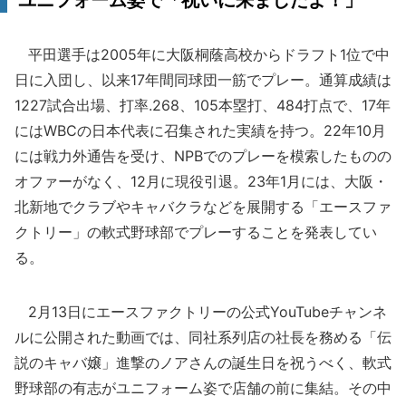
ユニフォーム姿で「祝いに来ましたよ！」
平田選手は2005年に大阪桐蔭高校からドラフト1位で中
日に入団し、以来17年間同球団一筋でプレー。通算成績は
1227試合出場、打率.268、105本塁打、484打点で、17年
にはWBCの日本代表に召集された実績を持つ。22年10月
には戦力外通告を受け、NPBでのプレーを模索したものの
オファーがなく、12月に現役引退。23年1月には、大阪・
北新地でクラブやキャバクラなどを展開する「エースファ
クトリー」の軟式野球部でプレーすることを発表してい
る。
2月13日にエースファクトリーの公式YouTubeチャンネ
ルに公開された動画では、同社系列店の社長を務める「伝
説のキャバ嬢」進撃のノアさんの誕生日を祝うべく、軟式
野球部の有志がユニフォーム姿で店舗の前に集結。その中