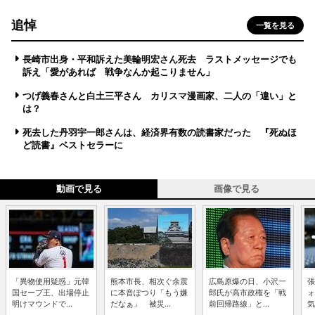
追悼
一覧を見る
長崎市出身・平和訴えた美輪明宏さん死去 ラストメッセージでも
訴え「愛があれば 戦争なんか起こりません」
つげ義春さんと白土三平さん カリスマ漫画家、二人の「違い」と
は？
死去した丹羽宇一郎さんは、経済界有数の読書家だった 『死ぬほ
ど読書』ベストセラーに
動画で見る
画像で見る
「異物使用疑惑」元韓
熊本市長、相次ぐ余震
広島原爆の日、小沢一
張
国セーブ王、出場停止
に本音ぽつり「もう嫌
郎氏が高市政権を「戦
ォ
明けマウンドで...
だなぁ」 被災...
前回帰路線」と...
気