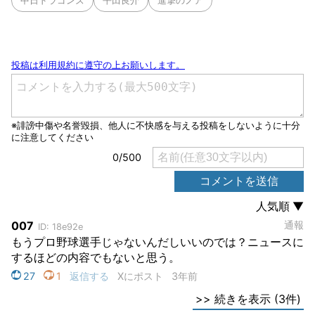
中日ドラゴンズ
平田良介
進撃のノア