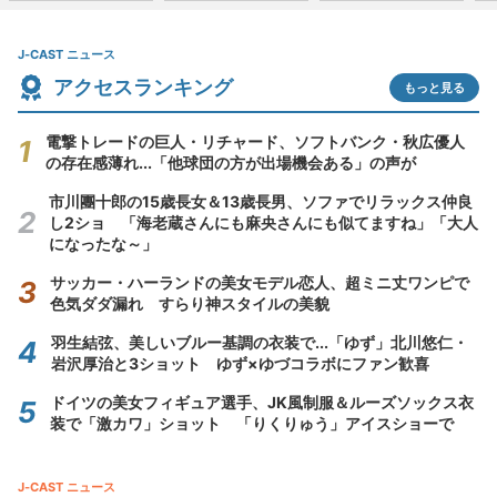
J-CAST ニュース
アクセスランキング
もっと見る
電撃トレードの巨人・リチャード、ソフトバンク・秋広優人
の存在感薄れ...「他球団の方が出場機会ある」の声が
市川團十郎の15歳長女＆13歳長男、ソファでリラックス仲良
し2ショ 「海老蔵さんにも麻央さんにも似てますね」「大人
になったな～」
サッカー・ハーランドの美女モデル恋人、超ミニ丈ワンピで
色気ダダ漏れ すらり神スタイルの美貌
羽生結弦、美しいブルー基調の衣装で...「ゆず」北川悠仁・
岩沢厚治と3ショット ゆず×ゆづコラボにファン歓喜
ドイツの美女フィギュア選手、JK風制服＆ルーズソックス衣
装で「激カワ」ショット 「りくりゅう」アイスショーで
J-CAST ニュース