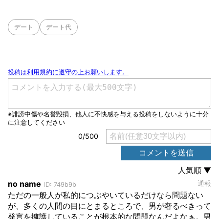
デート
デート代