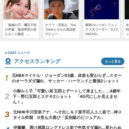
「鬼滅の刃」禰豆子役
ナイツ・塙宣之、You
解散のレペゼンフォッ
女
の声優・鬼頭明里の姿
Tuberヒカルの落語家
クス元リーダー・DJ S
利
にネット騒然 ...
デビュー...
HACHO...
ッ
J-CAST ニュース
アクセスランキング
もっと見る
元NBAマイケル・ジョーダン63歳、体形も変わらず...スター
のオーラダダ漏れ サッカー・ハーランドと最強2ショット
小柳ルミ子「可愛い弟 五郎とデートして来ました」...4歳年
下・野口五郎とステキ2ショット 「40代にしか見えませ
ん！」
元NHK中川安奈アナ、へそ出し＆ド派手巨人ユニ姿で...神ス
タイル炸裂 G党も大喜び「反則級のビジュアル」
伊藤蘭、透け感黒ロングドレス姿で色気ダダ漏れ...変わらぬ