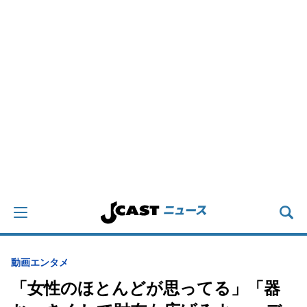
動画
エンタメ
「女性のほとんどが思ってる」「器