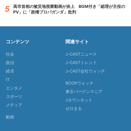
高市首相の被災地視察動画が炎上 BGM付き「総理が主役の
PV」に「政権プロパガンダ」批判
コンテンツ
関連サイト
社会
J-CASTニュース
政治
J-CASTトレンド
経済
J-CAST会社ウォッチ
IT
BOOKウォッチ
エンタメ
東京バーゲンマニア
スポーツ
Jタウンネット
メディア
ゼロまる
動画