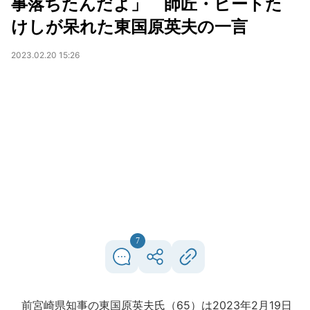
事落ちたんだよ」 師匠・ビートた
けしが呆れた東国原英夫の一言
2023.02.20 15:26
7
前宮崎県知事の東国原英夫氏（65）は2023年2月19日