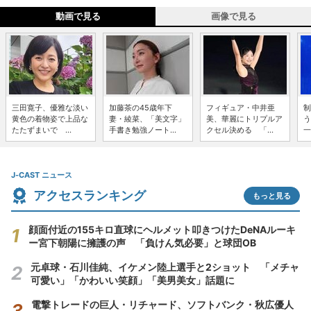
動画で見る
画像で見る
三田寛子、優雅な淡い
加藤茶の45歳年下
フィギュア・中井亜
制
黄色の着物姿で上品な
妻・綾菜、「美文字」
美、華麗にトリプルア
う
たたずまいで ...
手書き勉強ノート...
クセル決める 「...
一
J-CAST ニュース
アクセスランキング
もっと見る
顔面付近の155キロ直球にヘルメット叩きつけたDeNAルーキ
ー宮下朝陽に擁護の声 「負けん気必要」と球団OB
元卓球・石川佳純、イケメン陸上選手と2ショット 「メチャ
可愛い」「かわいい笑顔」「美男美女」話題に
電撃トレードの巨人・リチャード、ソフトバンク・秋広優人