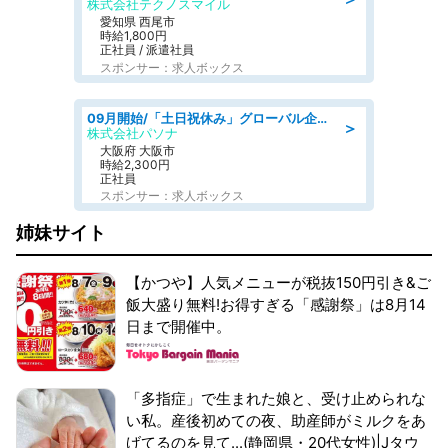
株式会社テクノスマイル
愛知県 西尾市
時給1,800円
正社員 / 派遣社員
スポンサー：求人ボックス
09月開始/「土日祝休み」グローバル企業での産業保健のお仕事/保健師/高時給/残業なし/服装自由
＞
株式会社パソナ
大阪府 大阪市
時給2,300円
正社員
スポンサー：求人ボックス
姉妹サイト
【かつや】人気メニューが税抜150円引き&ご
飯大盛り無料!お得すぎる「感謝祭」は8月14
日まで開催中。
「多指症」で生まれた娘と、受け止められな
い私。産後初めての夜、助産師がミルクをあ
げてるのを見て...(静岡県・20代女性)|Jタウ