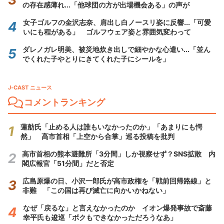
の存在感薄れ...「他球団の方が出場機会ある」の声が
女子ゴルフの金沢志奈、肩出し白ノースリ姿に反響...「可愛
いにも程がある」 ゴルフウェア姿と雰囲気変わって
ダレノガレ明美、被災地炊き出しで細やかな心遣い...「並ん
でくれた子やとりにきてくれた子にシールを」
J-CAST ニュース
コメントランキング
蓮舫氏「止める人は誰もいなかったのか」「あまりにも愕
然」 高市首相「上空から合掌」巡る投稿を批判
高市首相の熊本避難所「3分間」しか視察せず？SNS拡散 内
閣広報官「51分間」だと否定
広島原爆の日、小沢一郎氏が高市政権を「戦前回帰路線」と
非難 「この国は再び滅亡に向かいかねない」
なぜ「戻るな」と言えなかったのか イオン爆発事故で斎藤
幸平氏も逡巡「ボクもできなかっただろうなあ」