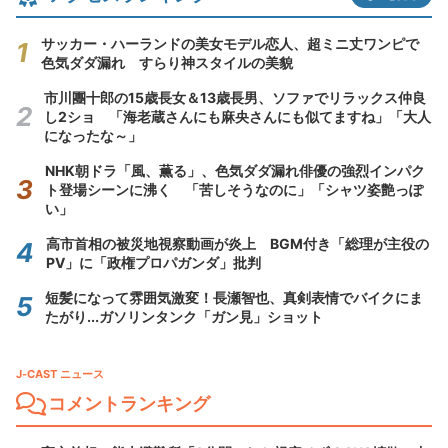
サッカー・ハーランドの美女モデル恋人、超ミニ丈ワンピで
色気ダダ漏れ すらり神スタイルの美貌
市川團十郎の15歳長女＆13歳長男、ソファでリラックス仲良
し2ショ 「海老蔵さんにも麻央さんにも似てますね」「大人
になったな～」
NHK朝ドラ「風、薫る」、色気ダダ漏れ俳優の強烈インパク
ト登場シーンに沸く 「苦しそうなのに」「シャツ姿艶っぽ
い」
高市首相の被災地視察動画が炎上 BGM付き「総理が主役の
PV」に「政権プロパガンダ」批判
短髪になって雰囲気激変！長瀬智也、真剣表情でバイクにま
たがり...ガソリンタンク「ガン見」ショット
J-CAST ニュース
コメントランキング