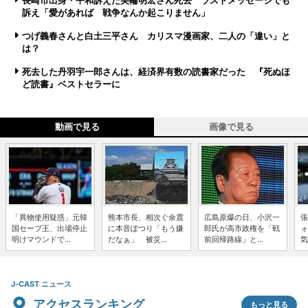
長崎市出身・平和訴えた美輪明宏さん死去 ラストメッセージでも
訴え「愛があれば 戦争なんか起こりません」
つげ義春さんと白土三平さん カリスマ漫画家、二人の「違い」と
は？
死去した丹羽宇一郎さんは、経済界有数の読書家だった 『死ぬほ
ど読書』ベストセラーに
動画で見る
画像で見る
「異物使用疑惑」元韓
熊本市長、相次ぐ余震
広島原爆の日、小沢一
張
国セーブ王、出場停止
に本音ぽつり「もう嫌
郎氏が高市政権を「戦
ォ
明けマウンドで...
だなぁ」 被災...
前回帰路線」と...
気
J-CAST ニュース
アクセスランキング
もっと見る