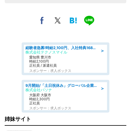
経験者急募!時給2,100円、入社特典168万円の自動車製造業務/トヨタ自動車/tutumi
＞
株式会社テクノスマイル
愛知県 豊川市
時給2,100円
正社員 / 派遣社員
スポンサー：求人ボックス
9月開始/「土日祝休み」グローバル企業での産業保健のお仕事/保健師/高時給/残業なし/服装自由
＞
株式会社パソナ
大阪府 大阪市
時給2,300円
正社員
スポンサー：求人ボックス
姉妹サイト