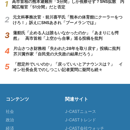
高市首相の熊本避難所「3分間」しか視察せず？SNS拡散 内
閣広報官「51分間」だと否定
元文科事務次官・前川喜平氏「熊本の体育館にクーラーをつ
けろ！」訴えにSNSあきれ「ブーメランでは」
蓮舫氏「止める人は誰もいなかったのか」「あまりにも愕
然」 高市首相「上空から合掌」巡る投稿を批判
片山さつき財務相「失われた28年を取り戻す」投稿に批判
芥川賞作家「自民党の大失政の結果だろう」
「想定外でいいのか」「戻っていいとアナウンスは？」 イ
オン社長会見でのしつこい記者質問に疑問も続々
コンテンツ
関連サイト
社会
J-CASTニュース
政治
J-CASTトレンド
経済
J-CAST会社ウォッチ