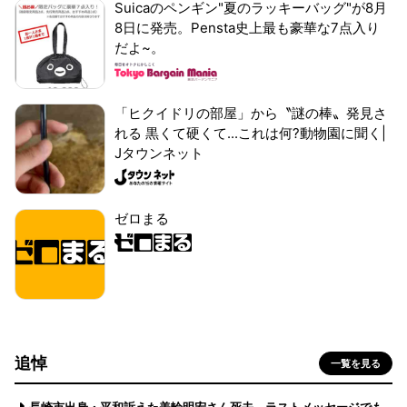
Suicaのペンギン"夏のラッキーバッグ"が8月
8日に発売。Pensta史上最も豪華な7点入り
だよ~。
「ヒクイドリの部屋」から〝謎の棒〟発見さ
れる 黒くて硬くて...これは何?動物園に聞く|
Jタウンネット
ゼロまる
追悼
一覧を見る