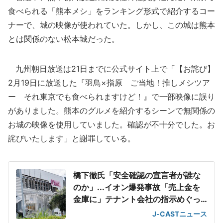
食べられる「熊本メシ」をランキング形式で紹介するコー
ナーで、城の映像が使われていた。しかし、この城は熊本
とは関係のない松本城だった。
九州朝日放送は21日までに公式サイト上で「【お詫び】
2月19日に放送した『羽鳥×指原 ご当地！推しメシツア
ー それ東京でも食べられますけど！』で一部映像に誤り
がありました。熊本のグルメを紹介するシーンで無関係の
お城の映像を使用していました。確認が不十分でした。お
詫びいたします」と謝罪している。
橋下徹氏「安全確認の宣言者が誰な
のか」...イオン爆発事故「売上金を
金庫に」テナント会社の指示めぐっ
て
J-CASTニュース