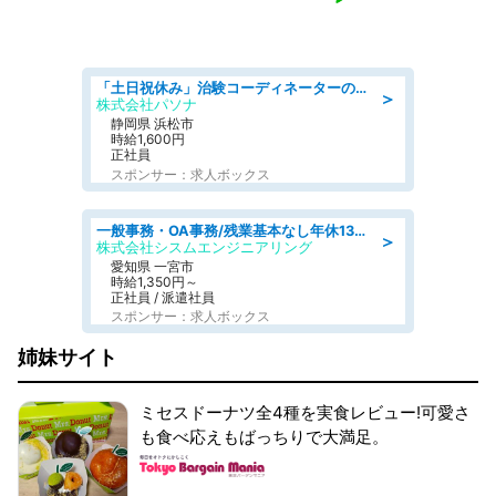
「土日祝休み」治験コーディネーターのお仕事/未経験OK
＞
株式会社パソナ
静岡県 浜松市
時給1,600円
正社員
スポンサー：求人ボックス
一般事務・OA事務/残業基本なし年休130日社保完備の一般・調達事務
＞
株式会社シスムエンジニアリング
愛知県 一宮市
時給1,350円～
正社員 / 派遣社員
スポンサー：求人ボックス
姉妹サイト
ミセスドーナツ全4種を実食レビュー!可愛さ
も食べ応えもばっちりで大満足。