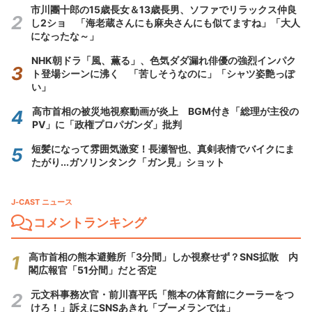
市川團十郎の15歳長女＆13歳長男、ソファでリラックス仲良
し2ショ 「海老蔵さんにも麻央さんにも似てますね」「大人
になったな～」
NHK朝ドラ「風、薫る」、色気ダダ漏れ俳優の強烈インパク
ト登場シーンに沸く 「苦しそうなのに」「シャツ姿艶っぽ
い」
高市首相の被災地視察動画が炎上 BGM付き「総理が主役の
PV」に「政権プロパガンダ」批判
短髪になって雰囲気激変！長瀬智也、真剣表情でバイクにま
たがり...ガソリンタンク「ガン見」ショット
J-CAST ニュース
コメントランキング
高市首相の熊本避難所「3分間」しか視察せず？SNS拡散 内
閣広報官「51分間」だと否定
元文科事務次官・前川喜平氏「熊本の体育館にクーラーをつ
けろ！」訴えにSNSあきれ「ブーメランでは」