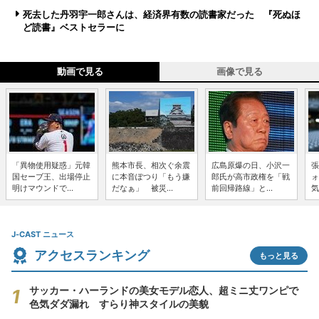
死去した丹羽宇一郎さんは、経済界有数の読書家だった 『死ぬほ
ど読書』ベストセラーに
動画で見る
画像で見る
「異物使用疑惑」元韓
熊本市長、相次ぐ余震
広島原爆の日、小沢一
張
国セーブ王、出場停止
に本音ぽつり「もう嫌
郎氏が高市政権を「戦
ォ
明けマウンドで...
だなぁ」 被災...
前回帰路線」と...
気
J-CAST ニュース
アクセスランキング
もっと見る
サッカー・ハーランドの美女モデル恋人、超ミニ丈ワンピで
色気ダダ漏れ すらり神スタイルの美貌