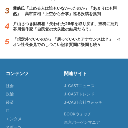
蓮舫氏「止める人は誰もいなかったのか」「あまりにも愕
然」 高市首相「上空から合掌」巡る投稿を批判
片山さつき財務相「失われた28年を取り戻す」投稿に批判
芥川賞作家「自民党の大失政の結果だろう」
「想定外でいいのか」「戻っていいとアナウンスは？」 イ
オン社長会見でのしつこい記者質問に疑問も続々
コンテンツ
関連サイト
社会
J-CASTニュース
政治
J-CASTトレンド
経済
J-CAST会社ウォッチ
IT
BOOKウォッチ
エンタメ
東京バーゲンマニア
スポーツ