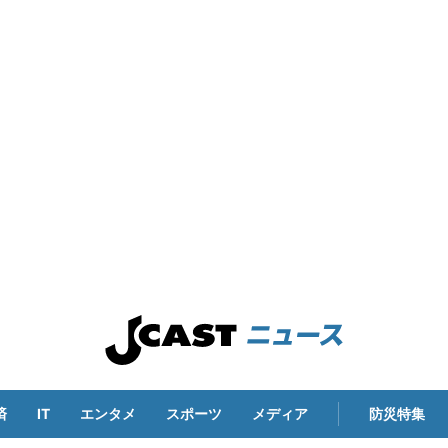
済
IT
エンタメ
スポーツ
メディア
防災特集