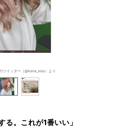
ツイッター（@kana_xiao）より
する。これが1番いい」