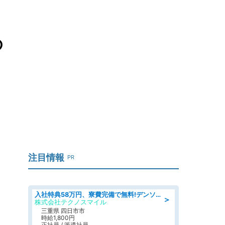
の
注目情報
PR
入社特典58万円、寮費完備で無料!デンソーで働こう!自動車工場で小型部品の検査業務 denso aichi
＞
株式会社テクノスマイル
三重県 四日市市
時給1,800円
正社員 / 派遣社員