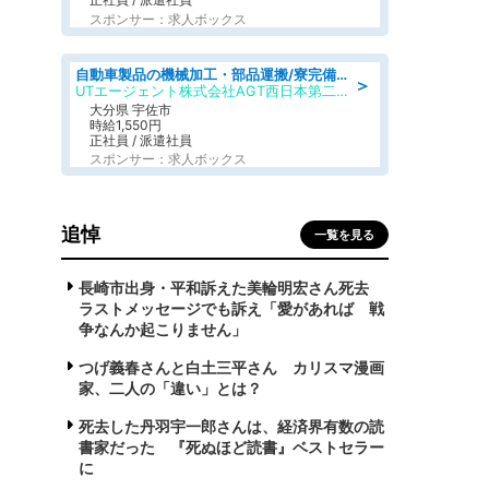
スポンサー：求人ボックス
自動車製品の機械加工・部品運搬/寮完備/日払い/工場・製造
＞
UTエージェント株式会社AGT西日本第二CU
大分県 宇佐市
時給1,550円
正社員 / 派遣社員
スポンサー：求人ボックス
追悼
一覧を見る
長崎市出身・平和訴えた美輪明宏さん死去
ラストメッセージでも訴え「愛があれば 戦
争なんか起こりません」
つげ義春さんと白土三平さん カリスマ漫画
家、二人の「違い」とは？
死去した丹羽宇一郎さんは、経済界有数の読
書家だった 『死ぬほど読書』ベストセラー
に