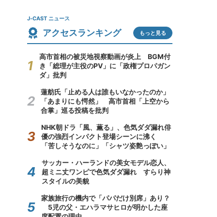
J-CAST ニュース
アクセスランキング
もっと見る
高市首相の被災地視察動画が炎上 BGM付
き「総理が主役のPV」に「政権プロパガン
ダ」批判
蓮舫氏「止める人は誰もいなかったのか」
「あまりにも愕然」 高市首相「上空から
合掌」巡る投稿を批判
NHK朝ドラ「風、薫る」、色気ダダ漏れ俳
優の強烈インパクト登場シーンに沸く
「苦しそうなのに」「シャツ姿艶っぽい」
サッカー・ハーランドの美女モデル恋人、
超ミニ丈ワンピで色気ダダ漏れ すらり神
スタイルの美貌
家族旅行の機内で「パパだけ別席」あり？
5児の父・エハラマサヒロが明かした座
席配置の理由