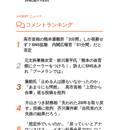
J-CAST ニュース
コメントランキング
高市首相の熊本避難所「3分間」しか視察せ
ず？SNS拡散 内閣広報官「51分間」だと
否定
元文科事務次官・前川喜平氏「熊本の体育
館にクーラーをつけろ！」訴えにSNSあき
れ「ブーメランでは」
蓮舫氏「止める人は誰もいなかったのか」
「あまりにも愕然」 高市首相「上空から
合掌」巡る投稿を批判
片山さつき財務相「失われた28年を取り戻
す」投稿に批判 芥川賞作家「自民党の大
失政の結果だろう」
「想定外でいいのか」「戻っていいとアナ
ウンスは？」 イオン社長会見でのしつこ