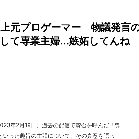
炎上元プロゲーマー 物議発言
して専業主婦...嫉妬してんね
23年2月19日、過去の配信で賛否を呼んだ「専
といった趣旨の主張について、その真意を語っ