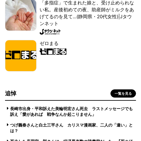
「多指症」で生まれた娘と、受け止められな
い私。産後初めての夜、助産師がミルクをあ
げてるのを見て...(静岡県・20代女性)|Jタウ
ンネット
ゼロまる
追悼
一覧を見る
長崎市出身・平和訴えた美輪明宏さん死去 ラストメッセージでも
訴え「愛があれば 戦争なんか起こりません」
つげ義春さんと白土三平さん カリスマ漫画家、二人の「違い」と
は？