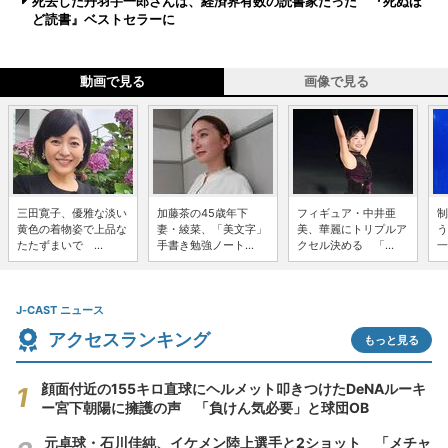
死去した丹羽宇一郎さんは、経済界有数の読書家だった 『死ぬほ
ど読書』ベストセラーに
動画で見る
画像で見る
三田寛子、優雅な淡い
加藤茶の45歳年下
フィギュア・中井亜
制
黄色の着物姿で上品な
妻・綾菜、「美文字」
美、華麗にトリプルア
う
たたずまいで ...
手書き勉強ノート...
クセル決める 「...
一
J-CAST ニュース
アクセスランキング
もっと見る
顔面付近の155キロ直球にヘルメット叩きつけたDeNAルーキ
ー宮下朝陽に擁護の声 「負けん気必要」と球団OB
元卓球・石川佳純、イケメン陸上選手と2ショット 「メチャ