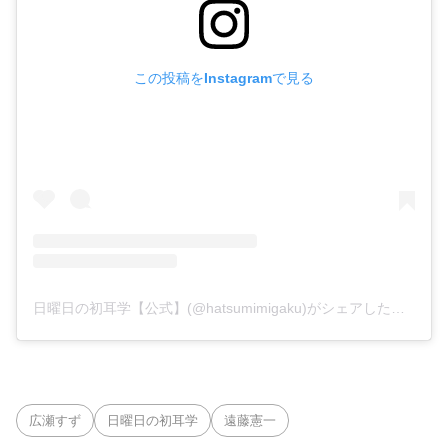
この投稿をInstagramで見る
日曜日の初耳学【公式】(@hatsumimigaku)がシェアした投稿
広瀬すず
日曜日の初耳学
遠藤憲一