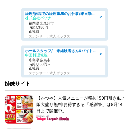
経理/病院での経理事務のお仕事/即日勤務可/車通勤可/経理/一般事務
＞
株式会社パソナ
福岡県 北九州市
時給1,380円
正社員
スポンサー：求人ボックス
ホールスタッフ/「未経験者さん&バイトデビューも大歓迎」残業ほぼなし×1日3時間〜勤務OK!フォロー体制も充実/広島県/広島市南区
＞
中国料理敦煌
広島県 広島市
時給1,150円～
正社員
スポンサー：求人ボックス
姉妹サイト
【かつや】人気メニューが税抜150円引き&ご
飯大盛り無料!お得すぎる「感謝祭」は8月14
日まで開催中。