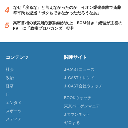
なぜ「戻るな」と言えなかったのか イオン爆発事故で斎藤
幸平氏も逡巡「ボクもできなかっただろうなあ」
高市首相の被災地視察動画が炎上 BGM付き「総理が主役の
PV」に「政権プロパガンダ」批判
コンテンツ
関連サイト
社会
J-CASTニュース
政治
J-CASTトレンド
経済
J-CAST会社ウォッチ
IT
BOOKウォッチ
エンタメ
東京バーゲンマニア
スポーツ
Jタウンネット
メディア
ゼロまる