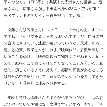
手をつなぐ」（TBS系）で共演中の広瀬さんの話題に。遠
藤さんは、広瀬さん演じる田舎出身の23歳・空豆が働く
有名ブランドのデザイナー役を担当している。
遠藤さんは広瀬さんについて、「この子はねえ、すごい
ですね」「セリフを覚えるのも速いんですけど、自分の中
で血肉にさせていく速度が速いっていうか、天才、ある
種」と絶賛。広瀬さんがこれまで映画作品に多数出演して
いることを挙げ、「映画監督って物凄くこだわる人が多い
ので、結構そこで鍛えられてきたなってことが分かる。直
感的に演じているように見えて、感情の変化があるところ
は自分の中で練り上げて、言葉のテンションを変えてきた
りとか」と具体的に凄みを熱弁する。
年齢も芸歴も遠藤さんのほうがベテランだが、「ものす
ごくやっていて刺激になる女優です」とする一方で、「そ