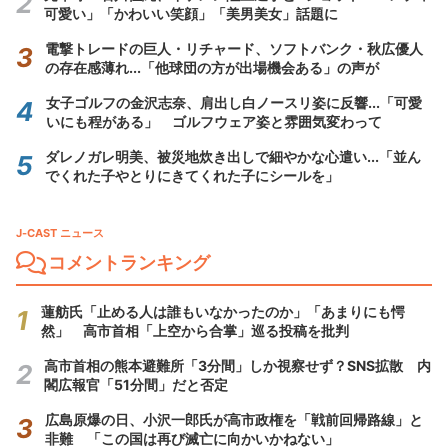
可愛い」「かわいい笑顔」「美男美女」話題に
電撃トレードの巨人・リチャード、ソフトバンク・秋広優人
の存在感薄れ...「他球団の方が出場機会ある」の声が
女子ゴルフの金沢志奈、肩出し白ノースリ姿に反響...「可愛
いにも程がある」 ゴルフウェア姿と雰囲気変わって
ダレノガレ明美、被災地炊き出しで細やかな心遣い...「並ん
でくれた子やとりにきてくれた子にシールを」
J-CAST ニュース
コメントランキング
蓮舫氏「止める人は誰もいなかったのか」「あまりにも愕
然」 高市首相「上空から合掌」巡る投稿を批判
高市首相の熊本避難所「3分間」しか視察せず？SNS拡散 内
閣広報官「51分間」だと否定
広島原爆の日、小沢一郎氏が高市政権を「戦前回帰路線」と
非難 「この国は再び滅亡に向かいかねない」