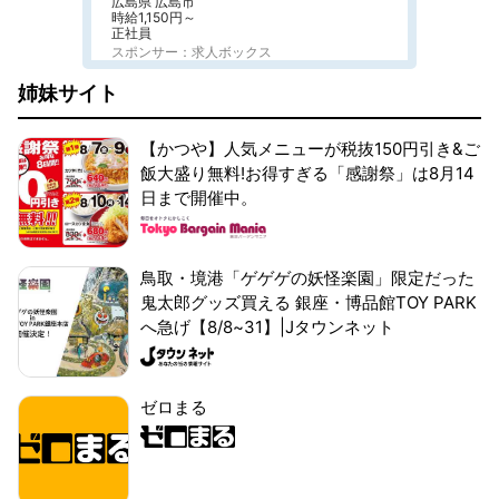
広島県 広島市
時給1,150円～
正社員
スポンサー：求人ボックス
姉妹サイト
【かつや】人気メニューが税抜150円引き&ご
飯大盛り無料!お得すぎる「感謝祭」は8月14
日まで開催中。
鳥取・境港「ゲゲゲの妖怪楽園」限定だった
鬼太郎グッズ買える 銀座・博品館TOY PARK
へ急げ【8/8~31】|Jタウンネット
ゼロまる