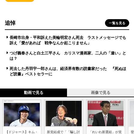
追悼
一覧を見る
長崎市出身・平和訴えた美輪明宏さん死去 ラストメッセージでも
訴え「愛があれば 戦争なんか起こりません」
つげ義春さんと白土三平さん カリスマ漫画家、二人の「違い」と
は？
死去した丹羽宇一郎さんは、経済界有数の読書家だった 『死ぬほ
ど読書』ベストセラーに
動画で見る
画像で見る
【ドジャース】キム・
新党結成で「「騙し討
「れいわ新選組」が党
登