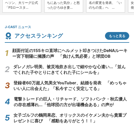
ヘソン、大リーグ公式
ちにあった気分」と怒
名の変更を発表、「い
女
「PSロースタ...
ったひろゆき妻...
のちの党」へ ...
発
J-CAST ニュース
アクセスランキング
もっと見る
顔面付近の155キロ直球にヘルメット叩きつけたDeNAルーキ
ー宮下朝陽に擁護の声 「負けん気必要」と球団OB
ダレノガレ明美、被災地炊き出しで細やかな心遣い...「並ん
でくれた子やとりにきてくれた子にシールを」
登録者60万超人気美女YouTuber、結婚を発表 「めっちゃ
いい人に出会えた」「私今すごく安定してる」
電撃トレードの巨人・リチャード、ソフトバンク・秋広優人
の存在感薄れ...「他球団の方が出場機会ある」の声が
女子ゴルフの鶴岡果恋、オリックスのイケメン夫から貴重プ
レゼントに喜び 「感動をありがとう！！」