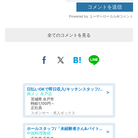
全てのコメントを見る
日払いOKで即日収入/キッチンスタッフ/「原付免許必須」デリバリー業務など、自己成長可能な幅広い仕事に挑戦!髪型自由&ピアス・ネイルOK/茨城県/水戸市
＞
肉メシ 水戸店
茨城県 水戸市
時給1,100円～
正社員
スポンサー：求人ボックス
ホールスタッフ/「未経験者さん&バイトデビューも大歓迎」残業ほぼなし×1日3時間〜勤務OK!フォロー体制も充実/広島県/広島市南区
＞
中国料理敦煌