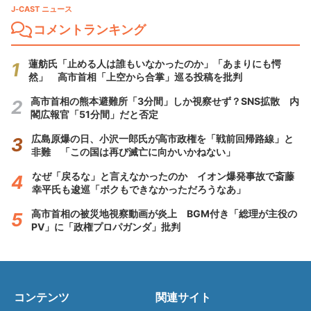
J-CAST ニュース
コメントランキング
蓮舫氏「止める人は誰もいなかったのか」「あまりにも愕
然」 高市首相「上空から合掌」巡る投稿を批判
高市首相の熊本避難所「3分間」しか視察せず？SNS拡散 内
閣広報官「51分間」だと否定
広島原爆の日、小沢一郎氏が高市政権を「戦前回帰路線」と
非難 「この国は再び滅亡に向かいかねない」
なぜ「戻るな」と言えなかったのか イオン爆発事故で斎藤
幸平氏も逡巡「ボクもできなかっただろうなあ」
高市首相の被災地視察動画が炎上 BGM付き「総理が主役の
PV」に「政権プロパガンダ」批判
コンテンツ
関連サイト