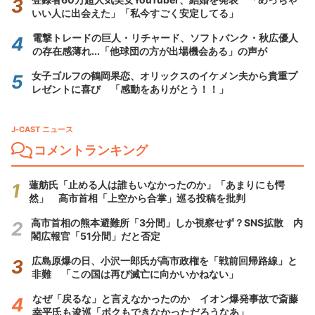
いい人に出会えた」「私今すごく安定してる」
電撃トレードの巨人・リチャード、ソフトバンク・秋広優人
の存在感薄れ...「他球団の方が出場機会ある」の声が
女子ゴルフの鶴岡果恋、オリックスのイケメン夫から貴重プ
レゼントに喜び 「感動をありがとう！！」
J-CAST ニュース
コメントランキング
蓮舫氏「止める人は誰もいなかったのか」「あまりにも愕
然」 高市首相「上空から合掌」巡る投稿を批判
高市首相の熊本避難所「3分間」しか視察せず？SNS拡散 内
閣広報官「51分間」だと否定
広島原爆の日、小沢一郎氏が高市政権を「戦前回帰路線」と
非難 「この国は再び滅亡に向かいかねない」
なぜ「戻るな」と言えなかったのか イオン爆発事故で斎藤
幸平氏も逡巡「ボクもできなかっただろうなあ」