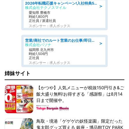
2026年転職応援キャンペーン!入社特典58万円/デンソーで働こう!自動車工場で小型部品の検査業務 denso aichi
＞
株式会社テクノスマイル
愛知県 豊橋市
時給1,800円
正社員 / 派遣社員
スポンサー：求人ボックス
営業/商社でのルート営業のお仕事/即日勤務可/車通勤可/営業
＞
株式会社パソナ
福岡県 北九州市
時給1,506円
正社員
スポンサー：求人ボックス
姉妹サイト
【かつや】人気メニューが税抜150円引き&ご
飯大盛り無料!お得すぎる「感謝祭」は8月14
日まで開催中。
鳥取・境港「ゲゲゲの妖怪楽園」限定だった
鬼太郎グッズ買える 銀座・博品館TOY PARK