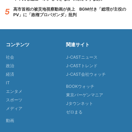
高市首相の被災地視察動画が炎上 BGM付き「総理が主役の
PV」に「政権プロパガンダ」批判
コンテンツ
関連サイト
社会
J-CASTニュース
政治
J-CASTトレンド
経済
J-CAST会社ウォッチ
IT
BOOKウォッチ
エンタメ
東京バーゲンマニア
スポーツ
Jタウンネット
メディア
ゼロまる
動画