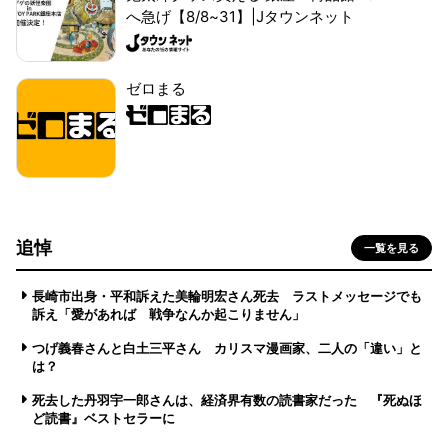
へ急げ【8/8~31】|Jタウンネット
ゼロまる
追悼
一覧を見る
長崎市出身・平和訴えた美輪明宏さん死去 ラストメッセージでも
訴え「愛があれば 戦争なんか起こりません」
つげ義春さんと白土三平さん カリスマ漫画家、二人の「違い」と
は？
死去した丹羽宇一郎さんは、経済界有数の読書家だった 『死ぬほ
ど読書』ベストセラーに