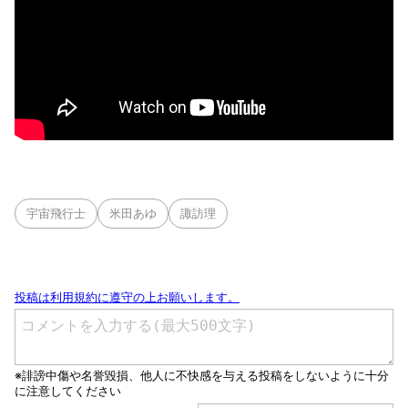
宇宙飛行士
米田あゆ
諏訪理