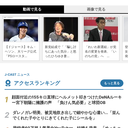
動画で見る
画像で見る
【ドジャース】キム・
新党結成で「「騙し討
「れいわ新選組」が党
登
ヘソン、大リーグ公式
ちにあった気分」と怒
名の変更を発表、「い
女
「PSロースタ...
ったひろゆき妻...
のちの党」へ ...
発
J-CAST ニュース
アクセスランキング
もっと見る
顔面付近の155キロ直球にヘルメット叩きつけたDeNAルーキ
ー宮下朝陽に擁護の声 「負けん気必要」と球団OB
ダレノガレ明美、被災地炊き出しで細やかな心遣い...「並ん
でくれた子やとりにきてくれた子にシールを」
登録者60万超人気美女YouTuber、結婚を発表 「めっちゃ