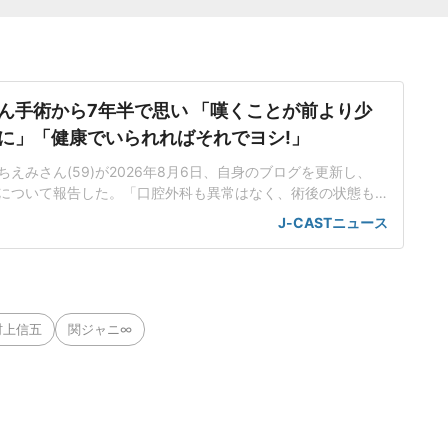
ん手術から7年半で思い 「嘆くことが前より少
に」「健康でいられればそれでヨシ!」
えみさん(59)が2026年8月6日、自身のブログを更新し、
について報告した。「口腔外科も異常はなく、術後の状態も
ウマチや神経障害性疼痛、特発性大腿骨頭壊死症などを患っ
J-CASTニュース
ていた堀さん。19年には口腔がん(舌がん)のステージ4、そし
判明し、治療のため舌の6割以上を切除した。再建手術を受け
ってい
村上信五
関ジャニ∞