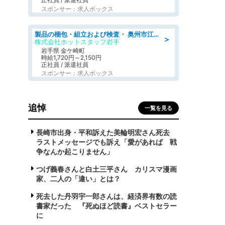
スポンサー：求人ボックス
製品の梱包・組立および検査・ 奥州市江刺/大手企業で長期安定 梱包・検査・組立/半年経過毎に5万円の報奨金有
＞
株式会社ホットスタッフ岩手
岩手県 金ケ崎町
時給1,720円～2,150円
正社員 / 派遣社員
スポンサー：求人ボックス
追悼
一覧を見る
長崎市出身・平和訴えた美輪明宏さん死去
ラストメッセージでも訴え「愛があれば 戦
争なんか起こりません」
つげ義春さんと白土三平さん カリスマ漫画
家、二人の「違い」とは？
死去した丹羽宇一郎さんは、経済界有数の読
書家だった 『死ぬほど読書』ベストセラー
に