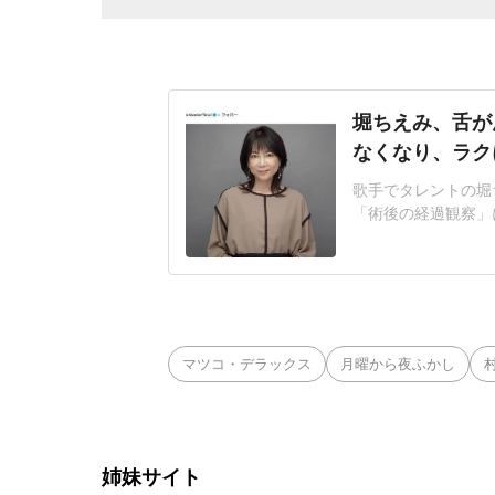
堀ちえみ、舌が
なくなり、ラク
歌手でタレントの堀ち
「術後の経過観察」
良好」これまで、リ
ていることを明かし
て早期の食道がんが
た舌には「障害が残
マツコ・デラックス
月曜から夜ふかし
姉妹サイト