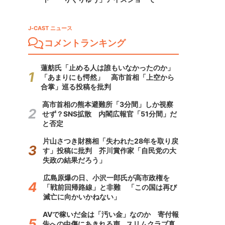
J-CAST ニュース
コメントランキング
蓮舫氏「止める人は誰もいなかったのか」
「あまりにも愕然」 高市首相「上空から
合掌」巡る投稿を批判
高市首相の熊本避難所「3分間」しか視察
せず？SNS拡散 内閣広報官「51分間」だ
と否定
片山さつき財務相「失われた28年を取り戻
す」投稿に批判 芥川賞作家「自民党の大
失政の結果だろう」
広島原爆の日、小沢一郎氏が高市政権を
「戦前回帰路線」と非難 「この国は再び
滅亡に向かいかねない」
AVで稼いだ金は「汚い金」なのか 寄付報
告への中傷にあきれる声...スリムクラブ真