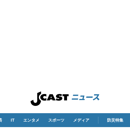
済
IT
エンタメ
スポーツ
メディア
防災特集