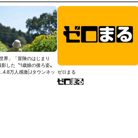
世界」「冒険のはじまり
が撮影した〝1歳娘の後ろ姿〟
ゼロまる
..4.8万人感激|Jタウンネッ