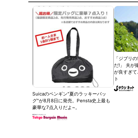
「ジブリの
だ!」 夫
が良すぎて.
ト
Suicaのペンギン"夏のラッキーバッ
グ"が8月8日に発売。Pensta史上最も
豪華な7点入りだよ~。