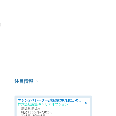
出
注目情報
PR
マシンオペレーター/未経験OK/日払いOK/寮費無料/交替制/20・30・40代活躍中
＞
株式会社綜合キャリアオプション
新潟県 新潟市
時給1,300円～1,625円
正社員 / 派遣社員