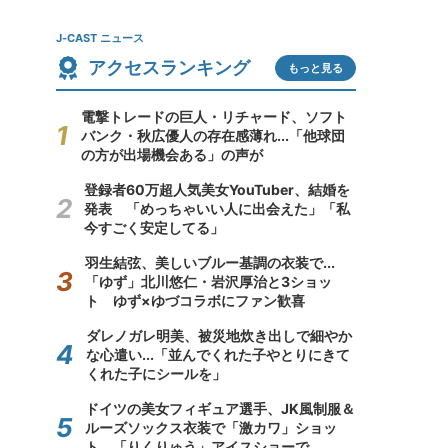
J-CAST ニュース
アクセスランキング
もっと見る
電撃トレードの巨人・リチャード、ソフト
バンク・秋広優人の存在感薄れ...「他球団
の方が出場機会ある」の声が
登録者60万超人気美女YouTuber、結婚を
発表 「めっちゃいい人に出会えた」「私
今すごく安定してる」
羽生結弦、美しいブルー基調の衣装で...
「ゆず」北川悠仁・岩沢厚治と3ショッ
ト ゆず×ゆづコラボにファン歓喜
ダレノガレ明美、被災地炊き出しで細やか
な心遣い...「並んでくれた子やとりにきて
くれた子にシールを」
ドイツの美女フィギュア選手、JK風制服＆
ルーズソックス衣装で「激カワ」ショッ
ト 「りくりゅう」アイスショーで