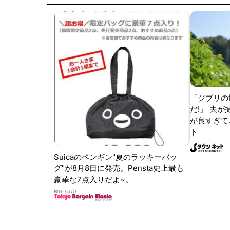
「ジブリの
だ!」 夫
が良すぎて.
ト
Suicaのペンギン"夏のラッキーバッ
グ"が8月8日に発売。Pensta史上最も
豪華な7点入りだよ~。