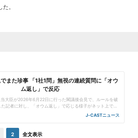
した。
でまた珍事 「1社1問」無視の連続質問に「オウ
ム返し」で反応
担当大臣が2026年6月22日に行った閣議後会見で、ルールを破
した記者に対し、「オウム返し」で応じる様子がネット上で話
人工知能基本計画の改定素案めぐり応酬小野田氏は会見で、人
J-CASTニュース
改定素案を決定したことを報告した。話題を集めているのは、
のやり取りだった。男性記者はまず、理化学研究所(理研)が19
日に公開した「新しいスパコ
2
全文表示