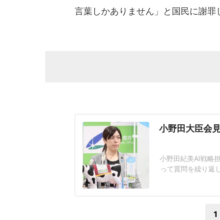
言葉しかありません」と国民に謝罪
小野田大臣会見
小野田紀美AI戦略
って質問を繰り返
題となっている。
工知能基本計画の
その後の質疑応答で
1