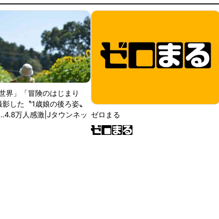
世界」「冒険のはじまり
が撮影した〝1歳娘の後ろ姿〟
ゼロまる
..4.8万人感激|Jタウンネッ