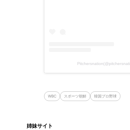
Pitchersnation(@pitche
WBC
スポーツ朝鮮
韓国プロ野球
姉妹サイト