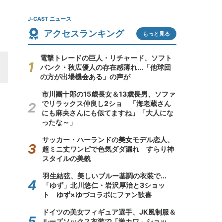
J-CAST ニュース
アクセスランキング
もっと見る
電撃トレードの巨人・リチャード、ソフト
バンク・秋広優人の存在感薄れ...「他球団
の方が出場機会ある」の声が
市川團十郎の15歳長女＆13歳長男、ソファ
でリラックス仲良し2ショ 「海老蔵さん
にも麻央さんにも似てますね」「大人にな
ったな～」
サッカー・ハーランドの美女モデル恋人、
超ミニ丈ワンピで色気ダダ漏れ すらり神
スタイルの美貌
羽生結弦、美しいブルー基調の衣装で...
「ゆず」北川悠仁・岩沢厚治と3ショッ
ト ゆず×ゆづコラボにファン歓喜
ドイツの美女フィギュア選手、JK風制服＆
ルーズソックス衣装で「激カワ」ショッ