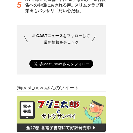
告への中傷にあきれる声...スリムクラブ真
栄田もバッサリ「汚い心だね」
J-CASTニュース
をフォローして
最新情報をチェック
@jcast_newsさんのツイート