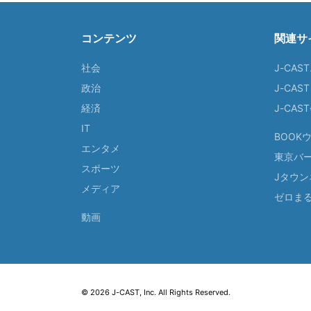
コンテンツ
関連サ
社会
J-CAS
政治
J-CAS
経済
J-CA
IT
BOOK
エンタメ
東京バ
スポーツ
Jタウン
メディア
ゼロま
動画
© 2026 J-CAST, Inc. All Rights Reserved.