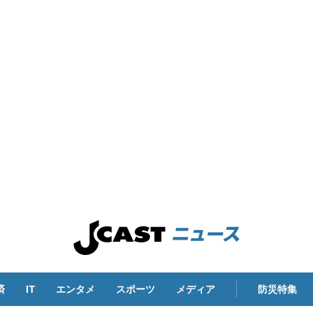
済
IT
エンタメ
スポーツ
メディア
防災特集