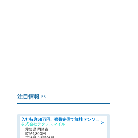
」
注目情報
PR
入社特典58万円、寮費完備で無料!デンソーで働こう!自動車工場で小型部品の検査業務 denso aichi
＞
株式会社テクノスマイル
愛知県 岡崎市
時給1,800円
正社員 / 派遣社員