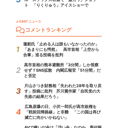
ト 「りくりゅう」アイスショーで
J-CAST ニュース
コメントランキング
蓮舫氏「止める人は誰もいなかったのか」
「あまりにも愕然」 高市首相「上空から
合掌」巡る投稿を批判
高市首相の熊本避難所「3分間」しか視察
せず？SNS拡散 内閣広報官「51分間」だ
と否定
片山さつき財務相「失われた28年を取り戻
す」投稿に批判 芥川賞作家「自民党の大
失政の結果だろう」
広島原爆の日、小沢一郎氏が高市政権を
「戦前回帰路線」と非難 「この国は再び
滅亡に向かいかねない」
AVで稼いだ金は「汚い金」なのか 寄付報