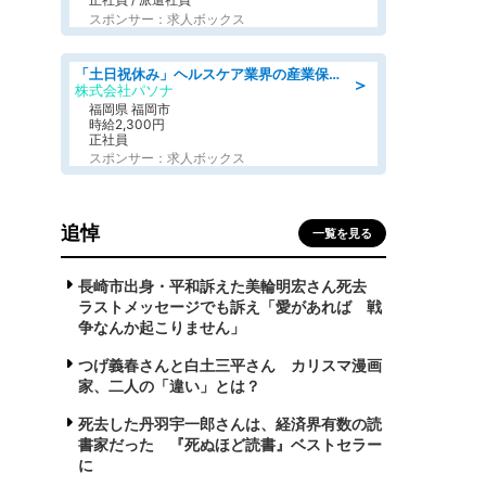
スポンサー：求人ボックス
「土日祝休み」ヘルスケア業界の産業保健師/高時給/未経験OK/要資格:保健師、正看護師
＞
株式会社パソナ
福岡県 福岡市
時給2,300円
正社員
スポンサー：求人ボックス
追悼
一覧を見る
長崎市出身・平和訴えた美輪明宏さん死去
ラストメッセージでも訴え「愛があれば 戦
争なんか起こりません」
つげ義春さんと白土三平さん カリスマ漫画
家、二人の「違い」とは？
死去した丹羽宇一郎さんは、経済界有数の読
書家だった 『死ぬほど読書』ベストセラー
に