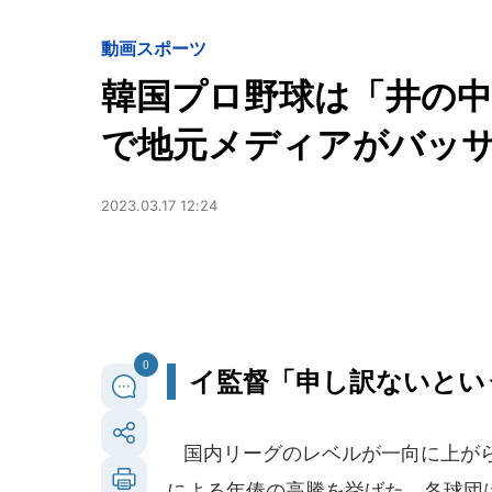
動画
スポーツ
韓国プロ野球は「井の中
で地元メディアがバッ
2023.03.17 12:24
0
イ監督「申し訳ないとい
国内リーグのレベルが一向に上がら
による年俸の高騰を挙げた。各球団