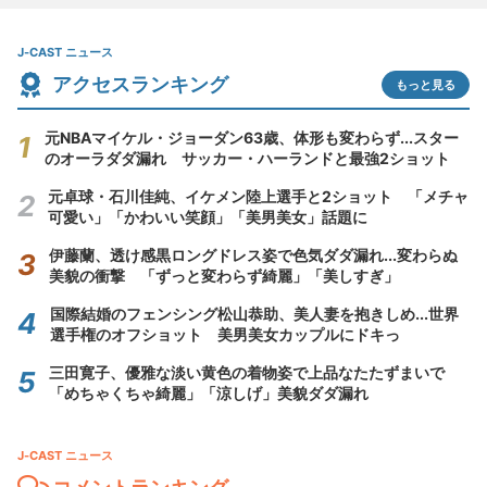
J-CAST ニュース
アクセスランキング
もっと見る
元NBAマイケル・ジョーダン63歳、体形も変わらず...スター
のオーラダダ漏れ サッカー・ハーランドと最強2ショット
元卓球・石川佳純、イケメン陸上選手と2ショット 「メチャ
可愛い」「かわいい笑顔」「美男美女」話題に
伊藤蘭、透け感黒ロングドレス姿で色気ダダ漏れ...変わらぬ
美貌の衝撃 「ずっと変わらず綺麗」「美しすぎ」
国際結婚のフェンシング松山恭助、美人妻を抱きしめ...世界
選手権のオフショット 美男美女カップルにドキっ
三田寛子、優雅な淡い黄色の着物姿で上品なたたずまいで
「めちゃくちゃ綺麗」「涼しげ」美貌ダダ漏れ
J-CAST ニュース