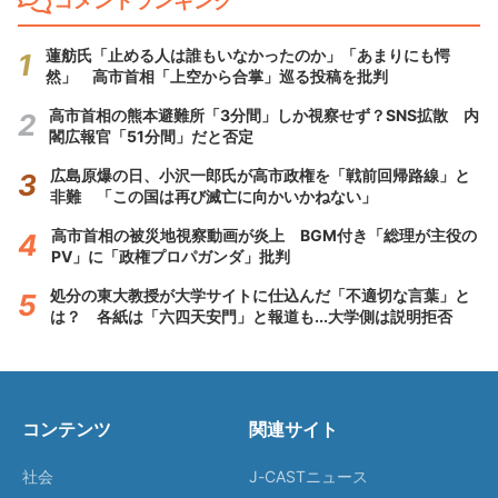
コメントランキング
蓮舫氏「止める人は誰もいなかったのか」「あまりにも愕
然」 高市首相「上空から合掌」巡る投稿を批判
高市首相の熊本避難所「3分間」しか視察せず？SNS拡散 内
閣広報官「51分間」だと否定
広島原爆の日、小沢一郎氏が高市政権を「戦前回帰路線」と
非難 「この国は再び滅亡に向かいかねない」
高市首相の被災地視察動画が炎上 BGM付き「総理が主役の
PV」に「政権プロパガンダ」批判
処分の東大教授が大学サイトに仕込んだ「不適切な言葉」と
は？ 各紙は「六四天安門」と報道も...大学側は説明拒否
コンテンツ
関連サイト
社会
J-CASTニュース