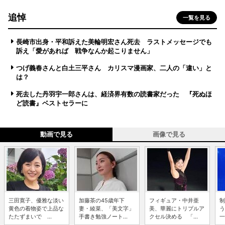
追悼
一覧を見る
長崎市出身・平和訴えた美輪明宏さん死去 ラストメッセージでも
訴え「愛があれば 戦争なんか起こりません」
つげ義春さんと白土三平さん カリスマ漫画家、二人の「違い」と
は？
死去した丹羽宇一郎さんは、経済界有数の読書家だった 『死ぬほ
ど読書』ベストセラーに
動画で見る
画像で見る
三田寛子、優雅な淡い
加藤茶の45歳年下
フィギュア・中井亜
制
黄色の着物姿で上品な
妻・綾菜、「美文字」
美、華麗にトリプルア
う
たたずまいで ...
手書き勉強ノート...
クセル決める 「...
一