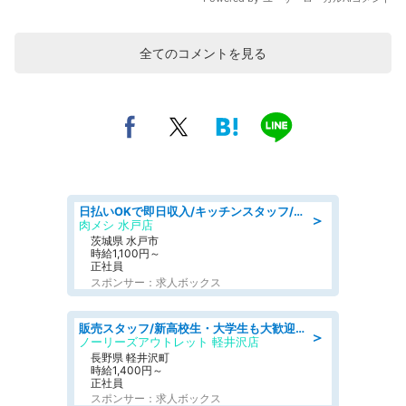
全てのコメントを見る
日払いOKで即日収入/キッチンスタッフ/「原付免許必須」デリバリー業務など、自己成長可能な幅広い仕事に挑戦!髪型自由&ピアス・ネイルOK/茨城県/水戸市
＞
肉メシ 水戸店
茨城県 水戸市
時給1,100円～
正社員
スポンサー：求人ボックス
販売スタッフ/新高校生・大学生も大歓迎/週1短時間勤務もOK/髪色ネイル自由/車通勤可/個人ノルマなし
＞
ノーリーズアウトレット 軽井沢店
長野県 軽井沢町
時給1,400円～
正社員
スポンサー：求人ボックス