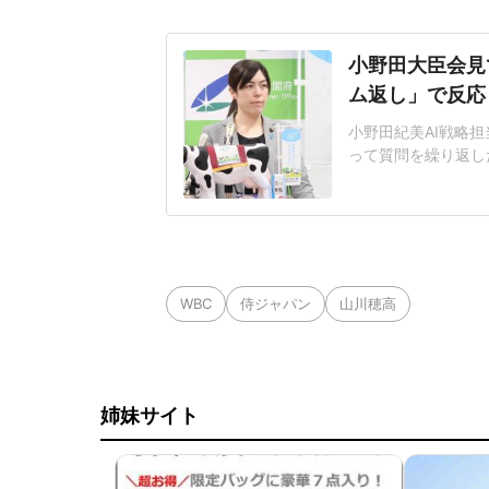
小野田大臣会見
ム返し」で反応
小野田紀美AI戦略担
って質問を繰り返し
題となっている。人
工知能基本計画の改
その後の質疑応答で
日に公開した「新し
WBC
侍ジャパン
山川穂高
姉妹サイト