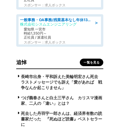
スポンサー：求人ボックス
一般事務・OA事務/残業基本なし年休130日社保完備の一般・調達事務
＞
株式会社シスムエンジニアリング
愛知県 一宮市
時給1,350円～
正社員 / 派遣社員
スポンサー：求人ボックス
追悼
一覧を見る
長崎市出身・平和訴えた美輪明宏さん死去
ラストメッセージでも訴え「愛があれば 戦
争なんか起こりません」
つげ義春さんと白土三平さん カリスマ漫画
家、二人の「違い」とは？
死去した丹羽宇一郎さんは、経済界有数の読
書家だった 『死ぬほど読書』ベストセラー
に