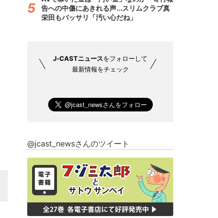
告への中傷にあきれる声...スリムクラブ真
栄田もバッサリ「汚い心だね」
J-CASTニュース
をフォローして
最新情報をチェック
@jcast_newsさんのツイート