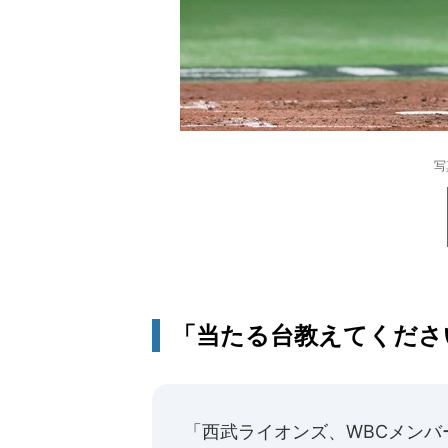
写
「当たる台教えてくださ
「西武ライオンズ、WBCメン