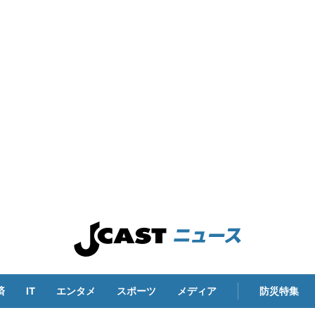
済
IT
エンタメ
スポーツ
メディア
防災特集