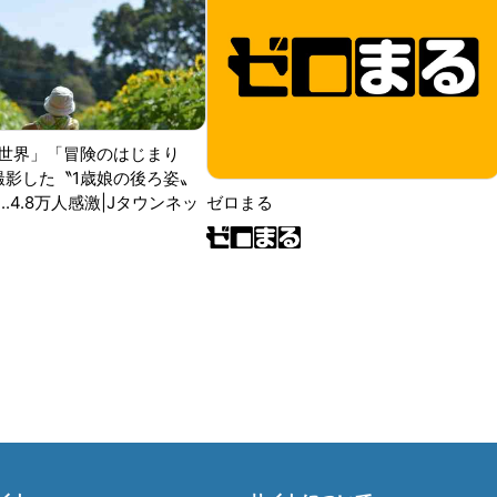
世界」「冒険のはじまり
が撮影した〝1歳娘の後ろ姿〟
ゼロまる
..4.8万人感激|Jタウンネッ