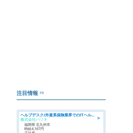
注目情報
PR
ヘルプデスク/外資系保険業界でのITヘルプデスク業務/駅近/即日勤務可/ヘルプデスク
＞
株式会社パソナ
福岡県 北九州市
時給4,167円
正社員