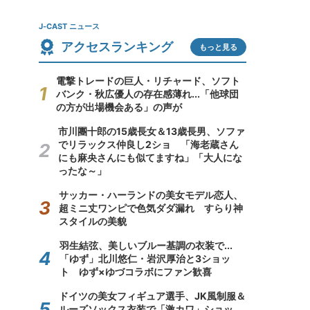
J-CAST ニュース
アクセスランキング
もっと見る
電撃トレードの巨人・リチャード、ソフト
バンク・秋広優人の存在感薄れ...「他球団
の方が出場機会ある」の声が
市川團十郎の15歳長女＆13歳長男、ソファ
でリラックス仲良し2ショ 「海老蔵さん
にも麻央さんにも似てますね」「大人にな
ったな～」
サッカー・ハーランドの美女モデル恋人、
超ミニ丈ワンピで色気ダダ漏れ すらり神
スタイルの美貌
羽生結弦、美しいブルー基調の衣装で...
「ゆず」北川悠仁・岩沢厚治と3ショッ
ト ゆず×ゆづコラボにファン歓喜
ドイツの美女フィギュア選手、JK風制服＆
ルーズソックス衣装で「激カワ」ショッ