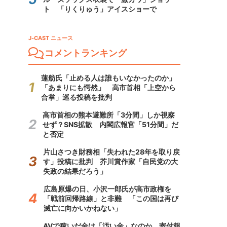
ト 「りくりゅう」アイスショーで
J-CAST ニュース
コメントランキング
蓮舫氏「止める人は誰もいなかったのか」
「あまりにも愕然」 高市首相「上空から
合掌」巡る投稿を批判
高市首相の熊本避難所「3分間」しか視察
せず？SNS拡散 内閣広報官「51分間」だ
と否定
片山さつき財務相「失われた28年を取り戻
す」投稿に批判 芥川賞作家「自民党の大
失政の結果だろう」
広島原爆の日、小沢一郎氏が高市政権を
「戦前回帰路線」と非難 「この国は再び
滅亡に向かいかねない」
AVで稼いだ金は「汚い金」なのか 寄付報