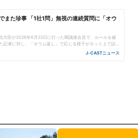
でまた珍事 「1社1問」無視の連続質問に「オウ
当大臣が2026年6月22日に行った閣議後会見で、ルールを破
た記者に対し、「オウム返し」で応じる様子がネット上で話
工知能基本計画の改定素案めぐり応酬小野田氏は会見で、人
J-CASTニュース
定素案を決定したことを報告した。話題を集めているのは、
のやり取りだった。男性記者はまず、理化学研究所(理研)が19
いスパコ