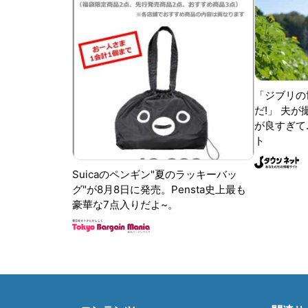
「ジブリの
だ!」 夫
が良すぎて.
ト
Suicaのペンギン"夏のラッキーバッ
グ"が8月8日に発売。Pensta史上最も
豪華な7点入りだよ~。