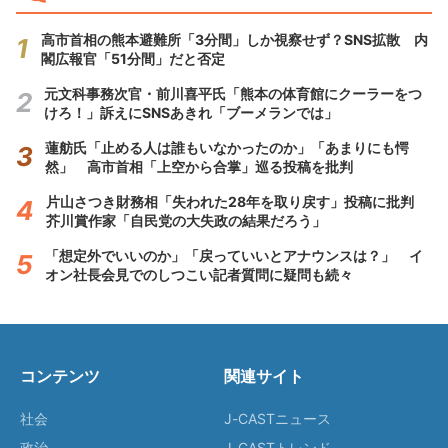
高市首相の熊本避難所「3分間」しか視察せず？SNS拡散 内
閣広報官「51分間」だと否定
元文科事務次官・前川喜平氏「熊本の体育館にクーラーをつ
けろ！」訴えにSNSあきれ「ブーメランでは」
蓮舫氏「止める人は誰もいなかったのか」「あまりにも愕
然」 高市首相「上空から合掌」巡る投稿を批判
片山さつき財務相「失われた28年を取り戻す」投稿に批判
芥川賞作家「自民党の大失政の結果だろう」
「想定外でいいのか」「戻っていいとアナウンスは？」 イ
オン社長会見でのしつこい記者質問に疑問も続々
コンテンツ
関連サイト
社会
J-CASTニュース
政治
J-CASTトレンド