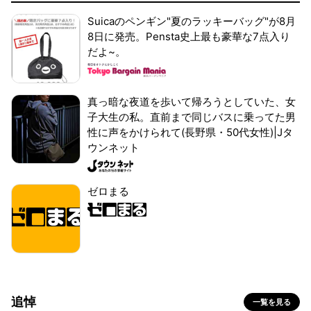
Suicaのペンギン"夏のラッキーバッグ"が8月
8日に発売。Pensta史上最も豪華な7点入り
だよ~。
真っ暗な夜道を歩いて帰ろうとしていた、女
子大生の私。直前まで同じバスに乗ってた男
性に声をかけられて(長野県・50代女性)|Jタ
ウンネット
ゼロまる
追悼
一覧を見る