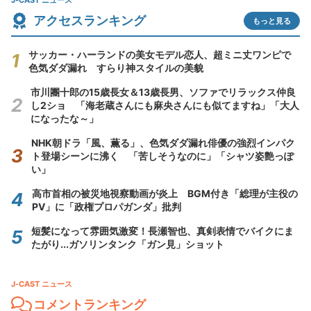
J-CAST ニュース
アクセスランキング
もっと見る
サッカー・ハーランドの美女モデル恋人、超ミニ丈ワンピで
色気ダダ漏れ すらり神スタイルの美貌
市川團十郎の15歳長女＆13歳長男、ソファでリラックス仲良
し2ショ 「海老蔵さんにも麻央さんにも似てますね」「大人
になったな～」
NHK朝ドラ「風、薫る」、色気ダダ漏れ俳優の強烈インパク
ト登場シーンに沸く 「苦しそうなのに」「シャツ姿艶っぽ
い」
高市首相の被災地視察動画が炎上 BGM付き「総理が主役の
PV」に「政権プロパガンダ」批判
短髪になって雰囲気激変！長瀬智也、真剣表情でバイクにま
たがり...ガソリンタンク「ガン見」ショット
J-CAST ニュース
コメントランキング