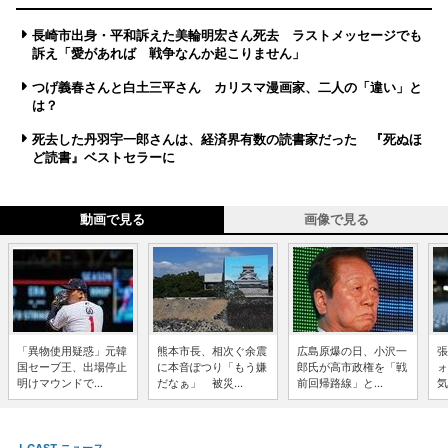
長崎市出身・平和訴えた美輪明宏さん死去 ラストメッセージでも
訴え「愛があれば 戦争なんか起こりません」
つげ義春さんと白土三平さん カリスマ漫画家、二人の「違い」と
は？
死去した丹羽宇一郎さんは、経済界有数の読書家だった 『死ぬほ
ど読書』ベストセラーに
動画で見る
画像で見る
「異物使用疑惑」元韓
熊本市長、相次ぐ余震
広島原爆の日、小沢一
張
国セーブ王、出場停止
に本音ぽつり「もう嫌
郎氏が高市政権を「戦
ォ
明けマウンドで...
だなぁ」 被災...
前回帰路線」と...
気