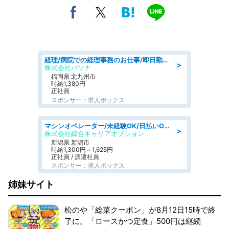
経理/病院での経理事務のお仕事/即日勤務可/車通勤可/経理/一般事務
＞
株式会社パソナ
福岡県 北九州市
時給1,380円
正社員
スポンサー：求人ボックス
マシンオペレーター/未経験OK/日払いOK/寮完備/交替制/20・30・40代活躍中
＞
株式会社綜合キャリアオプション
新潟県 新潟市
時給1,300円～1,625円
正社員 / 派遣社員
スポンサー：求人ボックス
姉妹サイト
松のや「総菜クーポン」が8月12日15時で終
了に。「ロースかつ定食」500円は継続