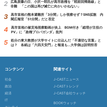
広島原爆の日、小沢一郎氏が高市政権を「戦前回帰路線」と
非難 「この国は再び滅亡に向かいかねない」
高市首相の熊本避難所「3分間」しか視察せず？SNS拡散 内
閣広報官「51分間」だと否定
高市首相の被災地視察動画が炎上 BGM付き「総理が主役の
PV」に「政権プロパガンダ」批判
処分の東大教授が大学サイトに仕込んだ「不適切な言葉」と
は？ 各紙は「六四天安門」と報道も...大学側は説明拒否
コンテンツ
関連サイト
社会
J-CASTニュース
政治
J-CASTトレンド
経済
J-CAST会社ウォッチ
IT
BOOKウォッチ
エンタメ