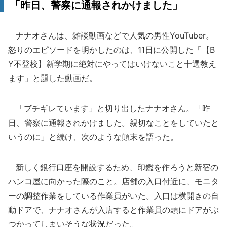
「昨日、警察に通報されかけました」
ナナオさんは、雑談動画などで人気の男性YouTuber。
怒りのエピソードを明かしたのは、11日に公開した「【B
Y不登校】新学期に絶対にやってはいけないこと十選教え
ます」と題した動画だ。
「ブチギレています」と切り出したナナオさん。「昨
日、警察に通報されかけました。親切なことをしていたと
いうのに」と続け、次のような顛末を語った。
新しく銀行口座を開設するため、印鑑を作ろうと新宿の
ハンコ屋に向かった際のこと。店舗の入口付近に、モニタ
ーの調整作業をしている作業員がいた。入口は横開きの自
動ドアで、ナナオさんが入店すると作業員の頭にドアがぶ
つかってしまいそうな状況だった。