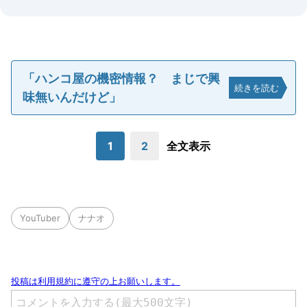
「ハンコ屋の機密情報？ まじで興
続きを読む
味無いんだけど」
1
2
全文表示
YouTuber
ナナオ