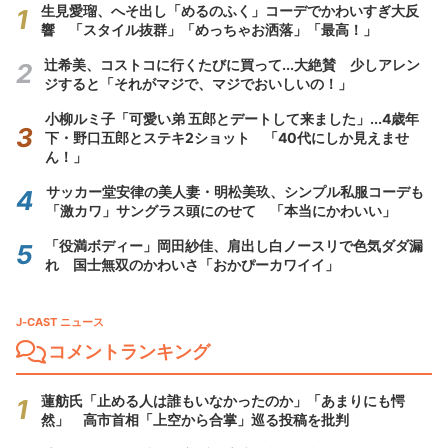
生見愛瑠、へそ出し「めるのふく」コーデでかわいすぎ大反
響 「スタイル抜群」「めっちゃお洒落」「最高！」
辻希美、コストコに行くたびに買って...大絶賛 少しアレン
ジすると「それがマジで、マジでおいしいの！」
小柳ルミ子「可愛い弟 五郎とデートして来ました」...4歳年
下・野口五郎とステキ2ショット 「40代にしか見えませ
ん！」
サッカー堂安律の美人妻・明松美玖、シンプル私服コーデも
「激カワ」サングラス頭にのせて 「本当にかわいい」
「役満ボディー」岡田紗佳、肩出し白ノースリで色気ダダ漏
れ 国士無双のかわいさ「おかぴーカワイイ」
J-CAST ニュース
コメントランキング
蓮舫氏「止める人は誰もいなかったのか」「あまりにも愕
然」 高市首相「上空から合掌」巡る投稿を批判