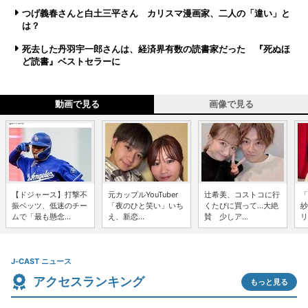
つげ義春さんと白土三平さん カリスマ漫画家、二人の「違い」と
は？
死去した丹羽宇一郎さんは、経済界有数の読書家だった 『死ぬほ
ど読書』ベストセラーに
動画で見る
画像で見る
【ドジャース】打撃不
元カップルYouTuber
辻希美、コストコに行
「
振ベッツ、低迷のチー
「夜のひと笑い」いち
くたびに買って...大絶
紗
ムで「最も懸念...
え、新恋...
賛 少しア...
リ
J-CAST ニュース
アクセスランキング
もっと見る