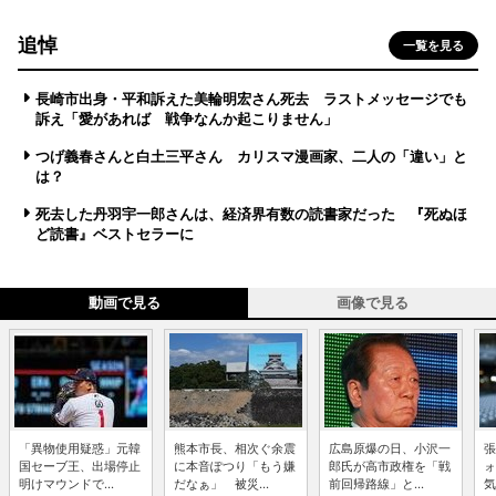
追悼
一覧を見る
長崎市出身・平和訴えた美輪明宏さん死去 ラストメッセージでも
訴え「愛があれば 戦争なんか起こりません」
つげ義春さんと白土三平さん カリスマ漫画家、二人の「違い」と
は？
死去した丹羽宇一郎さんは、経済界有数の読書家だった 『死ぬほ
ど読書』ベストセラーに
動画で見る
画像で見る
「異物使用疑惑」元韓
熊本市長、相次ぐ余震
広島原爆の日、小沢一
張
国セーブ王、出場停止
に本音ぽつり「もう嫌
郎氏が高市政権を「戦
ォ
明けマウンドで...
だなぁ」 被災...
前回帰路線」と...
気