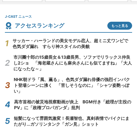
J-CAST ニュース
アクセスランキング
もっと見る
サッカー・ハーランドの美女モデル恋人、超ミニ丈ワンピで
色気ダダ漏れ すらり神スタイルの美貌
市川團十郎の15歳長女＆13歳長男、ソファでリラックス仲良
し2ショ 「海老蔵さんにも麻央さんにも似てますね」「大人
になったな～」
NHK朝ドラ「風、薫る」、色気ダダ漏れ俳優の強烈インパク
ト登場シーンに沸く 「苦しそうなのに」「シャツ姿艶っぽ
い」
高市首相の被災地視察動画が炎上 BGM付き「総理が主役の
PV」に「政権プロパガンダ」批判
短髪になって雰囲気激変！長瀬智也、真剣表情でバイクにま
たがり...ガソリンタンク「ガン見」ショット