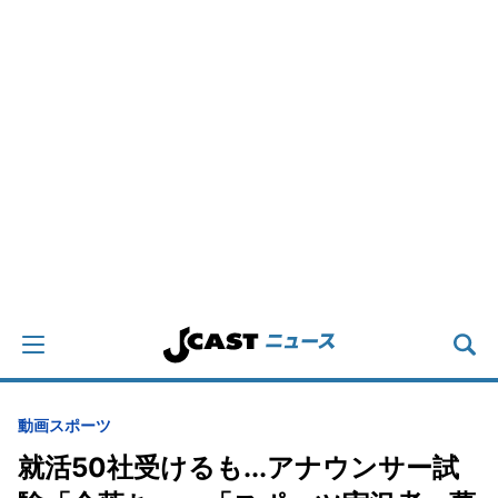
動画
スポーツ
就活50社受けるも...アナウンサー試