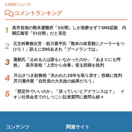
J-CAST ニュース
コメントランキング
高市首相の熊本避難所「3分間」しか視察せず？SNS拡散 内
閣広報官「51分間」だと否定
元文科事務次官・前川喜平氏「熊本の体育館にクーラーをつ
けろ！」訴えにSNSあきれ「ブーメランでは」
蓮舫氏「止める人は誰もいなかったのか」「あまりにも愕
然」 高市首相「上空から合掌」巡る投稿を批判
片山さつき財務相「失われた28年を取り戻す」投稿に批判
芥川賞作家「自民党の大失政の結果だろう」
「想定外でいいのか」「戻っていいとアナウンスは？」 イ
オン社長会見でのしつこい記者質問に疑問も続々
コンテンツ
関連サイト