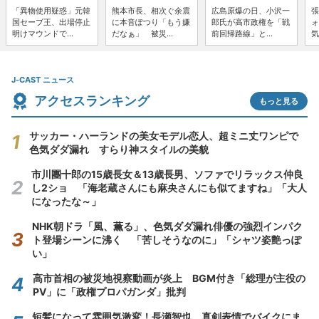
「異物使用疑惑」元韓
熊本市長、相次ぐ余震
広島原爆の日、小沢一
張
国セーブ王、出場停止
に本音ぽつり「もう嫌
郎氏が高市政権を「戦
ォ
明けマウンドで...
だなぁ」 被災...
前回帰路線」と...
気
J-CAST ニュース
アクセスランキング
もっと見る
サッカー・ハーランドの美女モデル恋人、超ミニ丈ワンピで
色気ダダ漏れ すらり神スタイルの美貌
市川團十郎の15歳長女＆13歳長男、ソファでリラックス仲良
し2ショ 「海老蔵さんにも麻央さんにも似てますね」「大人
になったな～」
NHK朝ドラ「風、薫る」、色気ダダ漏れ俳優の強烈インパク
ト登場シーンに沸く 「苦しそうなのに」「シャツ姿艶っぽ
い」
高市首相の被災地視察動画が炎上 BGM付き「総理が主役の
PV」に「政権プロパガンダ」批判
短髪になって雰囲気激変！長瀬智也、真剣表情でバイクにま