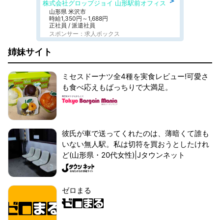
＞
株式会社グロップジョイ 山形駅前オフィス
山形県 米沢市
時給1,350円～1,688円
正社員 / 派遣社員
スポンサー：求人ボックス
姉妹サイト
ミセスドーナツ全4種を実食レビュー!可愛さ
も食べ応えもばっちりで大満足。
彼氏が車で送ってくれたのは、薄暗くて誰も
いない無人駅。私は切符を買おうとしたけれ
ど(山形県・20代女性)|Jタウンネット
ゼロまる