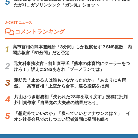
たがり...ガソリンタンク「ガン見」ショット
J-CAST ニュース
コメントランキング
高市首相の熊本避難所「3分間」しか視察せず？SNS拡散 内
閣広報官「51分間」だと否定
元文科事務次官・前川喜平氏「熊本の体育館にクーラーをつ
けろ！」訴えにSNSあきれ「ブーメランでは」
蓮舫氏「止める人は誰もいなかったのか」「あまりにも愕
然」 高市首相「上空から合掌」巡る投稿を批判
片山さつき財務相「失われた28年を取り戻す」投稿に批判
芥川賞作家「自民党の大失政の結果だろう」
「想定外でいいのか」「戻っていいとアナウンスは？」 イ
オン社長会見でのしつこい記者質問に疑問も続々