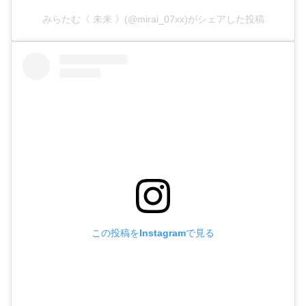
みらたむ《 未来 》(@mirai_07xx)がシェアした投稿
この投稿をInstagramで見る