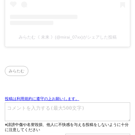
みらたむ《 未来 》(@mirai_07xx)がシェアした投稿
みらたむ