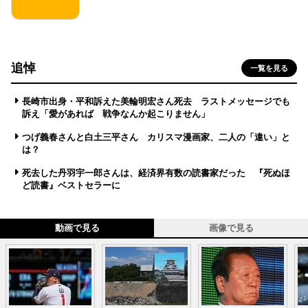
追悼
一覧を見る
長崎市出身・平和訴えた美輪明宏さん死去 ラストメッセージでも
訴え「愛があれば 戦争なんか起こりません」
つげ義春さんと白土三平さん カリスマ漫画家、二人の「違い」と
は？
死去した丹羽宇一郎さんは、経済界有数の読書家だった 『死ぬほ
ど読書』ベストセラーに
動画で見る
画像で見る