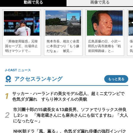
動画で見る
画像で見る
「異物使用疑惑」元韓
熊本市長、相次ぐ余震
広島原爆の日、小沢一
張
国セーブ王、出場停止
に本音ぽつり「もう嫌
郎氏が高市政権を「戦
ォ
明けマウンドで...
だなぁ」 被災...
前回帰路線」と...
気
J-CAST ニュース
アクセスランキング
もっと見る
サッカー・ハーランドの美女モデル恋人、超ミニ丈ワンピで
色気ダダ漏れ すらり神スタイルの美貌
市川團十郎の15歳長女＆13歳長男、ソファでリラックス仲良
し2ショ 「海老蔵さんにも麻央さんにも似てますね」「大人
になったな～」
NHK朝ドラ「風、薫る」、色気ダダ漏れ俳優の強烈インパク