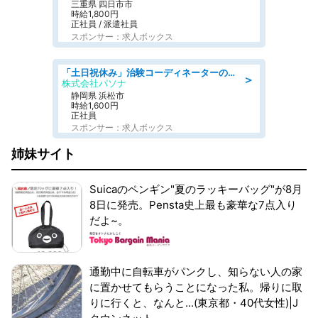
三重県 四日市市
時給1,800円
正社員 / 派遣社員
スポンサー：求人ボックス
「土日祝休み」治験コーディネーターのお仕事/未経験OK
＞
株式会社パソナ
静岡県 浜松市
時給1,600円
正社員
スポンサー：求人ボックス
姉妹サイト
Suicaのペンギン"夏のラッキーバッグ"が8月
8日に発売。Pensta史上最も豪華な7点入り
だよ~。
通勤中に自転車がパンクし、知らない人の家
に置かせてもらうことになった私。帰りに取
りに行くと、なんと...(東京都・40代女性)|J