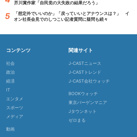
芥川賞作家「自民党の大失政の結果だろう」
「想定外でいいのか」「戻っていいとアナウンスは？」 イ
オン社長会見でのしつこい記者質問に疑問も続々
コンテンツ
関連サイト
社会
J-CASTニュース
政治
J-CASTトレンド
経済
J-CAST会社ウォッチ
IT
BOOKウォッチ
エンタメ
東京バーゲンマニア
スポーツ
Jタウンネット
メディア
ゼロまる
動画