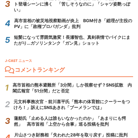
ト登場シーンに沸く 「苦しそうなのに」「シャツ姿艶っぽ
い」
高市首相の被災地視察動画が炎上 BGM付き「総理が主役の
PV」に「政権プロパガンダ」批判
短髪になって雰囲気激変！長瀬智也、真剣表情でバイクにま
たがり...ガソリンタンク「ガン見」ショット
J-CAST ニュース
コメントランキング
高市首相の熊本避難所「3分間」しか視察せず？SNS拡散 内
閣広報官「51分間」だと否定
元文科事務次官・前川喜平氏「熊本の体育館にクーラーをつ
けろ！」訴えにSNSあきれ「ブーメランでは」
蓮舫氏「止める人は誰もいなかったのか」「あまりにも愕
然」 高市首相「上空から合掌」巡る投稿を批判
片山さつき財務相「失われた28年を取り戻す」投稿に批判