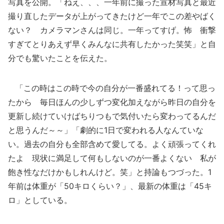
写真を公開。「ねえ、、、一年前に撮った宣材写真と最近
撮り直したデータが上がってきたけど一年でこの差やばく
ない？ カメラマンさんは同じ。一年ってすげ。怖 衝撃
すぎてとりあえず早くみんなに共有したかった笑笑」と自
分でも驚いたことを伝えた。
「この時はこの時で今の自分が一番盛れてる！って思っ
たから 毎日ほんの少しずつ変化加えながら昨日の自分を
更新し続けていけばちりつもで気付いたら変わってるんだ
と思うんだ～～」「劇的に1日で変われる人なんていな
い。過去の自分も全部含めて愛してる。よく頑張ってくれ
たよ 現状に満足して何もしないのが一番よくない 私が
飽き性なだけかもしれんけど。笑」と持論もつづった。1
年前は体重が「50キロくらい？」、最新の体重は「45キ
ロ」としている。