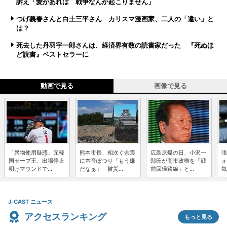
訴え「愛があれば 戦争なんか起こりません」
つげ義春さんと白土三平さん カリスマ漫画家、二人の「違い」と
は？
死去した丹羽宇一郎さんは、経済界有数の読書家だった 『死ぬほ
ど読書』ベストセラーに
動画で見る
画像で見る
「異物使用疑惑」元韓
熊本市長、相次ぐ余震
広島原爆の日、小沢一
張
国セーブ王、出場停止
に本音ぽつり「もう嫌
郎氏が高市政権を「戦
ォ
明けマウンドで...
だなぁ」 被災...
前回帰路線」と...
気
J-CAST ニュース
アクセスランキング
もっと見る