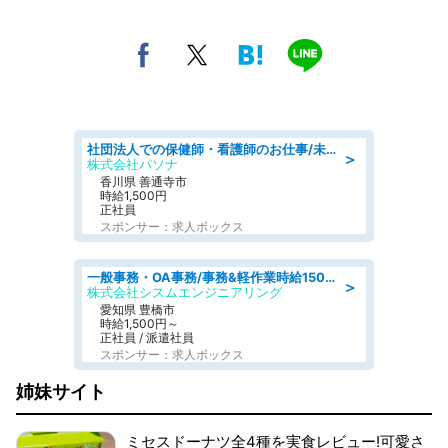
社団法人での保健師・看護師のお仕事/未経験OK/要資格:普通免許、保健師、正看護師
＞
株式会社パソナ
香川県 善通寺市
時給1,500円
正社員
スポンサー：求人ボックス
一般事務・OA事務/事務&軽作業時給1500円土日祝休み各種社保完備
＞
株式会社シスムエンジニアリング
愛知県 豊橋市
時給1,500円～
正社員 / 派遣社員
スポンサー：求人ボックス
姉妹サイト
ミセスドーナツ全4種を実食レビュー!可愛さ