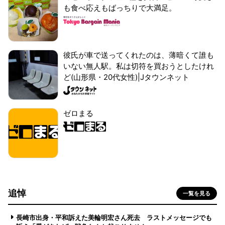
も食べ応えもばっちりで大満足。
彼氏が車で送ってくれたのは、薄暗くて誰も
いない無人駅。私は切符を買おうとしたけれ
ど(山形県・20代女性)|Jタウンネット
ゼロまる
追悼
一覧を見る
長崎市出身・平和訴えた美輪明宏さん死去 ラストメッセージでも