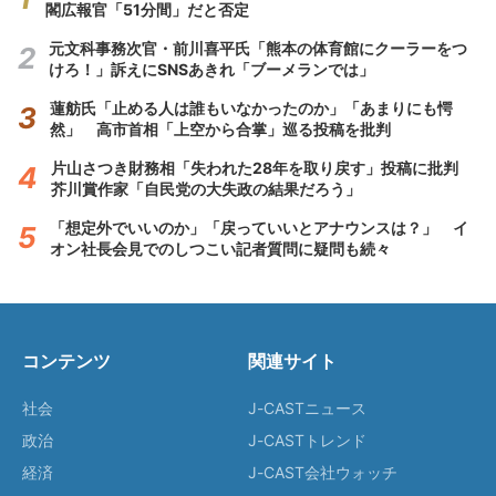
閣広報官「51分間」だと否定
元文科事務次官・前川喜平氏「熊本の体育館にクーラーをつ
けろ！」訴えにSNSあきれ「ブーメランでは」
蓮舫氏「止める人は誰もいなかったのか」「あまりにも愕
然」 高市首相「上空から合掌」巡る投稿を批判
片山さつき財務相「失われた28年を取り戻す」投稿に批判
芥川賞作家「自民党の大失政の結果だろう」
「想定外でいいのか」「戻っていいとアナウンスは？」 イ
オン社長会見でのしつこい記者質問に疑問も続々
コンテンツ
関連サイト
社会
J-CASTニュース
政治
J-CASTトレンド
経済
J-CAST会社ウォッチ