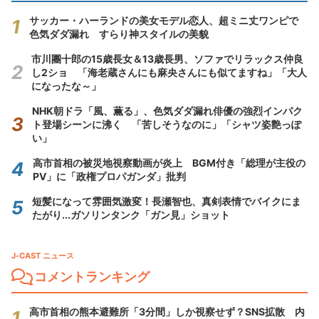
サッカー・ハーランドの美女モデル恋人、超ミニ丈ワンピで
色気ダダ漏れ すらり神スタイルの美貌
市川團十郎の15歳長女＆13歳長男、ソファでリラックス仲良
し2ショ 「海老蔵さんにも麻央さんにも似てますね」「大人
になったな～」
NHK朝ドラ「風、薫る」、色気ダダ漏れ俳優の強烈インパク
ト登場シーンに沸く 「苦しそうなのに」「シャツ姿艶っぽ
い」
高市首相の被災地視察動画が炎上 BGM付き「総理が主役の
PV」に「政権プロパガンダ」批判
短髪になって雰囲気激変！長瀬智也、真剣表情でバイクにま
たがり...ガソリンタンク「ガン見」ショット
J-CAST ニュース
コメントランキング
高市首相の熊本避難所「3分間」しか視察せず？SNS拡散 内