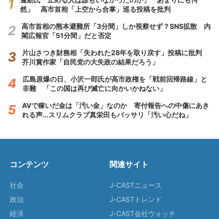
然」 高市首相「上空から合掌」巡る投稿を批判
高市首相の熊本避難所「3分間」しか視察せず？SNS拡散 内
閣広報官「51分間」だと否定
片山さつき財務相「失われた28年を取り戻す」投稿に批判
芥川賞作家「自民党の大失政の結果だろう」
広島原爆の日、小沢一郎氏が高市政権を「戦前回帰路線」と
非難 「この国は再び滅亡に向かいかねない」
AVで稼いだ金は「汚い金」なのか 寄付報告への中傷にあき
れる声...スリムクラブ真栄田もバッサリ「汚い心だね」
コンテンツ
関連サイト
社会
J-CASTニュース
政治
J-CASTトレンド
経済
J-CAST会社ウォッチ