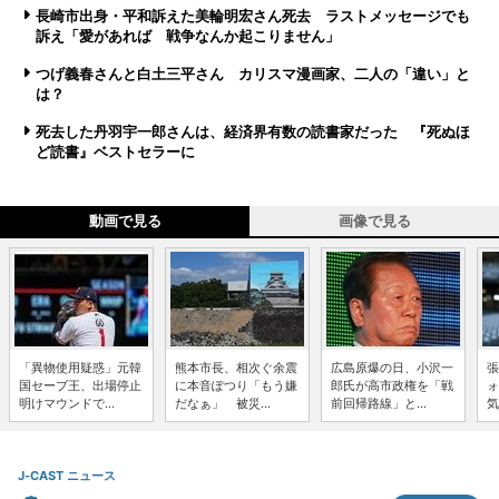
長崎市出身・平和訴えた美輪明宏さん死去 ラストメッセージでも
訴え「愛があれば 戦争なんか起こりません」
つげ義春さんと白土三平さん カリスマ漫画家、二人の「違い」と
は？
死去した丹羽宇一郎さんは、経済界有数の読書家だった 『死ぬほ
ど読書』ベストセラーに
動画で見る
画像で見る
「異物使用疑惑」元韓
熊本市長、相次ぐ余震
広島原爆の日、小沢一
張
国セーブ王、出場停止
に本音ぽつり「もう嫌
郎氏が高市政権を「戦
ォ
明けマウンドで...
だなぁ」 被災...
前回帰路線」と...
気
J-CAST ニュース