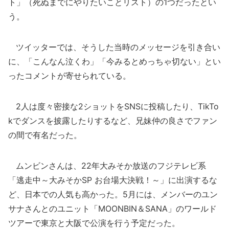
ト」（死ぬまでにやりたいことリスト）の1つだったとい
う。
ツイッターでは、そうした当時のメッセージを引き合い
に、「こんなん泣くわ」「今みるとめっちゃ切ない」とい
ったコメントが寄せられている。
2人は度々密接な2ショットをSNSに投稿したり、TikTo
kでダンスを披露したりするなど、兄妹仲の良さでファン
の間で有名だった。
ムンビンさんは、22年大みそか放送のフジテレビ系
「逃走中～大みそかSP お台場大決戦！～」に出演するな
ど、日本での人気も高かった。5月には、メンバーのユン
サナさんとのユニット「MOONBIN＆SANA」のワールド
ツアーで東京と大阪で公演を行う予定だった。