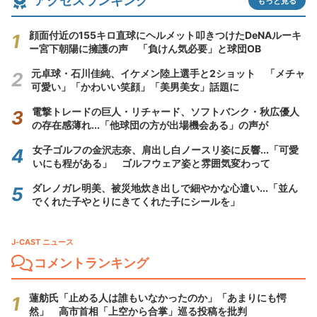
アクセスランキング
もっと見る
顔面付近の155キロ直球にヘルメット叩きつけたDeNAルーキ
ー宮下朝陽に擁護の声 「負けん気必要」と球団OB
元卓球・石川佳純、イケメン陸上選手と2ショット 「メチャ
可愛い」「かわいい笑顔」「美男美女」話題に
電撃トレードの巨人・リチャード、ソフトバンク・秋広優人
の存在感薄れ...「他球団の方が出場機会ある」の声が
女子ゴルフの金沢志奈、肩出し白ノースリ姿に反響...「可愛
いにも程がある」 ゴルフウェア姿と雰囲気変わって
ダレノガレ明美、被災地炊き出しで細やかな心遣い...「並ん
でくれた子やとりにきてくれた子にシールを」
J-CAST ニュース
コメントランキング
蓮舫氏「止める人は誰もいなかったのか」「あまりにも愕
然」 高市首相「上空から合掌」巡る投稿を批判