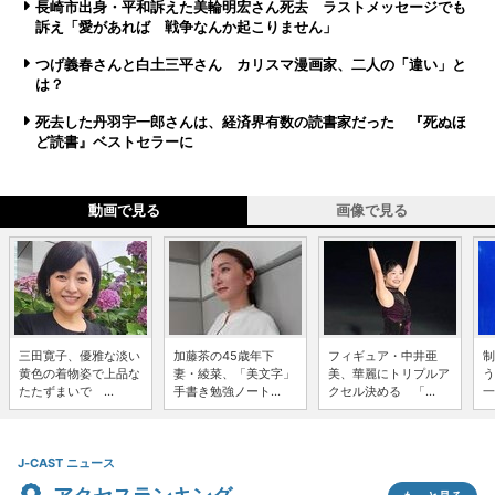
長崎市出身・平和訴えた美輪明宏さん死去 ラストメッセージでも
訴え「愛があれば 戦争なんか起こりません」
つげ義春さんと白土三平さん カリスマ漫画家、二人の「違い」と
は？
死去した丹羽宇一郎さんは、経済界有数の読書家だった 『死ぬほ
ど読書』ベストセラーに
動画で見る
画像で見る
三田寛子、優雅な淡い
加藤茶の45歳年下
フィギュア・中井亜
制
黄色の着物姿で上品な
妻・綾菜、「美文字」
美、華麗にトリプルア
う
たたずまいで ...
手書き勉強ノート...
クセル決める 「...
一
J-CAST ニュース