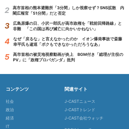
高市首相の熊本避難所「3分間」しか視察せず？SNS拡散 内
閣広報官「51分間」だと否定
広島原爆の日、小沢一郎氏が高市政権を「戦前回帰路線」と
非難 「この国は再び滅亡に向かいかねない」
なぜ「戻るな」と言えなかったのか イオン爆発事故で斎藤
幸平氏も逡巡「ボクもできなかっただろうなあ」
高市首相の被災地視察動画が炎上 BGM付き「総理が主役の
PV」に「政権プロパガンダ」批判
コンテンツ
関連サイト
社会
J-CASTニュース
政治
J-CASTトレンド
経済
J-CAST会社ウォッチ
IT