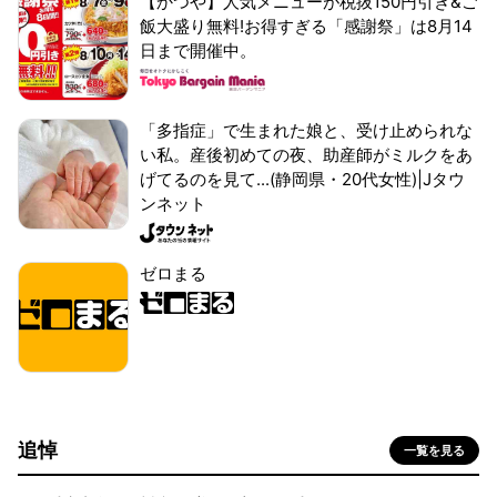
【かつや】人気メニューが税抜150円引き&ご
飯大盛り無料!お得すぎる「感謝祭」は8月14
日まで開催中。
「多指症」で生まれた娘と、受け止められな
い私。産後初めての夜、助産師がミルクをあ
げてるのを見て...(静岡県・20代女性)|Jタウ
ンネット
ゼロまる
追悼
一覧を見る