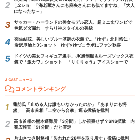
し2ショ 「海老蔵さんにも麻央さんにも似てますね」「大人
になったな～」
サッカー・ハーランドの美女モデル恋人、超ミニ丈ワンピで
色気ダダ漏れ すらり神スタイルの美貌
羽生結弦、美しいブルー基調の衣装で...「ゆず」北川悠仁・
岩沢厚治と3ショット ゆず×ゆづコラボにファン歓喜
ドイツの美女フィギュア選手、JK風制服＆ルーズソックス衣
装で「激カワ」ショット 「りくりゅう」アイスショーで
J-CAST ニュース
コメントランキング
蓮舫氏「止める人は誰もいなかったのか」「あまりにも愕
然」 高市首相「上空から合掌」巡る投稿を批判
高市首相の熊本避難所「3分間」しか視察せず？SNS拡散 内
閣広報官「51分間」だと否定
片山さつき財務相「失われた28年を取り戻す」投稿に批判