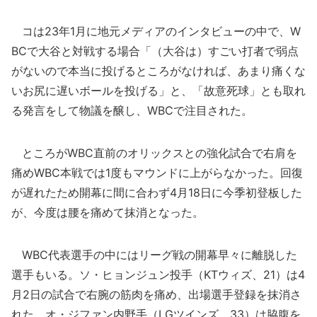
コは23年1月に地元メディアのインタビューの中で、W
BCで大谷と対戦する場合「（大谷は）すごい打者で弱点
がないので本当に投げるところがなければ、あまり痛くな
いお尻に遅いボールを投げる」と、「故意死球」とも取れ
る発言をして物議を醸し、WBCで注目された。
ところがWBC直前のオリックスとの強化試合で右肩を
痛めWBC本戦では1度もマウンドに上がらなかった。回復
が遅れたため開幕に間に合わず4月18日に今季初登板した
が、今度は腰を痛めて抹消となった。
WBC代表選手の中にはリーグ戦の開幕早々に離脱した
選手もいる。ソ・ヒョンジュン投手（KTウィズ、21）は4
月2日の試合で右腕の筋肉を痛め、出場選手登録を抹消さ
れた。オ・ジファン内野手（LGツインズ、33）は脇腹を