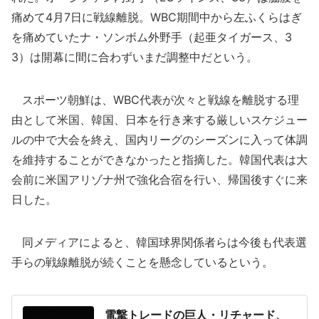
痛めて4月7日に戦線離脱。WBC期間中から左ふくらはぎ
を痛めていたナ・ソンボム外野手（起亜タイガース、3
3）は開幕に間に合わずいまだ調整中だという。
スポーツ朝鮮は、WBC代表が次々と戦線を離脱する理
由として米国、韓国、日本を行き来する厳しいスケジュー
ルの中で大会を終え、国内リーグのシーズンに入って体調
を維持することができなかったと指摘した。韓国代表は大
会前に米国アリゾナ州で強化合宿を行い、帰国後すぐに来
日した。
同メディアによると、韓国球界関係者らは今後も代表選
手らの戦線離脱が続くことを懸念しているという。
電撃トレードの巨人・リチャード、