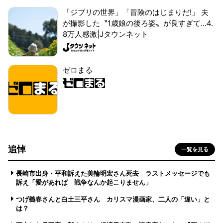
「ジブリの世界」「冒険のはじまりだ!」 夫
が撮影した〝1歳娘の後ろ姿〟が良すぎて...4.
8万人感激|Jタウンネット
ゼロまる
追悼
一覧を見る
長崎市出身・平和訴えた美輪明宏さん死去 ラストメッセージでも
訴え「愛があれば 戦争なんか起こりません」
つげ義春さんと白土三平さん カリスマ漫画家、二人の「違い」と
は？