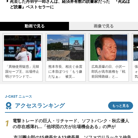
死去した丹羽宇一郎さんは、経済界有数の読書家だった 『死ぬほ
ど読書』ベストセラーに
動画で見る
画像で見る
「異物使用疑惑」元韓
熊本市長、相次ぐ余震
広島原爆の日、小沢一
張
国セーブ王、出場停止
に本音ぽつり「もう嫌
郎氏が高市政権を「戦
ォ
明けマウンドで...
だなぁ」 被災...
前回帰路線」と...
気
J-CAST ニュース
アクセスランキング
もっと見る
電撃トレードの巨人・リチャード、ソフトバンク・秋広優人
の存在感薄れ...「他球団の方が出場機会ある」の声が
市川團十郎の15歳長女＆13歳長男、ソファでリラックス仲良