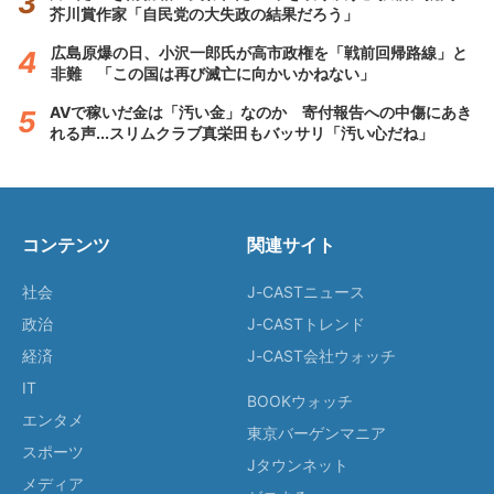
芥川賞作家「自民党の大失政の結果だろう」
広島原爆の日、小沢一郎氏が高市政権を「戦前回帰路線」と
非難 「この国は再び滅亡に向かいかねない」
AVで稼いだ金は「汚い金」なのか 寄付報告への中傷にあき
れる声...スリムクラブ真栄田もバッサリ「汚い心だね」
コンテンツ
関連サイト
社会
J-CASTニュース
政治
J-CASTトレンド
経済
J-CAST会社ウォッチ
IT
BOOKウォッチ
エンタメ
東京バーゲンマニア
スポーツ
Jタウンネット
メディア