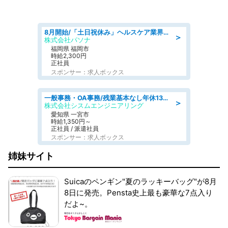
8月開始/「土日祝休み」ヘルスケア業界の産業保健師/高時給/未経験OK/要資格:保健師、正看護師
＞
株式会社パソナ
福岡県 福岡市
時給2,300円
正社員
スポンサー：求人ボックス
一般事務・OA事務/残業基本なし年休130日社保完備の一般・調達事務
＞
株式会社シスムエンジニアリング
愛知県 一宮市
時給1,350円～
正社員 / 派遣社員
スポンサー：求人ボックス
姉妹サイト
Suicaのペンギン"夏のラッキーバッグ"が8月
8日に発売。Pensta史上最も豪華な7点入り
だよ~。