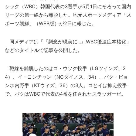
シック（WBC）韓国代表の3選手が5月1日にそろって国内
リーグの第一線から離脱した。地元スポーツメディア「ス
ポーツ朝鮮」（WEB版）が2日に報じた。
同メディアは「『懸念が現実に...』WBC後遺症本格化」
などのタイトルで記事を公開した。
戦線を離脱したのはコ・ウソク投手（LGツインズ、2
4）、イ・ヨンチャン（NCダイノス、34）、パク・ビョ
ンホ内野手（KTウィズ、36）の3人。コとイは抑え投手
で、パクはWBCで代表の4番を任されたスラッガーだ。