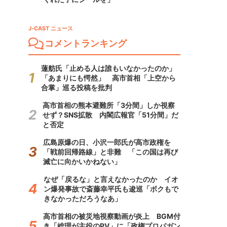
J-CAST ニュース
コメントランキング
蓮舫氏「止める人は誰もいなかったのか」
「あまりにも愕然」 高市首相「上空から
合掌」巡る投稿を批判
高市首相の熊本避難所「3分間」しか視察
せず？SNS拡散 内閣広報官「51分間」だ
と否定
広島原爆の日、小沢一郎氏が高市政権を
「戦前回帰路線」と非難 「この国は再び
滅亡に向かいかねない」
なぜ「戻るな」と言えなかったのか イオ
ン爆発事故で斎藤幸平氏も逡巡「ボクもで
きなかっただろうなあ」
高市首相の被災地視察動画が炎上 BGM付
き「総理が主役のPV」に「政権プロパガン