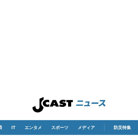
済
IT
エンタメ
スポーツ
メディア
防災特集