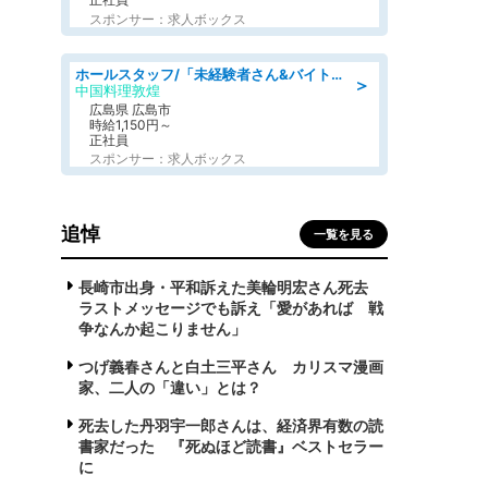
スポンサー：求人ボックス
ホールスタッフ/「未経験者さん&バイトデビューも大歓迎」残業ほぼなし×1日3時間〜勤務OK!フォロー体制も充実/広島県/広島市南区
＞
中国料理敦煌
広島県 広島市
時給1,150円～
正社員
スポンサー：求人ボックス
追悼
一覧を見る
長崎市出身・平和訴えた美輪明宏さん死去
ラストメッセージでも訴え「愛があれば 戦
争なんか起こりません」
つげ義春さんと白土三平さん カリスマ漫画
家、二人の「違い」とは？
死去した丹羽宇一郎さんは、経済界有数の読
書家だった 『死ぬほど読書』ベストセラー
に