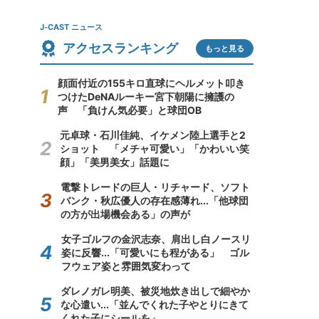
J-CAST ニュース
アクセスランキング
もっと見る
顔面付近の155キロ直球にヘルメット叩き
つけたDeNAルーキー宮下朝陽に擁護の
声 「負けん気必要」と球団OB
元卓球・石川佳純、イケメン陸上選手と2
ショット 「メチャ可愛い」「かわいい笑
顔」「美男美女」話題に
電撃トレードの巨人・リチャード、ソフト
バンク・秋広優人の存在感薄れ...「他球団
の方が出場機会ある」の声が
女子ゴルフの金沢志奈、肩出し白ノースリ
姿に反響...「可愛いにも程がある」 ゴル
フウェア姿と雰囲気変わって
ダレノガレ明美、被災地炊き出しで細やか
な心遣い...「並んでくれた子やとりにきて
くれた子にシールを」