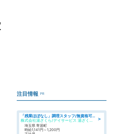
家
注目情報
PR
「残業ほぼなし」調理スタッフ/無資格可/正職員/日勤のみ/デイサービス/社会保障完備
＞
株式会社湯ざくら/デイサービス 湯ざくらケアリゾート
埼玉県 寄居町
時給1,141円～1,200円
正社員