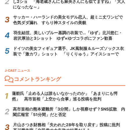
し2ショ 「海老蔵さんにも麻央さんにも似てますね」「大人
になったな～」
サッカー・ハーランドの美女モデル恋人、超ミニ丈ワンピで
色気ダダ漏れ すらり神スタイルの美貌
羽生結弦、美しいブルー基調の衣装で...「ゆず」北川悠仁・
岩沢厚治と3ショット ゆず×ゆづコラボにファン歓喜
ドイツの美女フィギュア選手、JK風制服＆ルーズソックス衣
装で「激カワ」ショット 「りくりゅう」アイスショーで
J-CAST ニュース
コメントランキング
蓮舫氏「止める人は誰もいなかったのか」「あまりにも愕
然」 高市首相「上空から合掌」巡る投稿を批判
高市首相の熊本避難所「3分間」しか視察せず？SNS拡散 内
閣広報官「51分間」だと否定
片山さつき財務相「失われた28年を取り戻す」投稿に批判