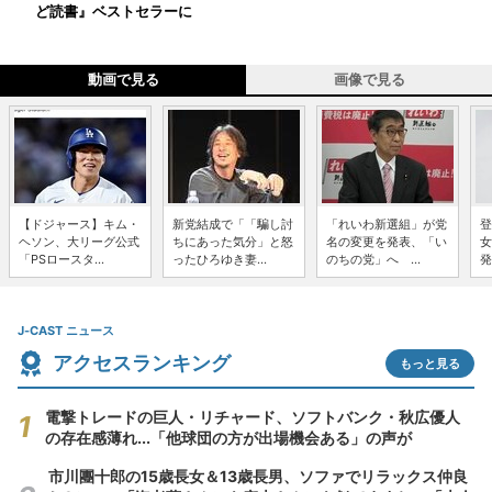
ど読書』ベストセラーに
動画で見る
画像で見る
【ドジャース】キム・
新党結成で「「騙し討
「れいわ新選組」が党
登
ヘソン、大リーグ公式
ちにあった気分」と怒
名の変更を発表、「い
女
「PSロースタ...
ったひろゆき妻...
のちの党」へ ...
発
J-CAST ニュース
アクセスランキング
もっと見る
電撃トレードの巨人・リチャード、ソフトバンク・秋広優人
の存在感薄れ...「他球団の方が出場機会ある」の声が
市川團十郎の15歳長女＆13歳長男、ソファでリラックス仲良