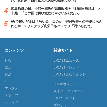
芥川賞作家「自民党の大失政の結果だろう」
広島原爆の日、小沢一郎氏が高市政権を「戦前回帰路線」と
非難 「この国は再び滅亡に向かいかねない」
AVで稼いだ金は「汚い金」なのか 寄付報告への中傷にあき
れる声...スリムクラブ真栄田もバッサリ「汚い心だね」
コンテンツ
関連サイト
社会
J-CASTニュース
政治
J-CASTトレンド
経済
J-CAST会社ウォッチ
IT
BOOKウォッチ
エンタメ
東京バーゲンマニア
スポーツ
Jタウンネット
メディア
ゼロまる