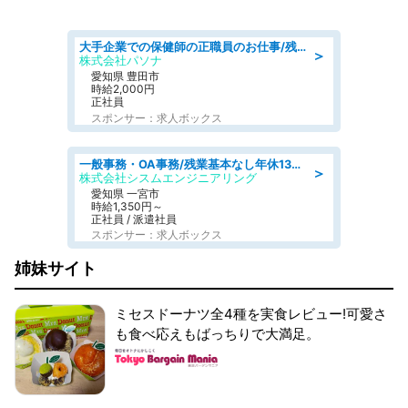
大手企業での保健師の正職員のお仕事/残業なし/要資格:保健師
＞
株式会社パソナ
愛知県 豊田市
時給2,000円
正社員
スポンサー：求人ボックス
一般事務・OA事務/残業基本なし年休130日社保完備の一般・調達事務
＞
株式会社シスムエンジニアリング
愛知県 一宮市
時給1,350円～
正社員 / 派遣社員
スポンサー：求人ボックス
姉妹サイト
ミセスドーナツ全4種を実食レビュー!可愛さ
も食べ応えもばっちりで大満足。