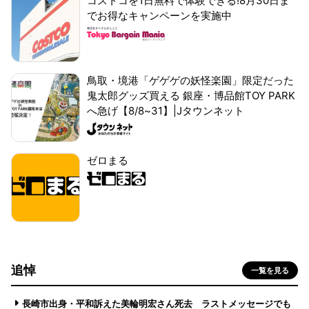
コストコを1日無料で体験できる!8月30日ま
でお得なキャンペーンを実施中
鳥取・境港「ゲゲゲの妖怪楽園」限定だった
鬼太郎グッズ買える 銀座・博品館TOY PARK
へ急げ【8/8~31】|Jタウンネット
ゼロまる
追悼
一覧を見る
長崎市出身・平和訴えた美輪明宏さん死去 ラストメッセージでも