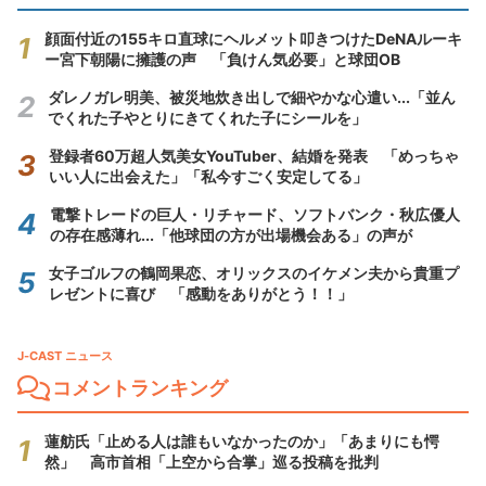
顔面付近の155キロ直球にヘルメット叩きつけたDeNAルーキ
ー宮下朝陽に擁護の声 「負けん気必要」と球団OB
ダレノガレ明美、被災地炊き出しで細やかな心遣い...「並ん
でくれた子やとりにきてくれた子にシールを」
登録者60万超人気美女YouTuber、結婚を発表 「めっちゃ
いい人に出会えた」「私今すごく安定してる」
電撃トレードの巨人・リチャード、ソフトバンク・秋広優人
の存在感薄れ...「他球団の方が出場機会ある」の声が
女子ゴルフの鶴岡果恋、オリックスのイケメン夫から貴重プ
レゼントに喜び 「感動をありがとう！！」
J-CAST ニュース
コメントランキング
蓮舫氏「止める人は誰もいなかったのか」「あまりにも愕
然」 高市首相「上空から合掌」巡る投稿を批判