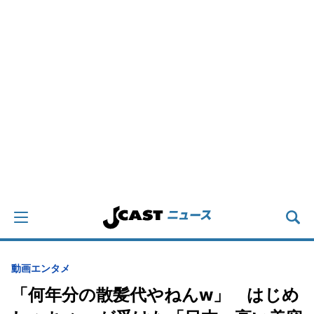
動画
エンタメ
「何年分の散髪代やねんw」 はじめ