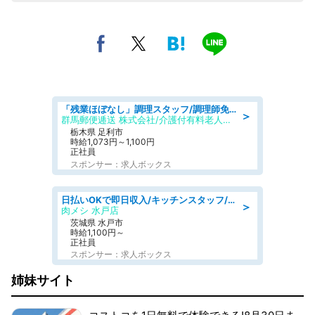
「残業ほぼなし」調理スタッフ/調理師免許必須/正職員/日勤のみ/介護付き有料老人ホーム/社会保障完備
＞
群馬郵便逓送 株式会社/介護付有料老人ホーム ふる里
栃木県 足利市
時給1,073円～1,100円
正社員
スポンサー：求人ボックス
日払いOKで即日収入/キッチンスタッフ/「原付免許必須」デリバリー業務など、自己成長可能な幅広い仕事に挑戦!髪型自由&ピアス・ネイルOK/茨城県/水戸市
＞
肉メシ 水戸店
茨城県 水戸市
時給1,100円～
正社員
スポンサー：求人ボックス
姉妹サイト