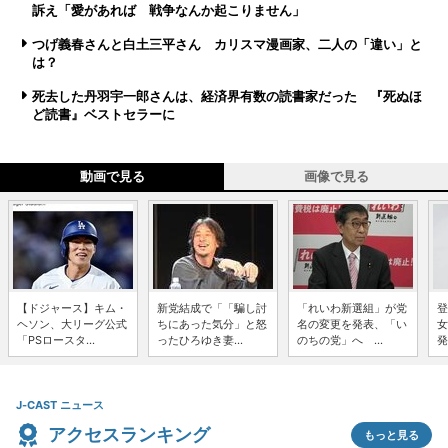
訴え「愛があれば 戦争なんか起こりません」
つげ義春さんと白土三平さん カリスマ漫画家、二人の「違い」と
は？
死去した丹羽宇一郎さんは、経済界有数の読書家だった 『死ぬほ
ど読書』ベストセラーに
動画で見る
画像で見る
【ドジャース】キム・
新党結成で「「騙し討
「れいわ新選組」が党
登
ヘソン、大リーグ公式
ちにあった気分」と怒
名の変更を発表、「い
女
「PSロースタ...
ったひろゆき妻...
のちの党」へ ...
発
J-CAST ニュース
アクセスランキング
もっと見る