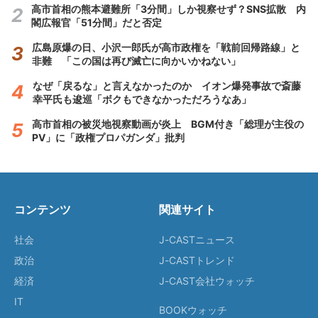
高市首相の熊本避難所「3分間」しか視察せず？SNS拡散 内
閣広報官「51分間」だと否定
広島原爆の日、小沢一郎氏が高市政権を「戦前回帰路線」と
非難 「この国は再び滅亡に向かいかねない」
なぜ「戻るな」と言えなかったのか イオン爆発事故で斎藤
幸平氏も逡巡「ボクもできなかっただろうなあ」
高市首相の被災地視察動画が炎上 BGM付き「総理が主役の
PV」に「政権プロパガンダ」批判
コンテンツ
関連サイト
社会
J-CASTニュース
政治
J-CASTトレンド
経済
J-CAST会社ウォッチ
IT
BOOKウォッチ