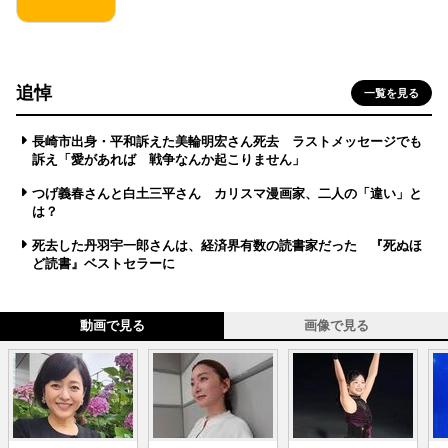
追悼
一覧を見る
長崎市出身・平和訴えた美輪明宏さん死去 ラストメッセージでも
訴え「愛があれば 戦争なんか起こりません」
つげ義春さんと白土三平さん カリスマ漫画家、二人の「違い」と
は？
死去した丹羽宇一郎さんは、経済界有数の読書家だった 『死ぬほ
ど読書』ベストセラーに
動画で見る
画像で見る