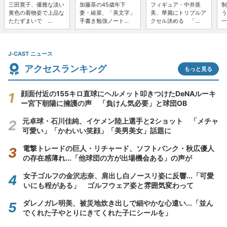
三田寛子、優雅な淡い
加藤茶の45歳年下
フィギュア・中井亜
制
黄色の着物姿で上品な
妻・綾菜、「美文字」
美、華麗にトリプルア
う
たたずまいで ...
手書き勉強ノート...
クセル決める 「...
一
J-CAST ニュース
アクセスランキング
もっと見る
顔面付近の155キロ直球にヘルメット叩きつけたDeNAルーキ
ー宮下朝陽に擁護の声 「負けん気必要」と球団OB
元卓球・石川佳純、イケメン陸上選手と2ショット 「メチャ
可愛い」「かわいい笑顔」「美男美女」話題に
電撃トレードの巨人・リチャード、ソフトバンク・秋広優人
の存在感薄れ...「他球団の方が出場機会ある」の声が
女子ゴルフの金沢志奈、肩出し白ノースリ姿に反響...「可愛
いにも程がある」 ゴルフウェア姿と雰囲気変わって
ダレノガレ明美、被災地炊き出しで細やかな心遣い...「並ん
でくれた子やとりにきてくれた子にシールを」