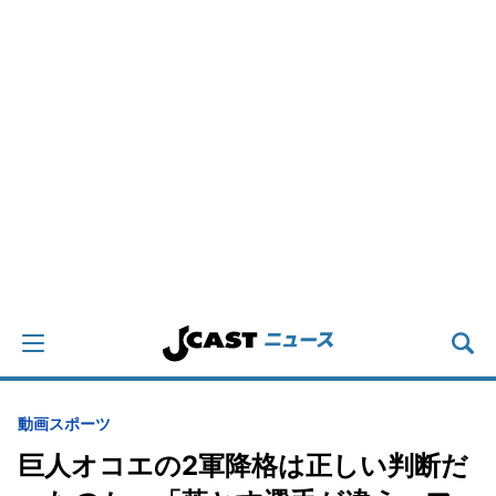
動画
スポーツ
巨人オコエの2軍降格は正しい判断だ