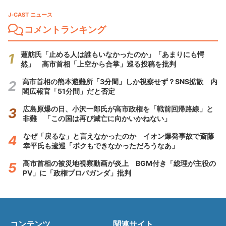
J-CAST ニュース
コメントランキング
蓮舫氏「止める人は誰もいなかったのか」「あまりにも愕
然」 高市首相「上空から合掌」巡る投稿を批判
高市首相の熊本避難所「3分間」しか視察せず？SNS拡散 内
閣広報官「51分間」だと否定
広島原爆の日、小沢一郎氏が高市政権を「戦前回帰路線」と
非難 「この国は再び滅亡に向かいかねない」
なぜ「戻るな」と言えなかったのか イオン爆発事故で斎藤
幸平氏も逡巡「ボクもできなかっただろうなあ」
高市首相の被災地視察動画が炎上 BGM付き「総理が主役の
PV」に「政権プロパガンダ」批判
コンテンツ
関連サイト