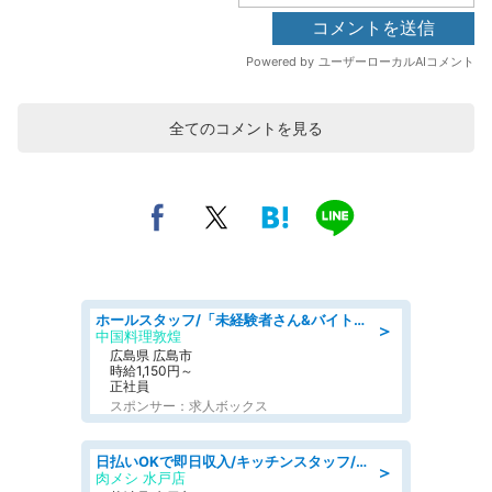
全てのコメントを見る
ホールスタッフ/「未経験者さん&バイトデビューも大歓迎」残業ほぼなし×1日3時間〜勤務OK!フォロー体制も充実/広島県/広島市南区
＞
中国料理敦煌
広島県 広島市
時給1,150円～
正社員
スポンサー：求人ボックス
日払いOKで即日収入/キッチンスタッフ/「原付免許必須」デリバリー業務など、自己成長可能な幅広い仕事に挑戦!髪型自由&ピアス・ネイルOK/茨城県/水戸市
＞
肉メシ 水戸店