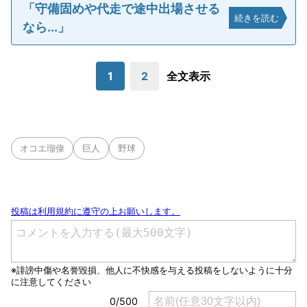
「守備固めや代走で途中出場させる
続きを読む
なら...」
1
2
全文表示
オコエ瑠偉
巨人
野球