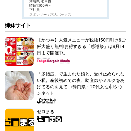
茨城県 水戸市
時給1,100円～
正社員
スポンサー：求人ボックス
姉妹サイト
【かつや】人気メニューが税抜150円引き&ご
飯大盛り無料!お得すぎる「感謝祭」は8月14
日まで開催中。
「多指症」で生まれた娘と、受け止められな
い私。産後初めての夜、助産師がミルクをあ
げてるのを見て...(静岡県・20代女性)|Jタウ
ンネット
ゼロまる