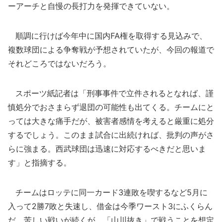
ーアーチと自慢の長打力を発揮できていない。
順調に行けば今年中に国内FA権を取得する見込みで、
複数球団による争奪戦が予想されていたが、今回の報道で
それどころではないだろう。
スポーツ紙記者は「刑事事件で立件されるとなれば、謹
慎処分でおさまらず退団の可能性も出てくる。チームにと
っては大きな痛手だが、被害者感情を考えると厳重に処分
するでしょう。このまま試合に出続ければ、批判の声がさ
らに強まる。西武球団は迅速に対応するべきだと思いま
す」と指摘する。
チームはロッテに同一カード3連敗を喫するなど5月に
入って2勝7敗と失速し、借金は今季ワースト3にふくらん
だ。苦しい戦いが続くが、「山川抜き」で戦うことを想定