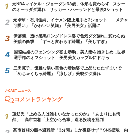
元NBAマイケル・ジョーダン63歳、体形も変わらず...スター
のオーラダダ漏れ サッカー・ハーランドと最強2ショット
元卓球・石川佳純、イケメン陸上選手と2ショット 「メチャ
可愛い」「かわいい笑顔」「美男美女」話題に
伊藤蘭、透け感黒ロングドレス姿で色気ダダ漏れ...変わらぬ
美貌の衝撃 「ずっと変わらず綺麗」「美しすぎ」
国際結婚のフェンシング松山恭助、美人妻を抱きしめ...世界
選手権のオフショット 美男美女カップルにドキっ
三田寛子、優雅な淡い黄色の着物姿で上品なたたずまいで
「めちゃくちゃ綺麗」「涼しげ」美貌ダダ漏れ
J-CAST ニュース
コメントランキング
蓮舫氏「止める人は誰もいなかったのか」「あまりにも愕
然」 高市首相「上空から合掌」巡る投稿を批判
高市首相の熊本避難所「3分間」しか視察せず？SNS拡散 内