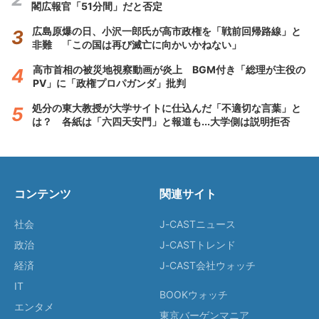
閣広報官「51分間」だと否定
広島原爆の日、小沢一郎氏が高市政権を「戦前回帰路線」と
非難 「この国は再び滅亡に向かいかねない」
高市首相の被災地視察動画が炎上 BGM付き「総理が主役の
PV」に「政権プロパガンダ」批判
処分の東大教授が大学サイトに仕込んだ「不適切な言葉」と
は？ 各紙は「六四天安門」と報道も...大学側は説明拒否
コンテンツ
関連サイト
社会
J-CASTニュース
政治
J-CASTトレンド
経済
J-CAST会社ウォッチ
IT
BOOKウォッチ
エンタメ
東京バーゲンマニア