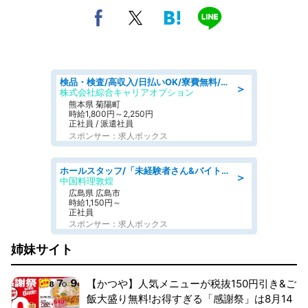
検品・検査/高収入/日払いOK/寮費無料/日勤/20・30・40代活躍中
＞
株式会社綜合キャリアオプション
熊本県 菊陽町
時給1,800円～2,250円
正社員 / 派遣社員
スポンサー：求人ボックス
ホールスタッフ/「未経験者さん&バイトデビューも大歓迎」残業ほぼなし×1日3時間〜勤務OK!フォロー体制も充実/広島県/広島市南区
＞
中国料理敦煌
広島県 広島市
時給1,150円～
正社員
スポンサー：求人ボックス
姉妹サイト
【かつや】人気メニューが税抜150円引き&ご
飯大盛り無料!お得すぎる「感謝祭」は8月14