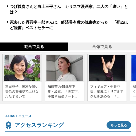
つげ義春さんと白土三平さん カリスマ漫画家、二人の「違い」と
は？
死去した丹羽宇一郎さんは、経済界有数の読書家だった 『死ぬほ
ど読書』ベストセラーに
動画で見る
画像で見る
三田寛子、優雅な淡い
加藤茶の45歳年下
フィギュア・中井亜
制
黄色の着物姿で上品な
妻・綾菜、「美文字」
美、華麗にトリプルア
う
たたずまいで ...
手書き勉強ノート...
クセル決める 「...
一
J-CAST ニュース
アクセスランキング
もっと見る