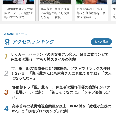
「異物使用疑惑」元韓
熊本市長、相次ぐ余震
広島原爆の日、小沢一
張
国セーブ王、出場停止
に本音ぽつり「もう嫌
郎氏が高市政権を「戦
ォ
明けマウンドで...
だなぁ」 被災...
前回帰路線」と...
気
J-CAST ニュース
アクセスランキング
もっと見る
サッカー・ハーランドの美女モデル恋人、超ミニ丈ワンピで
色気ダダ漏れ すらり神スタイルの美貌
市川團十郎の15歳長女＆13歳長男、ソファでリラックス仲良
し2ショ 「海老蔵さんにも麻央さんにも似てますね」「大人
になったな～」
NHK朝ドラ「風、薫る」、色気ダダ漏れ俳優の強烈インパク
ト登場シーンに沸く 「苦しそうなのに」「シャツ姿艶っぽ
い」
高市首相の被災地視察動画が炎上 BGM付き「総理が主役の
PV」に「政権プロパガンダ」批判