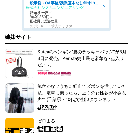
一般事務・OA事務/残業基本なし年休130日社保完備の一般・調達事務
＞
株式会社シスムエンジニアリング
愛知県 一宮市
時給1,350円～
正社員 / 派遣社員
スポンサー：求人ボックス
姉妹サイト
Suicaのペンギン"夏のラッキーバッグ"が8月
8日に発売。Pensta史上最も豪華な7点入り
だよ~。
気付かないうちに経血でズボンを汚していた
私。電車に乗ったら、近くの女性客が小さな
声で(千葉県・10代女性)|Jタウンネット
ゼロまる