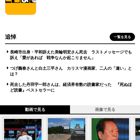
追悼
一覧を見る
長崎市出身・平和訴えた美輪明宏さん死去 ラストメッセージでも
訴え「愛があれば 戦争なんか起こりません」
つげ義春さんと白土三平さん カリスマ漫画家、二人の「違い」と
は？
死去した丹羽宇一郎さんは、経済界有数の読書家だった 『死ぬほ
ど読書』ベストセラーに
動画で見る
画像で見る