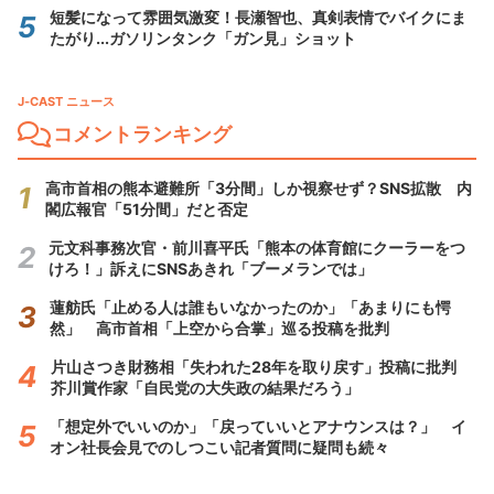
短髪になって雰囲気激変！長瀬智也、真剣表情でバイクにま
たがり...ガソリンタンク「ガン見」ショット
J-CAST ニュース
コメントランキング
高市首相の熊本避難所「3分間」しか視察せず？SNS拡散 内
閣広報官「51分間」だと否定
元文科事務次官・前川喜平氏「熊本の体育館にクーラーをつ
けろ！」訴えにSNSあきれ「ブーメランでは」
蓮舫氏「止める人は誰もいなかったのか」「あまりにも愕
然」 高市首相「上空から合掌」巡る投稿を批判
片山さつき財務相「失われた28年を取り戻す」投稿に批判
芥川賞作家「自民党の大失政の結果だろう」
「想定外でいいのか」「戻っていいとアナウンスは？」 イ
オン社長会見でのしつこい記者質問に疑問も続々