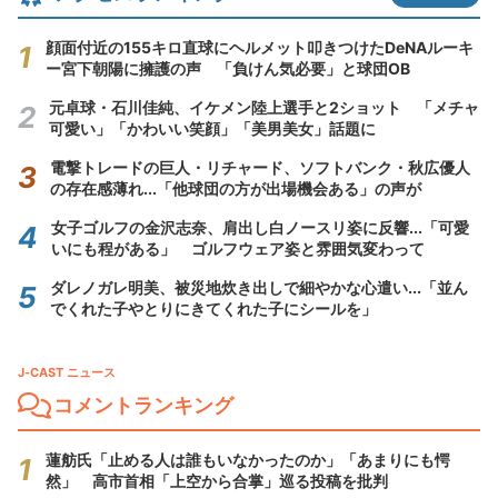
顔面付近の155キロ直球にヘルメット叩きつけたDeNAルーキ
ー宮下朝陽に擁護の声 「負けん気必要」と球団OB
元卓球・石川佳純、イケメン陸上選手と2ショット 「メチャ
可愛い」「かわいい笑顔」「美男美女」話題に
電撃トレードの巨人・リチャード、ソフトバンク・秋広優人
の存在感薄れ...「他球団の方が出場機会ある」の声が
女子ゴルフの金沢志奈、肩出し白ノースリ姿に反響...「可愛
いにも程がある」 ゴルフウェア姿と雰囲気変わって
ダレノガレ明美、被災地炊き出しで細やかな心遣い...「並ん
でくれた子やとりにきてくれた子にシールを」
J-CAST ニュース
コメントランキング
蓮舫氏「止める人は誰もいなかったのか」「あまりにも愕
然」 高市首相「上空から合掌」巡る投稿を批判