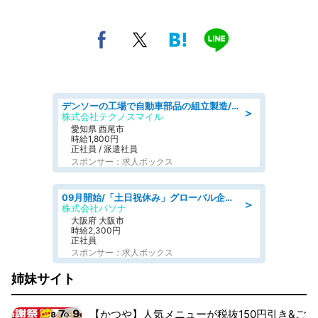
デンソーの工場で自動車部品の組立製造/denso aichi
＞
株式会社テクノスマイル
愛知県 西尾市
時給1,800円
正社員 / 派遣社員
スポンサー：求人ボックス
09月開始/「土日祝休み」グローバル企業での産業保健のお仕事/保健師/高時給/残業なし/服装自由
＞
株式会社パソナ
大阪府 大阪市
時給2,300円
正社員
スポンサー：求人ボックス
姉妹サイト
【かつや】人気メニューが税抜150円引き&ご