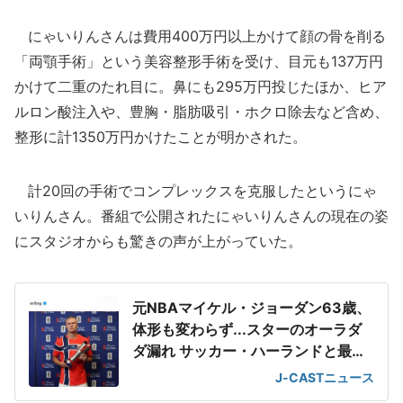
にゃいりんさんは費用400万円以上かけて顔の骨を削る
「両顎手術」という美容整形手術を受け、目元も137万円
かけて二重のたれ目に。鼻にも295万円投じたほか、ヒア
ルロン酸注入や、豊胸・脂肪吸引・ホクロ除去など含め、
整形に計1350万円かけたことが明かされた。
計20回の手術でコンプレックスを克服したというにゃ
いりんさん。番組で公開されたにゃいりんさんの現在の姿
にスタジオからも驚きの声が上がっていた。
元NBAマイケル・ジョーダン63歳、
体形も変わらず...スターのオーラダ
ダ漏れ サッカー・ハーランドと最強
2ショット
J-CASTニュース