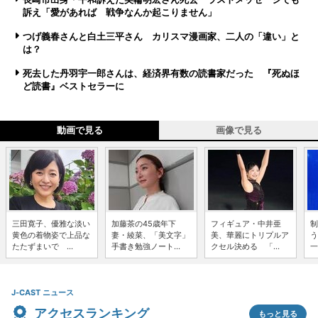
訴え「愛があれば 戦争なんか起こりません」
つげ義春さんと白土三平さん カリスマ漫画家、二人の「違い」と
は？
死去した丹羽宇一郎さんは、経済界有数の読書家だった 『死ぬほ
ど読書』ベストセラーに
動画で見る
画像で見る
三田寛子、優雅な淡い
加藤茶の45歳年下
フィギュア・中井亜
制
黄色の着物姿で上品な
妻・綾菜、「美文字」
美、華麗にトリプルア
う
たたずまいで ...
手書き勉強ノート...
クセル決める 「...
一
J-CAST ニュース
アクセスランキング
もっと見る