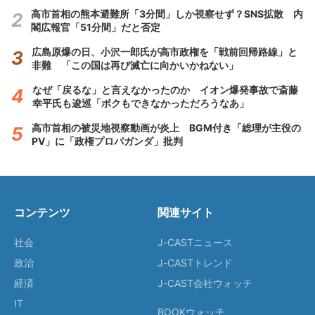
高市首相の熊本避難所「3分間」しか視察せず？SNS拡散 内
閣広報官「51分間」だと否定
広島原爆の日、小沢一郎氏が高市政権を「戦前回帰路線」と
非難 「この国は再び滅亡に向かいかねない」
なぜ「戻るな」と言えなかったのか イオン爆発事故で斎藤
幸平氏も逡巡「ボクもできなかっただろうなあ」
高市首相の被災地視察動画が炎上 BGM付き「総理が主役の
PV」に「政権プロパガンダ」批判
コンテンツ
関連サイト
社会
J-CASTニュース
政治
J-CASTトレンド
経済
J-CAST会社ウォッチ
IT
BOOKウォッチ