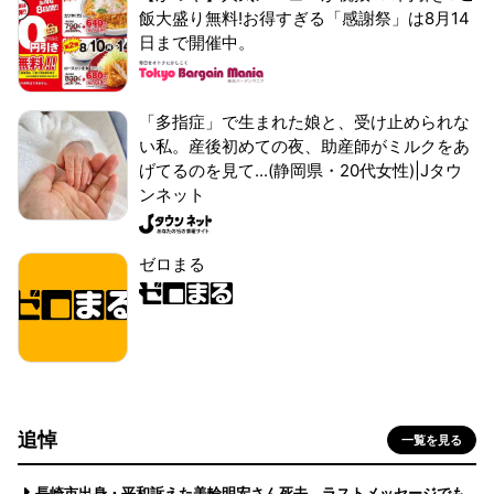
飯大盛り無料!お得すぎる「感謝祭」は8月14
日まで開催中。
「多指症」で生まれた娘と、受け止められな
い私。産後初めての夜、助産師がミルクをあ
げてるのを見て...(静岡県・20代女性)|Jタウ
ンネット
ゼロまる
追悼
一覧を見る
長崎市出身・平和訴えた美輪明宏さん死去 ラストメッセージでも