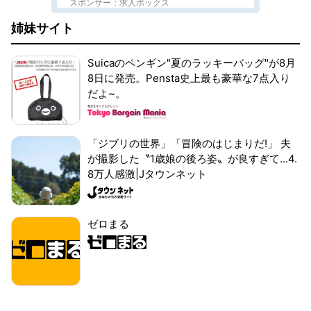
スポンサー：求人ボックス
姉妹サイト
Suicaのペンギン"夏のラッキーバッグ"が8月
8日に発売。Pensta史上最も豪華な7点入り
だよ~。
「ジブリの世界」「冒険のはじまりだ!」 夫
が撮影した〝1歳娘の後ろ姿〟が良すぎて...4.
8万人感激|Jタウンネット
ゼロまる