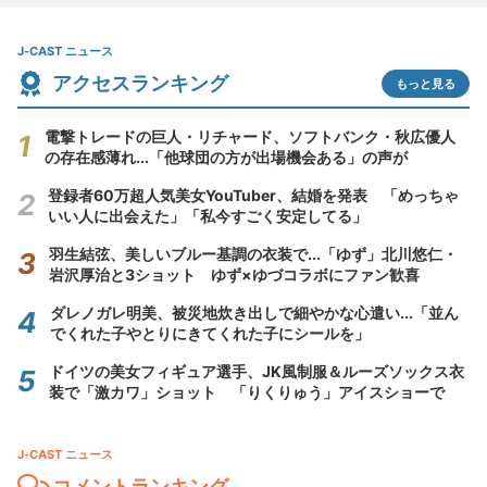
J-CAST ニュース
アクセスランキング
もっと見る
電撃トレードの巨人・リチャード、ソフトバンク・秋広優人
の存在感薄れ...「他球団の方が出場機会ある」の声が
登録者60万超人気美女YouTuber、結婚を発表 「めっちゃ
いい人に出会えた」「私今すごく安定してる」
羽生結弦、美しいブルー基調の衣装で...「ゆず」北川悠仁・
岩沢厚治と3ショット ゆず×ゆづコラボにファン歓喜
ダレノガレ明美、被災地炊き出しで細やかな心遣い...「並ん
でくれた子やとりにきてくれた子にシールを」
ドイツの美女フィギュア選手、JK風制服＆ルーズソックス衣
装で「激カワ」ショット 「りくりゅう」アイスショーで
J-CAST ニュース
コメントランキング