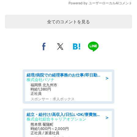
全てのコメントを見る
経理/病院での経理事務のお仕事/即日勤務可/車通勤可/経理/一般事務
＞
株式会社パソナ
福岡県 北九州市
時給1,380円
正社員
スポンサー：求人ボックス
組立・組付け/高収入/日払いOK/寮費無料/交替制/20・30・40代活躍中
＞
株式会社綜合キャリアオプション
熊本県 菊陽町
時給1,600円～2,000円
正社員 / 派遣社員