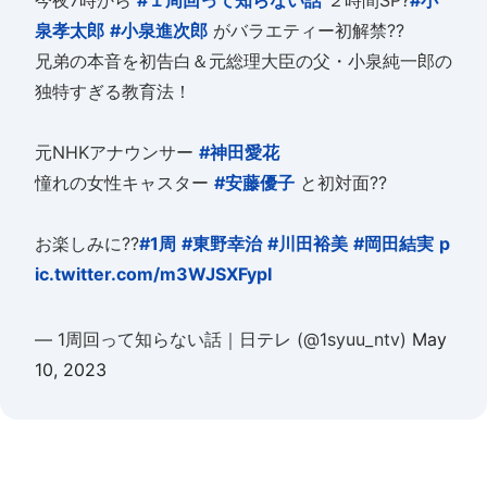
今夜7時から
#１周回って知らない話
２時間SP?
#小
泉孝太郎
#小泉進次郎
がバラエティー初解禁??
兄弟の本音を初告白＆元総理大臣の父・小泉純一郎の
独特すぎる教育法！
元NHKアナウンサー
#神田愛花
憧れの女性キャスター
#安藤優子
と初対面??
お楽しみに??
#1周
#東野幸治
#川田裕美
#岡田結実
p
ic.twitter.com/m3WJSXFypI
— 1周回って知らない話｜日テレ (@1syuu_ntv)
May
10, 2023