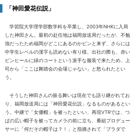
「神田愛花伝説」
学習院大学理学部数学科を卒業し、2003年NHKに入局
した神田さん。最初の赴任地は福岡放送局だったが、不勉
強だったため福岡がどこにあるのかピンと来ず、さらには
中学生レベルの漢字も読めない有り様。出社の際も、赤い
ピンヒールに緑のコートという派手な服装で来たため、上
司から「ここは舞踏会の会場じゃない」と怒られたとい
う。
そうした神田さんの振る舞いは現在でも語り継がれてお
り、福岡放送局には「神田愛花伝説」なるものがあるとい
う。中継で「女優帽」を被ったといい、再現VTRでは、つ
ばの広い帽子を被ってカメラの前に立ち、番組プロデュー
サーに「何だその帽子は？！」と指摘されて「プラダで