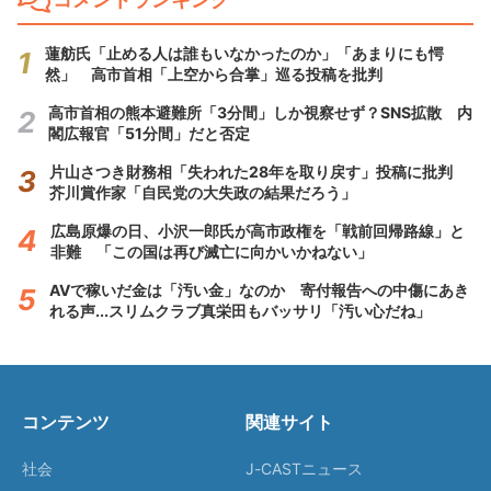
蓮舫氏「止める人は誰もいなかったのか」「あまりにも愕
然」 高市首相「上空から合掌」巡る投稿を批判
高市首相の熊本避難所「3分間」しか視察せず？SNS拡散 内
閣広報官「51分間」だと否定
片山さつき財務相「失われた28年を取り戻す」投稿に批判
芥川賞作家「自民党の大失政の結果だろう」
広島原爆の日、小沢一郎氏が高市政権を「戦前回帰路線」と
非難 「この国は再び滅亡に向かいかねない」
AVで稼いだ金は「汚い金」なのか 寄付報告への中傷にあき
れる声...スリムクラブ真栄田もバッサリ「汚い心だね」
コンテンツ
関連サイト
社会
J-CASTニュース