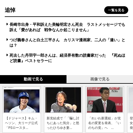
追悼
一覧を見る
長崎市出身・平和訴えた美輪明宏さん死去 ラストメッセージでも
訴え「愛があれば 戦争なんか起こりません」
つげ義春さんと白土三平さん カリスマ漫画家、二人の「違い」と
は？
死去した丹羽宇一郎さんは、経済界有数の読書家だった 『死ぬほ
ど読書』ベストセラーに
動画で見る
画像で見る
【ドジャース】キム・
新党結成で「「騙し討
「れいわ新選組」が党
登
ヘソン、大リーグ公式
ちにあった気分」と怒
名の変更を発表、「い
女
「PSロースタ...
ったひろゆき妻...
のちの党」へ ...
発