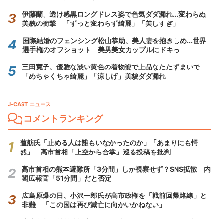
伊藤蘭、透け感黒ロングドレス姿で色気ダダ漏れ...変わらぬ
美貌の衝撃 「ずっと変わらず綺麗」「美しすぎ」
国際結婚のフェンシング松山恭助、美人妻を抱きしめ...世界
選手権のオフショット 美男美女カップルにドキっ
三田寛子、優雅な淡い黄色の着物姿で上品なたたずまいで
「めちゃくちゃ綺麗」「涼しげ」美貌ダダ漏れ
J-CAST ニュース
コメントランキング
蓮舫氏「止める人は誰もいなかったのか」「あまりにも愕
然」 高市首相「上空から合掌」巡る投稿を批判
高市首相の熊本避難所「3分間」しか視察せず？SNS拡散 内
閣広報官「51分間」だと否定
広島原爆の日、小沢一郎氏が高市政権を「戦前回帰路線」と
非難 「この国は再び滅亡に向かいかねない」