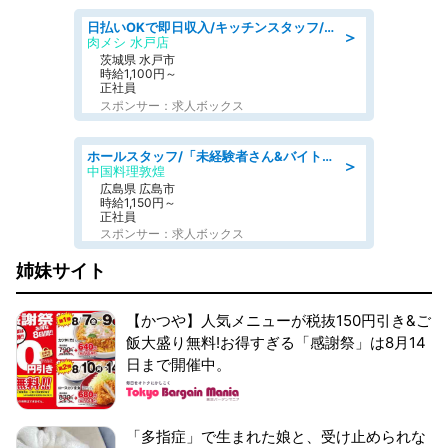
日払いOKで即日収入/キッチンスタッフ/「原付免許必須」デリバリー業務など、自己成長可能な幅広い仕事に挑戦!髪型自由&ピアス・ネイルOK/茨城県/水戸市
＞
肉メシ 水戸店
茨城県 水戸市
時給1,100円～
正社員
スポンサー：求人ボックス
ホールスタッフ/「未経験者さん&バイトデビューも大歓迎」残業ほぼなし×1日3時間〜勤務OK!フォロー体制も充実/広島県/広島市南区
＞
中国料理敦煌
広島県 広島市
時給1,150円～
正社員
スポンサー：求人ボックス
姉妹サイト
【かつや】人気メニューが税抜150円引き&ご
飯大盛り無料!お得すぎる「感謝祭」は8月14
日まで開催中。
「多指症」で生まれた娘と、受け止められな