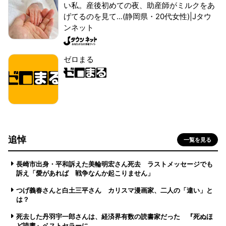
い私。産後初めての夜、助産師がミルクをあ
げてるのを見て...(静岡県・20代女性)|Jタウ
ンネット
ゼロまる
追悼
一覧を見る
長崎市出身・平和訴えた美輪明宏さん死去 ラストメッセージでも
訴え「愛があれば 戦争なんか起こりません」
つげ義春さんと白土三平さん カリスマ漫画家、二人の「違い」と
は？
死去した丹羽宇一郎さんは、経済界有数の読書家だった 『死ぬほ
ど読書』ベストセラーに