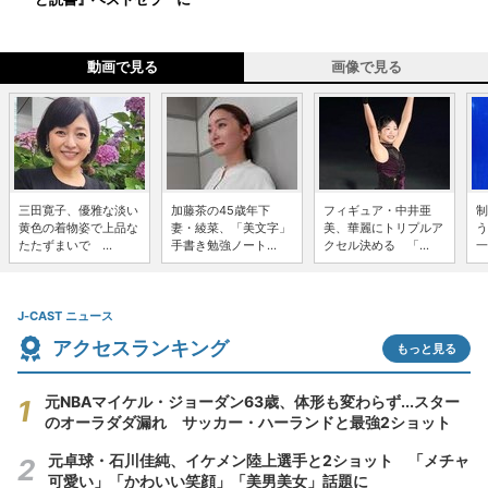
動画で見る
画像で見る
三田寛子、優雅な淡い
加藤茶の45歳年下
フィギュア・中井亜
制
黄色の着物姿で上品な
妻・綾菜、「美文字」
美、華麗にトリプルア
う
たたずまいで ...
手書き勉強ノート...
クセル決める 「...
一
J-CAST ニュース
アクセスランキング
もっと見る
元NBAマイケル・ジョーダン63歳、体形も変わらず...スター
のオーラダダ漏れ サッカー・ハーランドと最強2ショット
元卓球・石川佳純、イケメン陸上選手と2ショット 「メチャ
可愛い」「かわいい笑顔」「美男美女」話題に