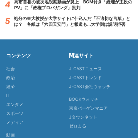
高市首相の被災地視察動画が炎上 BGM付き「総理が主役の
PV」に「政権プロパガンダ」批判
処分の東大教授が大学サイトに仕込んだ「不適切な言葉」と
は？ 各紙は「六四天安門」と報道も...大学側は説明拒否
コンテンツ
関連サイト
社会
J-CASTニュース
政治
J-CASTトレンド
経済
J-CAST会社ウォッチ
IT
BOOKウォッチ
エンタメ
東京バーゲンマニア
スポーツ
Jタウンネット
メディア
ゼロまる
動画