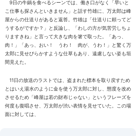
9日の牛鍋を食べるシーンでは、働き口がなく「早いと
こ仕事も探さんといきません」と話す竹雄に、万太郎は峰
屋からの仕送りがあると返答。竹雄は「仕送りに頼ってど
うするがですか？」と反論し、「わしの方が気苦労しちょ
りますきね」と言って大きな肉を箸で取った。「あっ、
肉！」「あっ、おい！ うわ！ 肉が、うわ！」と驚く万
太郎に見せびらかすような仕草もあり、遠慮しない姿も垣
間見えた。
11日の放送のラストでは、盗まれた標本を取り戻すため
とはいえ湯水のように金を使う万太郎に対し、態度を改め
させるため「峰屋は若の財布じゃない」というフレーズを
何度も復唱させ、万太郎が渋い表情を見せていた。この場
面に対しては、