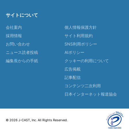
サイトについて
会社案内
個人情報保護方針
採用情報
サイト利用規約
お問い合わせ
SNS利用ポリシー
ニュース読者投稿
AIポリシー
編集長からの手紙
クッキーの利用について
広告掲載
記事配信
コンテンツ二次利用
日本インターネット報道協会
© 2026 J-CAST, Inc. All Rights Reserved.