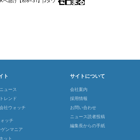
RKへ急げ【8/8~31】|Jタウ
イト
サイトについて
Tニュース
会社案内
Tトレンド
採用情報
ST会社ウォッチ
お問い合わせ
ニュース読者投稿
ウォッチ
編集長からの手紙
ーゲンマニア
ネット