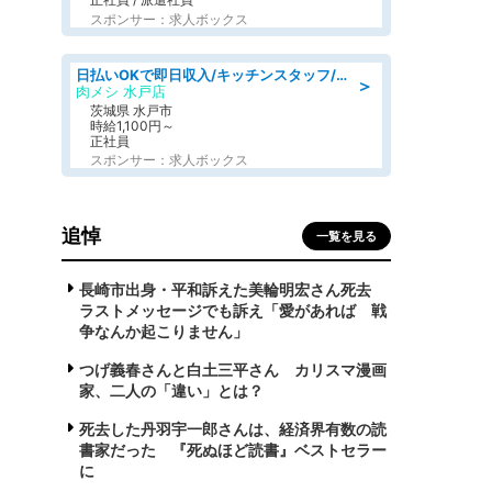
スポンサー：求人ボックス
日払いOKで即日収入/キッチンスタッフ/「原付免許必須」デリバリー業務など、自己成長可能な幅広い仕事に挑戦!髪型自由&ピアス・ネイルOK/茨城県/水戸市
＞
肉メシ 水戸店
茨城県 水戸市
時給1,100円～
正社員
スポンサー：求人ボックス
追悼
一覧を見る
長崎市出身・平和訴えた美輪明宏さん死去
ラストメッセージでも訴え「愛があれば 戦
争なんか起こりません」
つげ義春さんと白土三平さん カリスマ漫画
家、二人の「違い」とは？
死去した丹羽宇一郎さんは、経済界有数の読
書家だった 『死ぬほど読書』ベストセラー
に