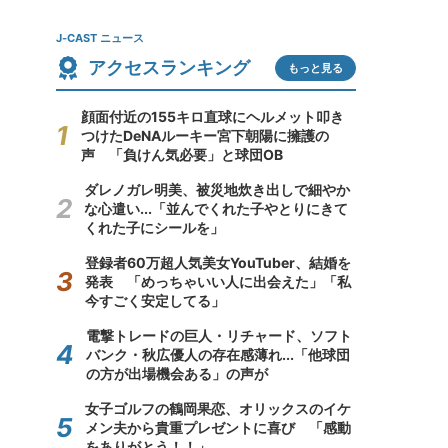
J-CAST ニュース
アクセスランキング
もっと見る
顔面付近の155キロ直球にヘルメット叩き
つけたDeNAルーキー宮下朝陽に擁護の
声 「負けん気必要」と球団OB
ダレノガレ明美、被災地炊き出しで細やか
な心遣い...「並んでくれた子やとりにきて
くれた子にシールを」
登録者60万超人気美女YouTuber、結婚を
発表 「めっちゃいい人に出会えた」「私
今すごく安定してる」
電撃トレードの巨人・リチャード、ソフト
バンク・秋広優人の存在感薄れ...「他球団
の方が出場機会ある」の声が
女子ゴルフの鶴岡果恋、オリックスのイケ
メン夫から貴重プレゼントに喜び 「感動
をありがとう！！」