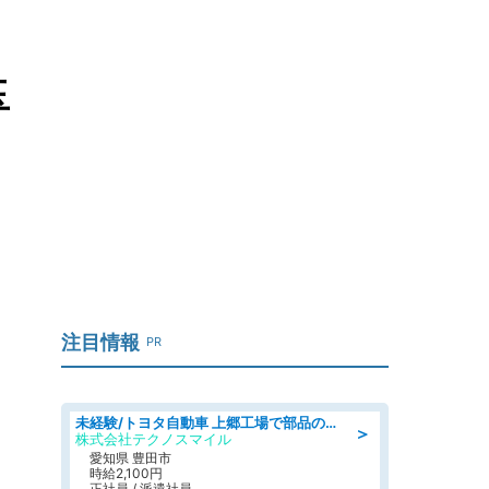
玉
注目情報
PR
未経験/トヨタ自動車 上郷工場で部品の運搬作業/tutumi
＞
株式会社テクノスマイル
愛知県 豊田市
時給2,100円
正社員 / 派遣社員