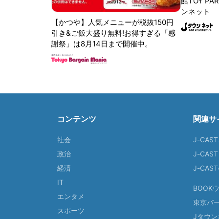
館TOY PA
ンネット
【かつや】人気メニューが税抜150円
引き&ご飯大盛り無料!お得すぎる「感
謝祭」は8月14日まで開催中。
コンテンツ
関連サ
社会
J-CAS
政治
J-CAS
経済
J-CA
IT
BOOK
エンタメ
東京バ
スポーツ
Jタウン