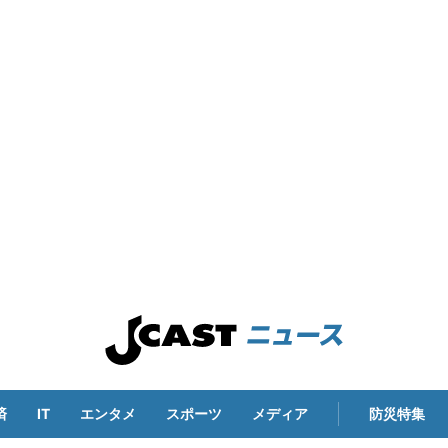
済
IT
エンタメ
スポーツ
メディア
防災特集