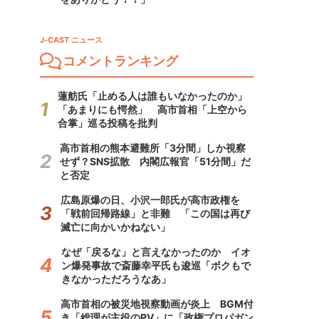
J-CAST ニュース
コメントランキング
蓮舫氏「止める人は誰もいなかったのか」
「あまりにも愕然」 高市首相「上空から
合掌」巡る投稿を批判
高市首相の熊本避難所「3分間」しか視察
せず？SNS拡散 内閣広報官「51分間」だ
と否定
広島原爆の日、小沢一郎氏が高市政権を
「戦前回帰路線」と非難 「この国は再び
滅亡に向かいかねない」
なぜ「戻るな」と言えなかったのか イオ
ン爆発事故で斎藤幸平氏も逡巡「ボクもで
きなかっただろうなあ」
高市首相の被災地視察動画が炎上 BGM付
き「総理が主役のPV」に「政権プロパガン