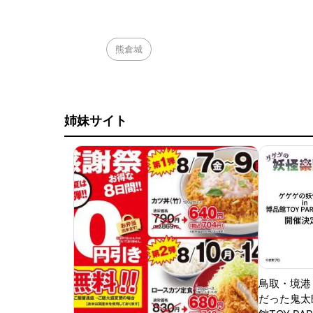
熊倉城
姉妹サイト
鳥取・境港
だった鬼太