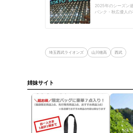
2025年のシーズ
バンク・秋広優人の
いリチャードはソフ
いた長打力を評価さ
移籍。阿部慎之助前監
打点をマークした。
埼玉西武ライオンズ
山川穂高
西武
姉妹サイト