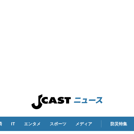
済
IT
エンタメ
スポーツ
メディア
防災特集