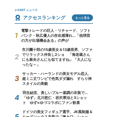
J-CAST ニュース
アクセスランキング
もっと見る
電撃トレードの巨人・リチャード、ソフト
バンク・秋広優人の存在感薄れ...「他球団
の方が出場機会ある」の声が
市川團十郎の15歳長女＆13歳長男、ソファ
でリラックス仲良し2ショ 「海老蔵さん
にも麻央さんにも似てますね」「大人にな
ったな～」
サッカー・ハーランドの美女モデル恋人、
超ミニ丈ワンピで色気ダダ漏れ すらり神
スタイルの美貌
羽生結弦、美しいブルー基調の衣装で...
「ゆず」北川悠仁・岩沢厚治と3ショッ
ト ゆず×ゆづコラボにファン歓喜
ドイツの美女フィギュア選手、JK風制服＆
ルーズソックス衣装で「激カワ」ショッ