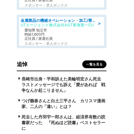
スポンサー：求人ボックス
金属製品の機械オペレーション・加工/寮完備/日払い/工場・製造
＞
UTエージェント株式会社AGT東海第一CU
愛知県 知立市
時給1,600円
正社員 / 派遣社員
スポンサー：求人ボックス
追悼
一覧を見る
長崎市出身・平和訴えた美輪明宏さん死去
ラストメッセージでも訴え「愛があれば 戦
争なんか起こりません」
つげ義春さんと白土三平さん カリスマ漫画
家、二人の「違い」とは？
死去した丹羽宇一郎さんは、経済界有数の読
書家だった 『死ぬほど読書』ベストセラー
に