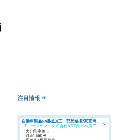
消
注目情報
PR
自動車製品の機械加工・部品運搬/寮完備/日払い/工場・製造
＞
UTエージェント株式会社AGT西日本第二CU
大分県 宇佐市
時給1,550円
正社員 / 派遣社員