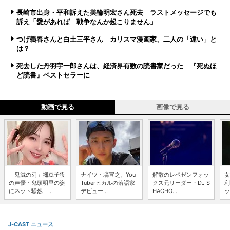
長崎市出身・平和訴えた美輪明宏さん死去 ラストメッセージでも
訴え「愛があれば 戦争なんか起こりません」
つげ義春さんと白土三平さん カリスマ漫画家、二人の「違い」と
は？
死去した丹羽宇一郎さんは、経済界有数の読書家だった 『死ぬほ
ど読書』ベストセラーに
動画で見る
画像で見る
「鬼滅の刃」禰豆子役
ナイツ・塙宣之、You
解散のレペゼンフォッ
女
の声優・鬼頭明里の姿
Tuberヒカルの落語家
クス元リーダー・DJ S
利
にネット騒然 ...
デビュー...
HACHO...
ッ
J-CAST ニュース