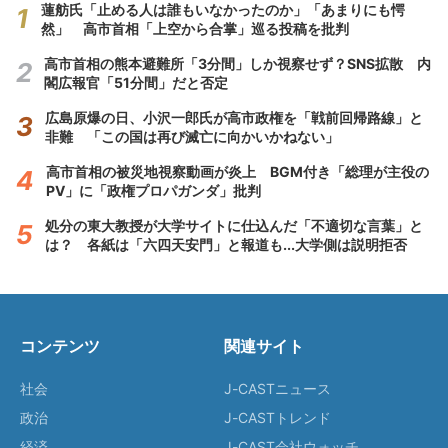
蓮舫氏「止める人は誰もいなかったのか」「あまりにも愕
然」 高市首相「上空から合掌」巡る投稿を批判
高市首相の熊本避難所「3分間」しか視察せず？SNS拡散 内
閣広報官「51分間」だと否定
広島原爆の日、小沢一郎氏が高市政権を「戦前回帰路線」と
非難 「この国は再び滅亡に向かいかねない」
高市首相の被災地視察動画が炎上 BGM付き「総理が主役の
PV」に「政権プロパガンダ」批判
処分の東大教授が大学サイトに仕込んだ「不適切な言葉」と
は？ 各紙は「六四天安門」と報道も...大学側は説明拒否
コンテンツ
関連サイト
社会
J-CASTニュース
政治
J-CASTトレンド
経済
J-CAST会社ウォッチ