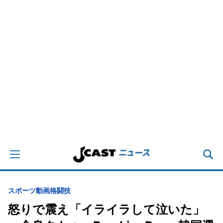
スポーツ
動画
格闘技
怒りで震え「イライラして泣いた」