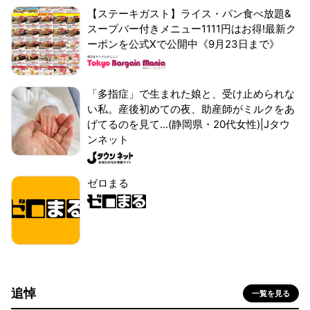
【ステーキガスト】ライス・パン食べ放題&
スープバー付きメニュー1111円はお得!最新ク
ーポンを公式Xで公開中《9月23日まで》
「多指症」で生まれた娘と、受け止められな
い私。産後初めての夜、助産師がミルクをあ
げてるのを見て...(静岡県・20代女性)|Jタウ
ンネット
ゼロまる
追悼
一覧を見る