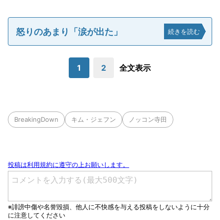
怒りのあまり「涙が出た」
続きを読む
1
2
全文表示
BreakingDown
キム・ジェフン
ノッコン寺田