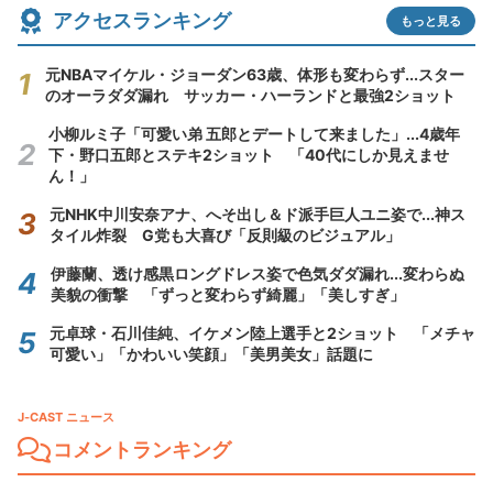
アクセスランキング
もっと見る
元NBAマイケル・ジョーダン63歳、体形も変わらず...スター
のオーラダダ漏れ サッカー・ハーランドと最強2ショット
小柳ルミ子「可愛い弟 五郎とデートして来ました」...4歳年
下・野口五郎とステキ2ショット 「40代にしか見えませ
ん！」
元NHK中川安奈アナ、へそ出し＆ド派手巨人ユニ姿で...神ス
タイル炸裂 G党も大喜び「反則級のビジュアル」
伊藤蘭、透け感黒ロングドレス姿で色気ダダ漏れ...変わらぬ
美貌の衝撃 「ずっと変わらず綺麗」「美しすぎ」
元卓球・石川佳純、イケメン陸上選手と2ショット 「メチャ
可愛い」「かわいい笑顔」「美男美女」話題に
J-CAST ニュース
コメントランキング