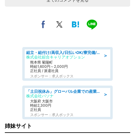
組立・組付け/高収入/日払いOK/寮完備/交替制/20・30・40代活躍中
＞
株式会社綜合キャリアオプション
熊本県 菊陽町
時給1,600円～2,000円
正社員 / 派遣社員
スポンサー：求人ボックス
「土日祝休み」グローバル企業での産業保健のお仕事/保健師/高時給/残業なし/服装自由/要資格:保健師
＞
株式会社パソナ
大阪府 大阪市
時給2,300円
正社員
スポンサー：求人ボックス
姉妹サイト