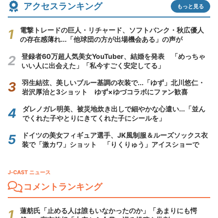
アクセスランキング
もっと見る
電撃トレードの巨人・リチャード、ソフトバンク・秋広優人
の存在感薄れ...「他球団の方が出場機会ある」の声が
登録者60万超人気美女YouTuber、結婚を発表 「めっちゃ
いい人に出会えた」「私今すごく安定してる」
羽生結弦、美しいブルー基調の衣装で...「ゆず」北川悠仁・
岩沢厚治と3ショット ゆず×ゆづコラボにファン歓喜
ダレノガレ明美、被災地炊き出しで細やかな心遣い...「並ん
でくれた子やとりにきてくれた子にシールを」
ドイツの美女フィギュア選手、JK風制服＆ルーズソックス衣
装で「激カワ」ショット 「りくりゅう」アイスショーで
J-CAST ニュース
コメントランキング
蓮舫氏「止める人は誰もいなかったのか」「あまりにも愕