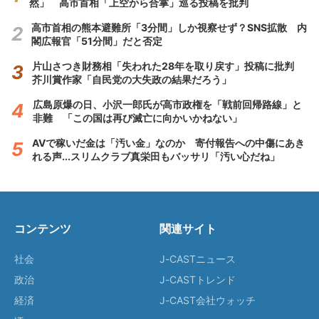
然」 高市首相「上空から合掌」巡る投稿を批判
高市首相の熊本避難所「3分間」しか視察せず？SNS拡散 内
閣広報官「51分間」だと否定
片山さつき財務相「失われた28年を取り戻す」投稿に批判
芥川賞作家「自民党の大失政の結果だろう」
広島原爆の日、小沢一郎氏が高市政権を「戦前回帰路線」と
非難 「この国は再び滅亡に向かいかねない」
AVで稼いだ金は「汚い金」なのか 寄付報告への中傷にあき
れる声...スリムクラブ真栄田もバッサリ「汚い心だね」
コンテンツ
関連サイト
社会
J-CASTニュース
政治
J-CASTトレンド
経済
J-CAST会社ウォッチ