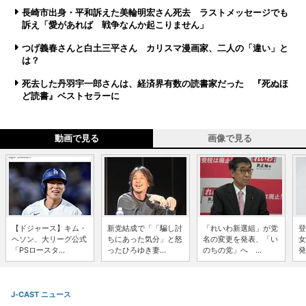
長崎市出身・平和訴えた美輪明宏さん死去 ラストメッセージでも
訴え「愛があれば 戦争なんか起こりません」
つげ義春さんと白土三平さん カリスマ漫画家、二人の「違い」と
は？
死去した丹羽宇一郎さんは、経済界有数の読書家だった 『死ぬほ
ど読書』ベストセラーに
動画で見る
画像で見る
【ドジャース】キム・
新党結成で「「騙し討
「れいわ新選組」が党
登
ヘソン、大リーグ公式
ちにあった気分」と怒
名の変更を発表、「い
女
「PSロースタ...
ったひろゆき妻...
のちの党」へ ...
発
J-CAST ニュース