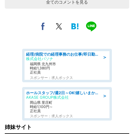
全てのコメントを見る
経理/病院での経理事務のお仕事/即日勤務可/車通勤可/経理/一般事務
＞
株式会社パソナ
福岡県 北九州市
時給1,380円
正社員
スポンサー：求人ボックス
ホールスタッフ/週2日～OK!嬉しいまかない付き/岡山県/浅口郡里庄町
＞
AKASE GROUP株式会社
岡山県 里庄町
時給1,100円～
正社員
スポンサー：求人ボックス
姉妹サイト