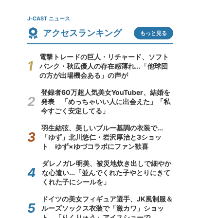
J-CAST ニュース
アクセスランキング
もっと見る
電撃トレードの巨人・リチャード、ソフト
バンク・秋広優人の存在感薄れ...「他球団
の方が出場機会ある」の声が
登録者60万超人気美女YouTuber、結婚を
発表 「めっちゃいい人に出会えた」「私
今すごく安定してる」
羽生結弦、美しいブルー基調の衣装で...
「ゆず」北川悠仁・岩沢厚治と3ショッ
ト ゆず×ゆづコラボにファン歓喜
ダレノガレ明美、被災地炊き出しで細やか
な心遣い...「並んでくれた子やとりにきて
くれた子にシールを」
ドイツの美女フィギュア選手、JK風制服＆
ルーズソックス衣装で「激カワ」ショッ
ト 「りくりゅう」アイスショーで