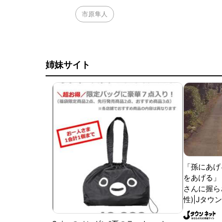
市原隼人
姉妹サイト
「孫にあげ
をあげる」
さんに握ら
性)|Jタウ