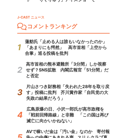
J-CAST ニュース
コメントランキング
蓮舫氏「止める人は誰もいなかったのか」
「あまりにも愕然」 高市首相「上空から
合掌」巡る投稿を批判
高市首相の熊本避難所「3分間」しか視察
せず？SNS拡散 内閣広報官「51分間」だ
と否定
片山さつき財務相「失われた28年を取り戻
す」投稿に批判 芥川賞作家「自民党の大
失政の結果だろう」
広島原爆の日、小沢一郎氏が高市政権を
「戦前回帰路線」と非難 「この国は再び
滅亡に向かいかねない」
AVで稼いだ金は「汚い金」なのか 寄付報
告への中傷にあきれる声...スリムクラブ真