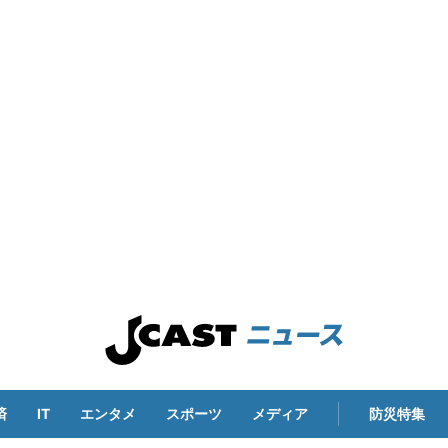
済
IT
エンタメ
スポーツ
メディア
防災特集