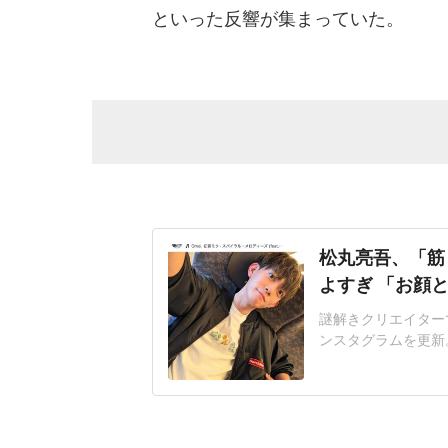
といった反響が集まっていた。
松丸亮吾、「筋
よすぎ 「お顔
謎解きクリエイターで
ンスタグラムを更新
する」松丸さんは、
身の自撮りショット
ト添えていた。イン
し、バキバキに鍛え