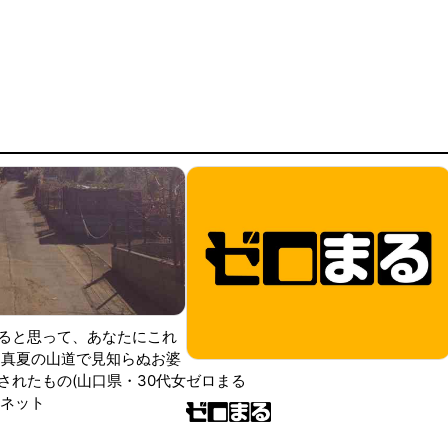
ると思って、あなたにこれ
 真夏の山道で見知らぬお婆
されたもの(山口県・30代女
ゼロまる
ンネット