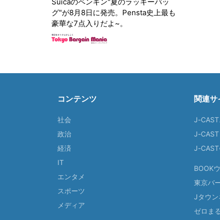
Suicaのペンギン"夏のラッキーバッ
グ"が8月8日に発売。Pensta史上最も
豪華な7点入りだよ~。
コンテンツ
関連サ
社会
J-CAS
政治
J-CAS
経済
J-CA
IT
BOOK
エンタメ
東京バ
スポーツ
Jタウン
メディア
ゼロま