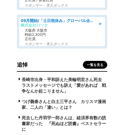
スポンサー：求人ボックス
09月開始/「土日祝休み」グローバル企業での産業保健のお仕事/保健師/高時給/残業なし/服装自由
＞
株式会社パソナ
大阪府 大阪市
時給2,300円
正社員
スポンサー：求人ボックス
追悼
一覧を見る
長崎市出身・平和訴えた美輪明宏さん死去
ラストメッセージでも訴え「愛があれば 戦
争なんか起こりません」
つげ義春さんと白土三平さん カリスマ漫画
家、二人の「違い」とは？
死去した丹羽宇一郎さんは、経済界有数の読
書家だった 『死ぬほど読書』ベストセラー
に