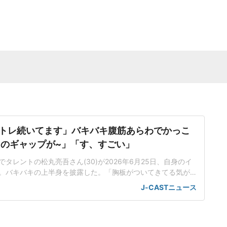
トレ続いてます」バキバキ腹筋あらわでかっこ
とのギャップが~」「す、すごい」
タレントの松丸亮吾さん(30)が2026年6月25日、自身のイ
。バキバキの上半身を披露した。「胸板がついてきてる気が
「少しずつ、胸板がついてきてる気がする...!」といい、上半
J-CASTニュース
を投稿した。「筋トレ続いてます。とても楽しい」とコメン
スタグラムに投稿された写真では、グレーのボトムを着用
上げた上