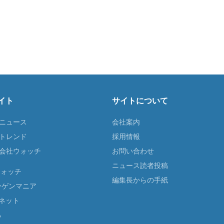
イト
サイトについて
Tニュース
会社案内
Tトレンド
採用情報
ST会社ウォッチ
お問い合わせ
ニュース読者投稿
ウォッチ
編集長からの手紙
ーゲンマニア
ネット
る