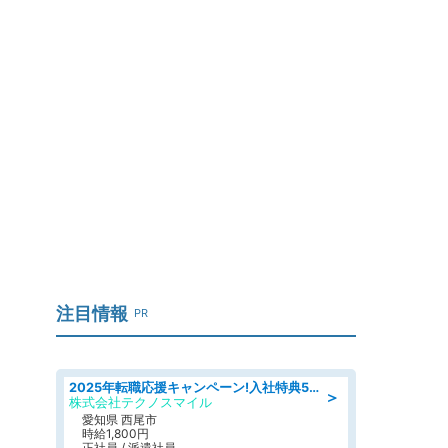
注目情報
PR
2025年転職応援キャンペーン!入社特典58万円/デンソーで働こう!自動車工場で小型部品の検査業務 denso aichi
＞
株式会社テクノスマイル
愛知県 西尾市
時給1,800円
正社員 / 派遣社員