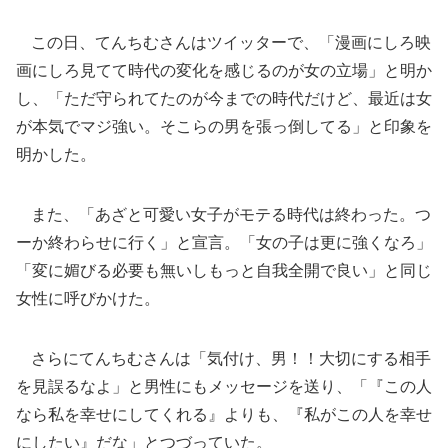
この日、てんちむさんはツイッターで、「漫画にしろ映
画にしろ見てて時代の変化を感じるのが女の立場」と明か
し、「ただ守られてたのが今までの時代だけど、最近は女
が本気でマジ強い。そこらの男を張っ倒してる」と印象を
明かした。
また、「あざと可愛い女子がモテる時代は終わった。つ
ーか終わらせに行く」と宣言。「女の子は更に強くなろ」
「変に媚びる必要も無いしもっと自我全開で良い」と同じ
女性に呼びかけた。
さらにてんちむさんは「気付け、男！！大切にする相手
を見誤るなよ」と男性にもメッセージを送り、「『この人
なら私を幸せにしてくれる』よりも、『私がこの人を幸せ
にしたい』だな」とつづっていた。