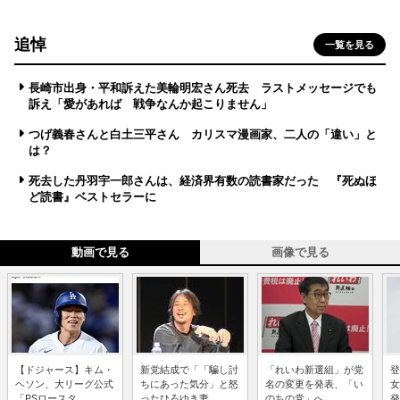
追悼
一覧を見る
長崎市出身・平和訴えた美輪明宏さん死去 ラストメッセージでも
訴え「愛があれば 戦争なんか起こりません」
つげ義春さんと白土三平さん カリスマ漫画家、二人の「違い」と
は？
死去した丹羽宇一郎さんは、経済界有数の読書家だった 『死ぬほ
ど読書』ベストセラーに
動画で見る
画像で見る
【ドジャース】キム・
新党結成で「「騙し討
「れいわ新選組」が党
登
ヘソン、大リーグ公式
ちにあった気分」と怒
名の変更を発表、「い
女
「PSロースタ...
ったひろゆき妻...
のちの党」へ ...
発