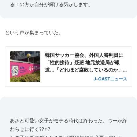
る！の方が自分が輝ける気がします」
という声が集まっていた。
韓国サッカー協会、外国人審判員に
「性的接待」疑惑 地元放送局が報
道...「どれほど腐敗しているのか」
韓国ファン呆れ
J-CASTニュース
あざと可愛い女子がモテる時代は終わった。つーか終
わらせに行く??♀?