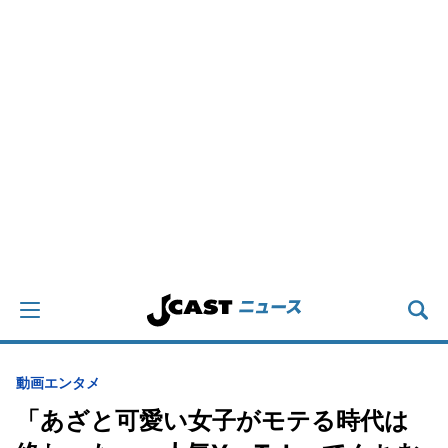
動画
エンタメ
「あざと可愛い女子がモテる時代は