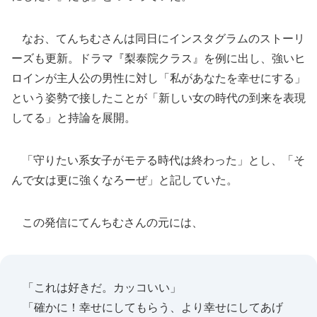
なお、てんちむさんは同日にインスタグラムのストーリ
ーズも更新。ドラマ『梨泰院クラス』を例に出し、強いヒ
ロインが主人公の男性に対し「私があなたを幸せにする」
という姿勢で接したことが「新しい女の時代の到来を表現
してる」と持論を展開。
「守りたい系女子がモテる時代は終わった」とし、「そ
んで女は更に強くなろーぜ」と記していた。
この発信にてんちむさんの元には、
「これは好きだ。カッコいい」
「確かに！幸せにしてもらう、より幸せにしてあげ