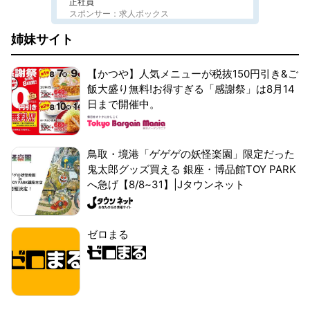
正社員
スポンサー：求人ボックス
姉妹サイト
【かつや】人気メニューが税抜150円引き&ご
飯大盛り無料!お得すぎる「感謝祭」は8月14
日まで開催中。
鳥取・境港「ゲゲゲの妖怪楽園」限定だった
鬼太郎グッズ買える 銀座・博品館TOY PARK
へ急げ【8/8~31】|Jタウンネット
ゼロまる