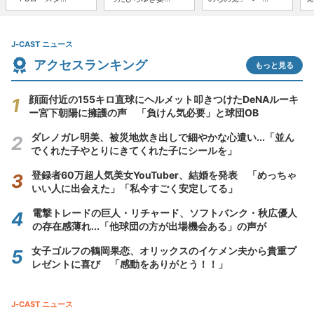
J-CAST ニュース
アクセスランキング
もっと見る
顔面付近の155キロ直球にヘルメット叩きつけたDeNAルーキ
ー宮下朝陽に擁護の声 「負けん気必要」と球団OB
ダレノガレ明美、被災地炊き出しで細やかな心遣い...「並ん
でくれた子やとりにきてくれた子にシールを」
登録者60万超人気美女YouTuber、結婚を発表 「めっちゃ
いい人に出会えた」「私今すごく安定してる」
電撃トレードの巨人・リチャード、ソフトバンク・秋広優人
の存在感薄れ...「他球団の方が出場機会ある」の声が
女子ゴルフの鶴岡果恋、オリックスのイケメン夫から貴重プ
レゼントに喜び 「感動をありがとう！！」
J-CAST ニュース