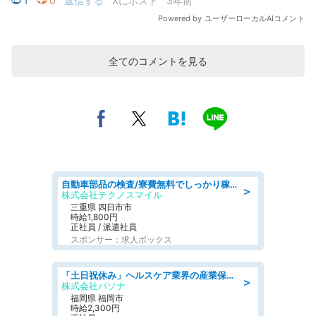
全てのコメントを見る
自動車部品の検査/寮費無料でしっかり稼げる denso aichi
＞
株式会社テクノスマイル
三重県 四日市市
時給1,800円
正社員 / 派遣社員
スポンサー：求人ボックス
「土日祝休み」ヘルスケア業界の産業保健師/高時給/未経験OK/要資格:保健師、正看護師
＞
株式会社パソナ
福岡県 福岡市
時給2,300円