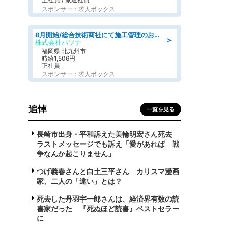
スポンサー：求人ボックス
8月開始/総合技術商社にて施工管理のお仕事/即日勤務可/車通勤可/工事・土木施工管理/生産・品質管理
＞
株式会社パソナ
福岡県 北九州市
時給1,506円
正社員
スポンサー：求人ボックス
追悼
一覧を見る
長崎市出身・平和訴えた美輪明宏さん死去
ラストメッセージでも訴え「愛があれば 戦
争なんか起こりません」
つげ義春さんと白土三平さん カリスマ漫画
家、二人の「違い」とは？
死去した丹羽宇一郎さんは、経済界有数の読
書家だった 『死ぬほど読書』ベストセラー
に