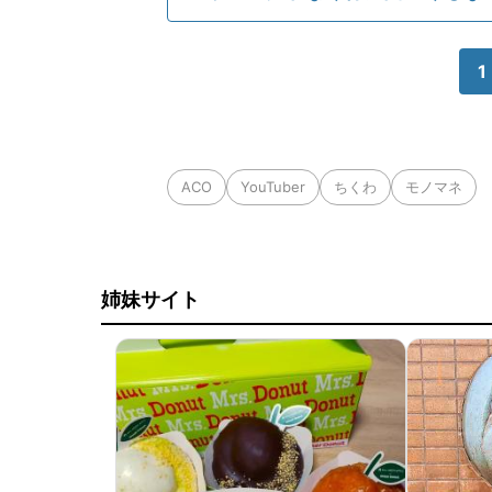
1
ACO
YouTuber
ちくわ
モノマネ
姉妹サイト