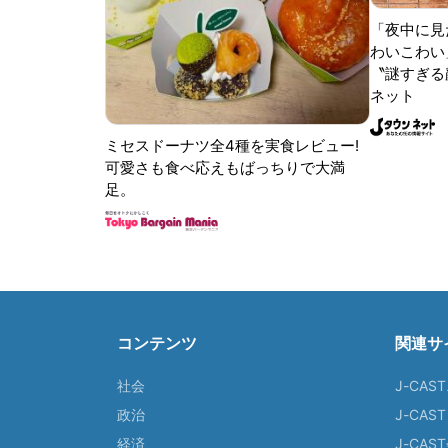
「夜中に見
わいこわい
〝謎すぎる顔
ネット
ミセスドーナツ全4種を実食レビュー!
可愛さも食べ応えもばっちりで大満
足。
コンテンツ
関連サ
社会
J-CAS
政治
J-CAS
経済
J-CA