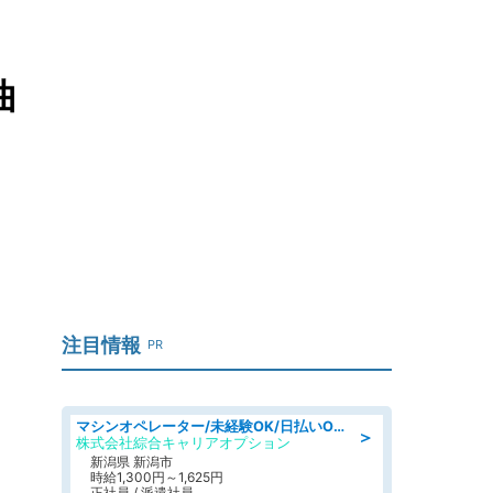
曲
注目情報
PR
マシンオペレーター/未経験OK/日払いOK/寮完備/交替制/20・30・40代活躍中
＞
株式会社綜合キャリアオプション
新潟県 新潟市
時給1,300円～1,625円
正社員 / 派遣社員