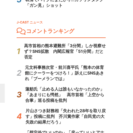
「ガン見」ショット
J-CAST ニュース
コメントランキング
高市首相の熊本避難所「3分間」しか視察せ
ず？SNS拡散 内閣広報官「51分間」だと
否定
元文科事務次官・前川喜平氏「熊本の体育
館にクーラーをつけろ！」訴えにSNSあき
れ「ブーメランでは」
蓮舫氏「止める人は誰もいなかったのか」
「あまりにも愕然」 高市首相「上空から
合掌」巡る投稿を批判
片山さつき財務相「失われた28年を取り戻
す」投稿に批判 芥川賞作家「自民党の大
失政の結果だろう」
「想定外でいいのか」「戻っていいとアナ