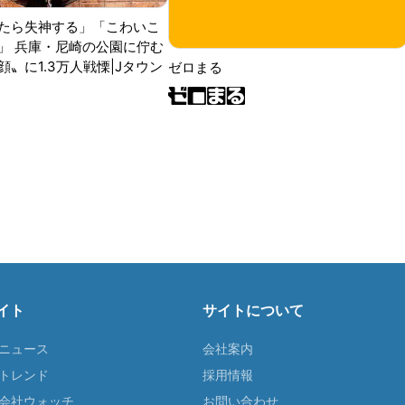
たら失神する」「こわいこ
」 兵庫・尼崎の公園に佇む
〟に1.3万人戦慄|Jタウン
ゼロまる
イト
サイトについて
Tニュース
会社案内
Tトレンド
採用情報
ST会社ウォッチ
お問い合わせ