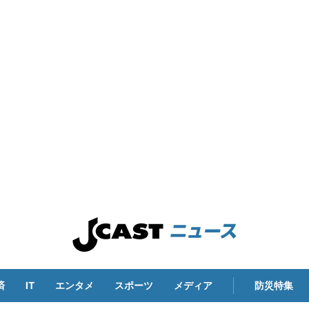
済
IT
エンタメ
スポーツ
メディア
防災特集