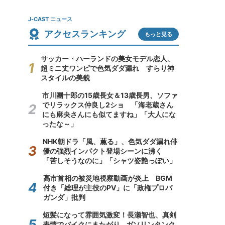
J-CAST ニュース
アクセスランキング
もっと見る
サッカー・ハーランドの美女モデル恋人、
超ミニ丈ワンピで色気ダダ漏れ すらり神
スタイルの美貌
市川團十郎の15歳長女＆13歳長男、ソファ
でリラックス仲良し2ショ 「海老蔵さん
にも麻央さんにも似てますね」「大人にな
ったな～」
NHK朝ドラ「風、薫る」、色気ダダ漏れ俳
優の強烈インパクト登場シーンに沸く
「苦しそうなのに」「シャツ姿艶っぽい」
高市首相の被災地視察動画が炎上 BGM
付き「総理が主役のPV」に「政権プロパ
ガンダ」批判
短髪になって雰囲気激変！長瀬智也、真剣
表情でバイクにまたがり...ガソリンタンク